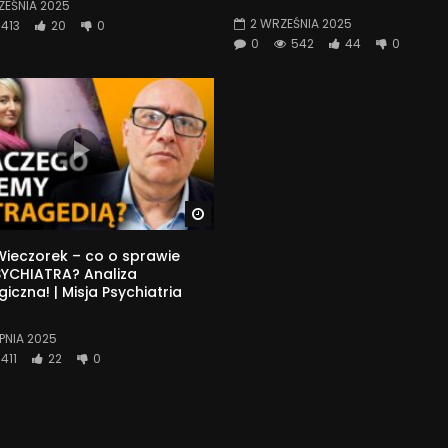
ZEŚNIA 2025
2 WRZEŚNIA 2025
413
20
0
0
542
44
0
Watch Later
ieczorek – co o sprawie
SYCHIATRA? Analiza
iczna! | Misja Psychiatria
RPNIA 2025
411
22
0