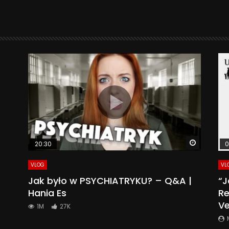
Watch La
20:30
0
VLOG
VL
Jak było w PSYCHIATRYKU? – Q&A |
“J
Hania Es
Re
Ve
1M
27K