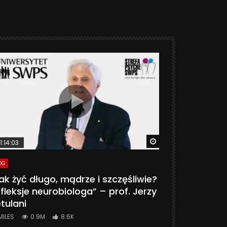
ter
Watch Later
1:14:03
06:20
OG
VLOG
ak żyć długo, mądrze i szczęśliwie?
CZY MASZ 
fleksje neurobiologa” – prof. Jerzy
774K
31.
tulani
MILES
0.9M
8.6K