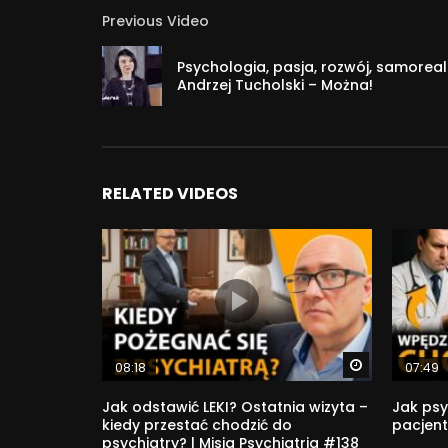
Previous Video
Psychologia, pasja, rozwój, samoreali
Andrzej Tucholski – Można!
RELATED VIDEOS
Watch Later
08:18
07:49
Jak odstawić LEKI? Ostatnia wizyta –
Jak psy
kiedy przestać chodzić do
pacjent
psychiatry? | Misja Psychiatria #138