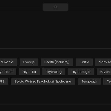
ereotypów dotyczących psychoterapii i osób z niej korzystającyc
rapii.
Edukacja
Emocje
Health (Industry)
Ludzie
Mam Te
ychiatra
Psychika
Psycholog
Psychologia
Psycho
WPS
Szkoła Wyższa Psychologii Społecznej
Terapeuta
Te