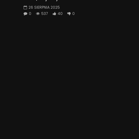
26 SIERPNIA 2025
0
537
40
0