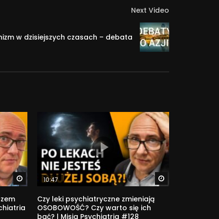
Next Video
nizm w dzisiejszych czasach – debata
Watch Later
Watch Later
10:47
uczem
Czy leki psychiatryczne zmieniają
chiatria
OSOBOWOŚĆ? Czy warto się ich
bać? | Misja Psychiatria #128