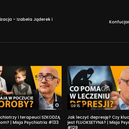
zacja – Izabela Jąderek i
Konfucja
Watch Later
09:15
chiatrzy i terapeuci SZKODZĄ
Jak leczyć depresję? Czy kl
om? | Misja Psychiatria #133
jest FLUOKSETYNA? | Misja Psy
#129