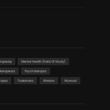
h. Projekt tworzy przestrzeń do społecznego
rapeutę
Mental Health (Field Of Study)
terapeuta
Psychoterapia
rapia
Trzebińska
Wiedza
Wywiad