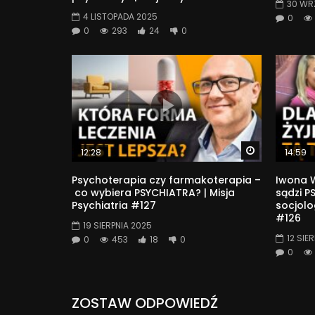
30 WR
4 LISTOPADA 2025
0
0
293
24
0
Watch Later
12:28
14:59
Psychoterapia czy farmakoterapia –
Iwona W
co wybiera PSYCHIATRA? | Misja
sądzi P
Psychiatria #127
socjolog
#126
19 SIERPNIA 2025
12 SIE
0
453
18
0
0
ZOSTAW ODPOWIEDŹ