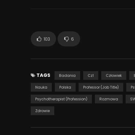
Celem akcji jest psychoedukacja oraz łamanie st
dialogu na temat zdrowia psychicznego i psychote
18 114
103
6
TAGS
Badania
Cz1
Człowiek
Nauka
Polska
Professor (Job Title)
Ps
Psychotherapist (Profession)
Rozmowa
S
Zdrowie