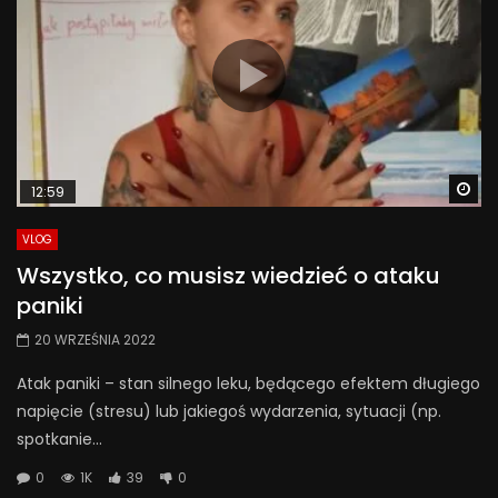
Wa
12:59
VLOG
Wszystko, co musisz wiedzieć o ataku
paniki
20 WRZEŚNIA 2022
Atak paniki – stan silnego leku, będącego efektem długiego
napięcie (stresu) lub jakiegoś wydarzenia, sytuacji (np.
spotkanie...
0
1K
39
0