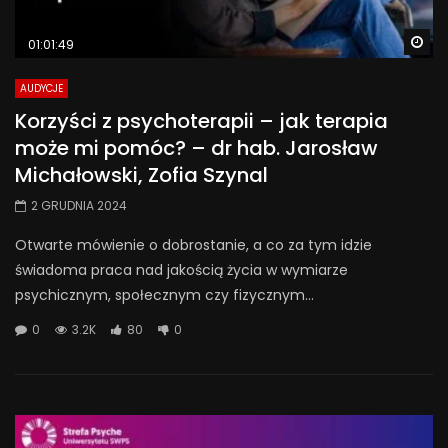
Wa
01:01:49
AUDYCJE
Korzyści z psychoterapii – jak terapia
może mi pomóc? – dr hab. Jarosław
Michałowski, Zofia Szynal
2 GRUDNIA 2024
Otwarte mówienie o dobrostanie, a co za tym idzie
świadoma praca nad jakością życia w wymiarze
psychicznym, społecznym czy fizycznym...
0
3.2K
80
0