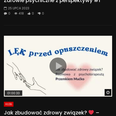
Zdrowie psychiczne z perspektywy #1
25 LIPCA 2023
0
418
0
0
Wa
01:00:33
VLOG
Jak zbudować zdrowy związek?
–