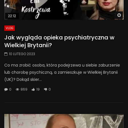
Wa
22:12
VLOG
Jak wygląda opieka psychiatryczna w
Wielkiej Brytanii?
10 LUTEGO 2023
Co ma zrobić osoba, która podejrzewa u siebie zaburzenie
lub chorobę psychiczną, a zamieszkuje w Wielkiej Brytanii
(UK)? Dokąd skier...
0
869
19
0