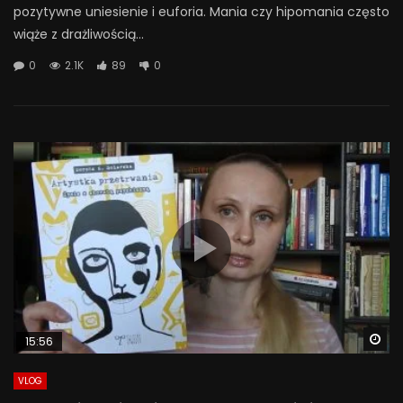
pozytywne uniesienie i euforia. Mania czy hipomania często
wiąże z drażliwością...
0
2.1K
89
0
Wa
15:56
VLOG