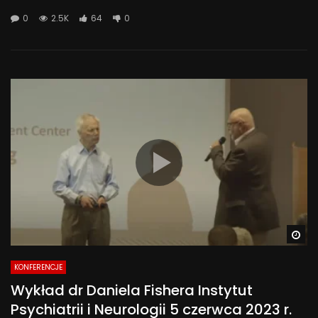
0
2.5K
64
0
Wa
KONFERENCJE
Wykład dr Daniela Fishera Instytut
Psychiatrii i Neurologii 5 czerwca 2023 r.