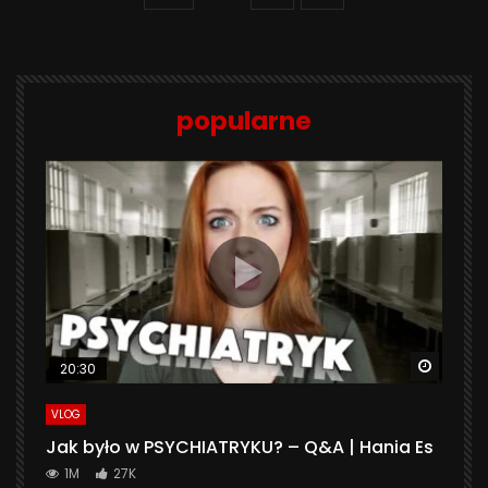
popularne
Watch 
20:30
VLOG
Jak było w PSYCHIATRYKU? – Q&A | Hania Es
1M
27K