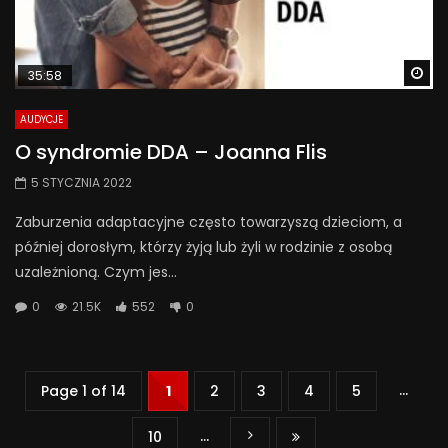
Wa
35:58
AUDYCJE
O syndromie DDA – Joanna Flis
5 STYCZNIA 2022
Zaburzenia adaptacyjne często towarzyszą dzieciom, a
później dorosłym, którzy żyją lub żyli w rodzinie z osobą
uzależnioną. Czym jes...
0
21.5K
552
0
...
Page 1 of 14
1
2
3
4
5
...
10