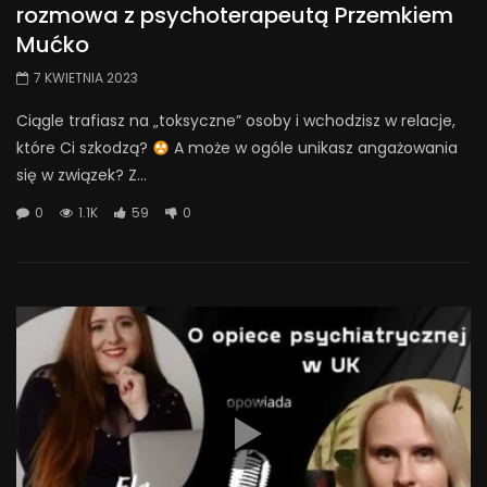
rozmowa z psychoterapeutą Przemkiem
Mućko
7 KWIETNIA 2023
Ciągle trafiasz na „toksyczne” osoby i wchodzisz w relacje,
które Ci szkodzą?
A może w ogóle unikasz angażowania
się w związek? Z...
0
1.1K
59
0