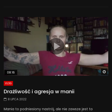
Wa
08:16
VLOG
Drażliwość i agresja w manii
8 LIPCA 2022
Mania to podniesiony nastrój, ale nie zawsze jest to