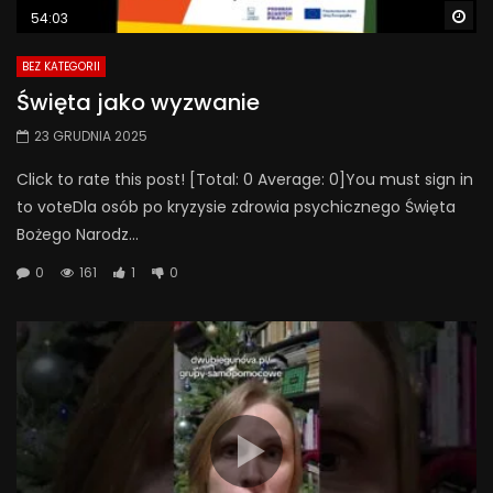
Wa
54:03
BEZ KATEGORII
Święta jako wyzwanie
23 GRUDNIA 2025
Click to rate this post! [Total: 0 Average: 0]You must sign in
to voteDla osób po kryzysie zdrowia psychicznego Święta
Bożego Narodz...
0
161
1
0