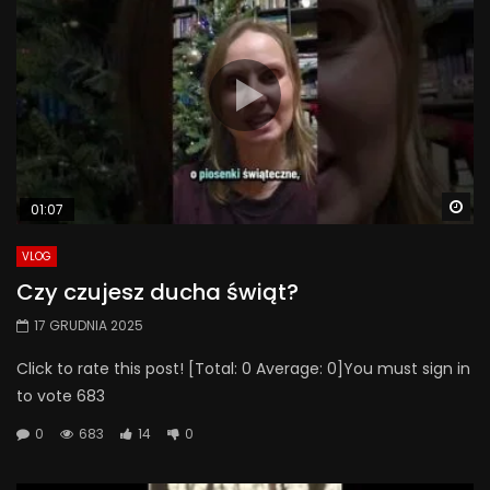
Wa
01:07
VLOG
Czy czujesz ducha świąt?
17 GRUDNIA 2025
Click to rate this post! [Total: 0 Average: 0]You must sign in
to vote 683
0
683
14
0