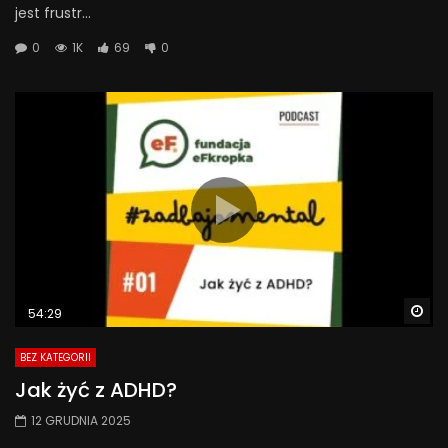
jest frustr...
0
1K
69
0
Wa
54:29
BEZ KATEGORII
Jak żyć z ADHD?
12 GRUDNIA 2025