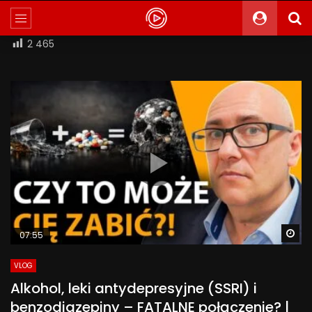
2 465
Wa
07:55
VLOG
Alkohol, leki antydepresyjne (SSRI) i
benzodiazepiny – FATALNE połączenie? |