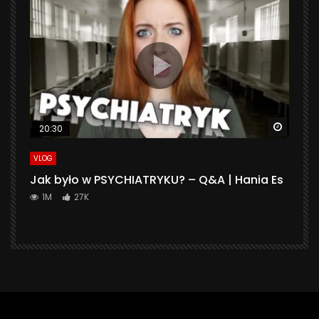
Watch 
20:30
VLOG
Jak było w PSYCHIATRYKU? – Q&A | Hania Es
1M
27K