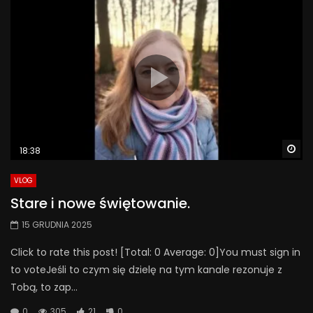
Wa
18:38
VLOG
Stare i nowe świętowanie.
15 GRUDNIA 2025
Click to rate this post! [Total: 0 Average: 0]You must sign in
to voteJeśli to czym się dzielę na tym kanale rezonuje z
Tobą, to zap...
0
305
21
0