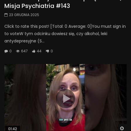
Misja Psychiatria #143
23 GRUDNIA 2025
Click to rate this post! [Total: 0 Average: 0]You must sign in
to voteW tym odcinku dowiesz się, czy alkohol, leki
antydepresyjne (S...
0
647
44
0
Wa
01:42