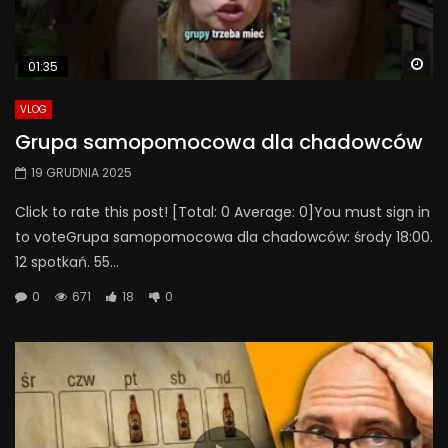
Wa
01:35
VLOG
Grupa samopomocowa dla chadowców
19 GRUDNIA 2025
Click to rate this post! [Total: 0 Average: 0]You must sign in
to voteGrupa samopomocowa dla chadowców: środy 18:00.
12 spotkań. 55...
0
671
18
0