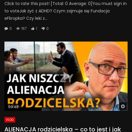
Click to rate this post! [Total: 0 Average: 0]You must sign in
to voteJak żyć z ADHD? Czym zajmuje się Fundacja
eFkropka? Czy leki z...
0
167
1
0
Wa
09:48
VLOG
ALIENACJA rodzicielska – co to jest i jak