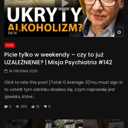
Wa
08:14
VLOG
Picie tylko w weekendy – czy to już
UZALEŻNIENIE? | Misja Psychiatria #142
18 GRUDNIA 2025
Click to rate this post! [Total: 0 Average: 0]You must sign in
to voteW tym odcinku dowiesz się, czym naprawdę jest
zjawisko, które...
0
290
16
0