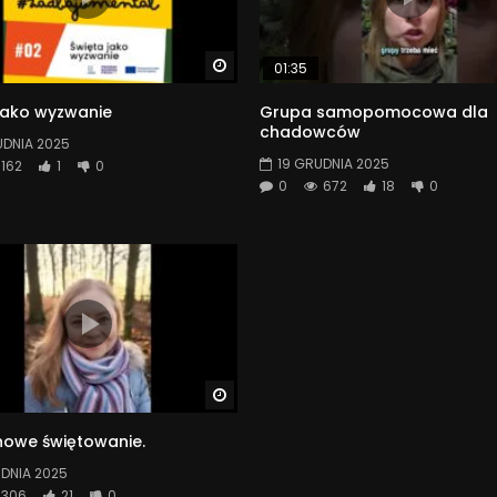
Watch Later
01:35
jako wyzwanie
Grupa samopomocowa dla
chadowców
UDNIA 2025
19 GRUDNIA 2025
162
1
0
0
672
18
0
Watch Later
 nowe świętowanie.
UDNIA 2025
306
21
0