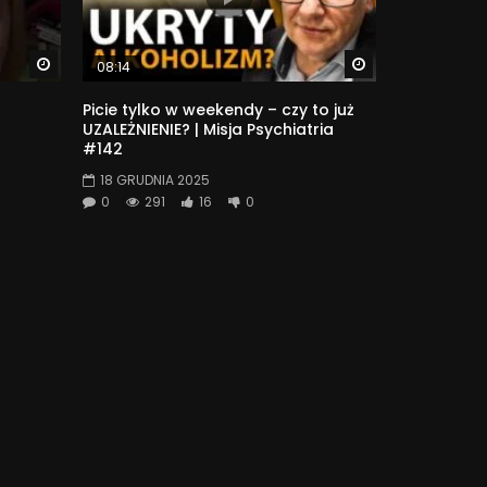
Watch Later
Watch Later
08:14
Picie tylko w weekendy – czy to już
UZALEŻNIENIE? | Misja Psychiatria
#142
18 GRUDNIA 2025
0
291
16
0