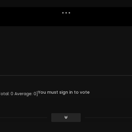
Dislike
Watch Later
Share
Report
Repea
Watch Later
01:35
ako wyzwanie
Grupa samopomocowa dla
chadowców
NIA 2025
19 GRUDNIA 2025
2
1
0
0
672
18
0
You must sign in to vote
Total:
0
Average:
0
]