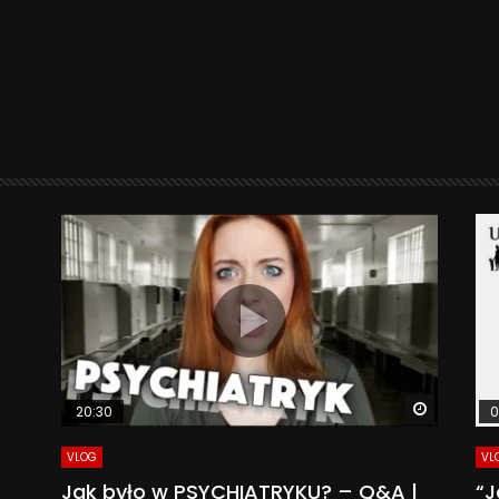
Watch La
20:30
0
VLOG
VL
Jak było w PSYCHIATRYKU? – Q&A |
“J