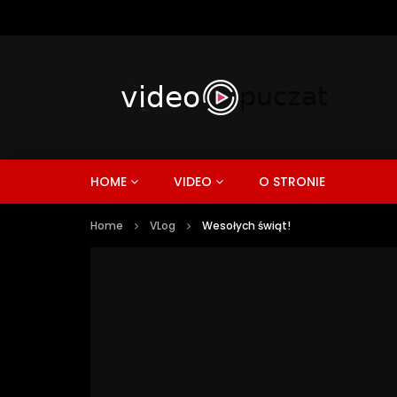
HOME
VIDEO
O STRONIE
Home
VLog
Wesołych świąt!