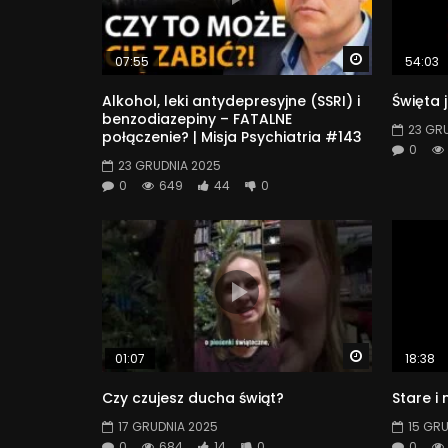
Watch Later
07:55
54:03
Alkohol, leki antydepresyjne (SSRI) i
Święta 
benzodiazepiny – FATALNE
23 GR
połączenie? | Misja Psychiatria #143
0
23 GRUDNIA 2025
0
649
44
0
Watch Later
01:07
18:38
Czy czujesz ducha świąt?
Stare i
17 GRUDNIA 2025
15 GR
0
684
14
0
0