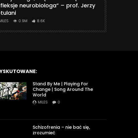
fleksje neurobiologa” – prof. Jerzy
774K
31.
tulani
MILES
0.9M
8.6K
YSKUTOWANE:
Stand By Me | Playing For
Change | Song Around The
World
MILES
0
Schizofrenia – nie bać się,
zrozumieć