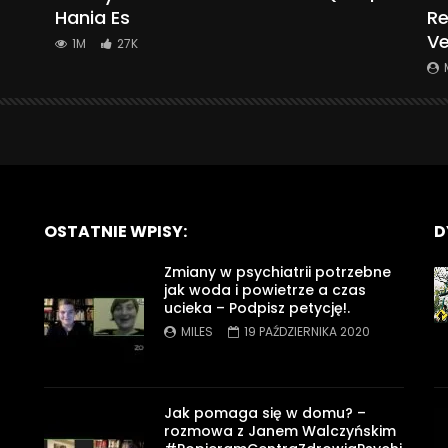
Hania Es
Re
Ve
1M
27K
OSTATNIE WPISY:
D
Zmiany w psychiatrii potrzebne
jak woda i powietrze a czas
ucieka – Podpisz petycję!.
MILES
19 PAŹDZIERNIKA 2020
Jak pomaga się w domu? –
rozmowa z Janem Walczyńskim