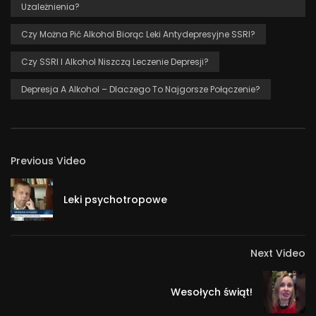
00:00 – Alkohol, leki antydepresyjne (SSRI) i benzodiazepiny
Uzależnienia?
– fatalne połączenie?
Czy Można Pić Alkohol Biorąc Leki Antydepresyjne SSRI?
02:38 – Czy lek antydepresyjny znosi działanie alkoholu?
04:50 – Leki antydepresyjne (SSRI) a alkohol – jak picie
Czy SSRI I Alkohol Niszczą Leczenie Depresji?
niszczy leczenie depresji? Czy to marnowanie czasu i
Depresja A Alkohol – Dlaczego To Najgorsze Połączenie?
pieniędzy?
06:23 – Leczenie depresji: alternatywy dla SSRI?
RCT Rodzinne Centrum Terapii
Previous Video
Ul. Zdrojowa 19
25-336 Kielce
Leki psychotropowe
Home
Next Video
Wesołych świąt!