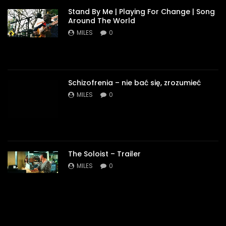
Stand By Me | Playing For Change | Song
Around The World
MILES
0
Schizofrenia – nie bać się, zrozumieć
MILES
0
The Soloist – Trailer
MILES
0