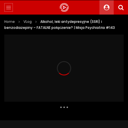
Home
VLog
Alkohol, leki antydepresyjne (SSRI) i
benzodiazepiny – FATALNE połączenie? | Misja Psychiatria #143
653 Views
44
0
Auto Next
0 Comments