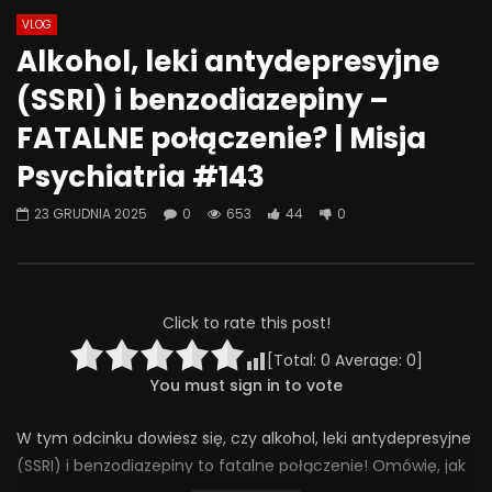
VLOG
Alkohol, leki antydepresyjne
(SSRI) i benzodiazepiny –
FATALNE połączenie? | Misja
Psychiatria #143
23 GRUDNIA 2025
0
653
44
0
Click to rate this post!
[Total:
0
Average:
0
]
You must sign in to vote
W tym odcinku dowiesz się, czy alkohol, leki antydepresyjne
(SSRI) i benzodiazepiny to fatalne połączenie! Omówię, jak