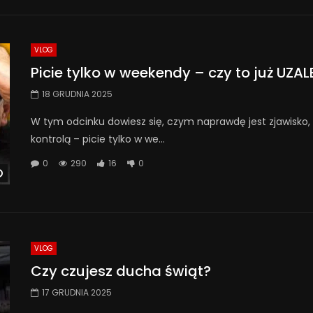
VLOG
Picie tylko w weekendy – czy to już UZAL
18 GRUDNIA 2025
W tym odcinku dowiesz się, czym naprawdę jest zjawisko, 
kontrolą – picie tylko w we...
0
290
16
0
Watch Later
VLOG
Czy czujesz ducha świąt?
17 GRUDNIA 2025