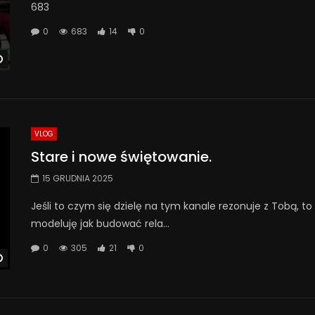
683
0
683
14
0
Watch Later
VLOG
Stare i nowe świętowanie.
15 GRUDNIA 2025
Jeśli to czym się dzielę na tym kanale rezonuje z Tobą, to
modeluję jak budować rela...
0
305
21
0
Watch Later