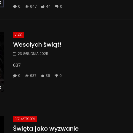
Watch Later
0
647
44
0
VLOG
Wesołych świąt!
23 GRUDNIA 2025
637
0
637
36
0
Watch Later
BEZ KATEGORII
Święta jako wyzwanie