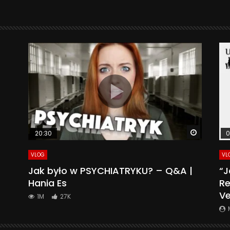
Watch La
20:30
0
VLOG
VL
Jak było w PSYCHIATRYKU? – Q&A |
“J
Hania Es
Re
Ve
1M
27K