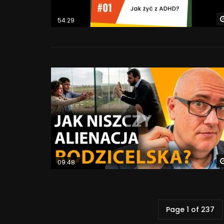
54:29
09:48
Page 1 of 237