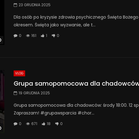
23 GRUDNIA 2025
Dla osób po kryzysie zdrowia psychicznego Święta Bożeg
okresem. Święta jako wyzwanie, ale t...
0
161
1
0
Watch Later
VLOG
Grupa samopomocowa dla chadowcó
19 GRUDNIA 2025
Grupa samopomocowa dla chadowców: środy 18:00. 12 spotk
Zapraszam! #grupawsparcia #chor...
0
671
18
0
Watch Later