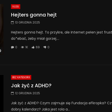
VLOG
Hejters gonna hejt
13 GRUDNIA 2025
Hejters gonna hejt. To przykre, ale Internet pełen jest fr
do*ebać, żeby miał gorzej....
0
1K
69
0
Watch Later
BEZ KATEGORII
Jak żyć z ADHD?
12 GRUDNIA 2025
Jak żyć z ADHD? Czym zajmuje się Fundacja eFkropka? Cz
dobry kalendarz? Jaka jest rola a...