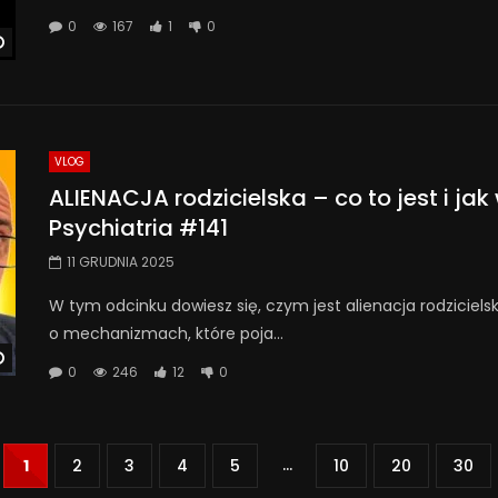
0
167
1
0
Watch Later
VLOG
ALIENACJA rodzicielska – co to jest i ja
Psychiatria #141
11 GRUDNIA 2025
W tym odcinku dowiesz się, czym jest alienacja rodziciels
o mechanizmach, które poja...
Watch Later
0
246
12
0
...
1
2
3
4
5
10
20
30