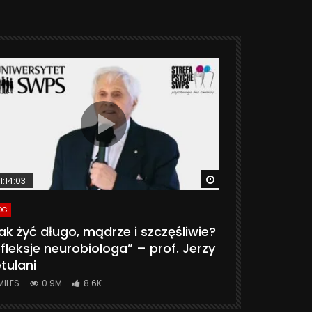
ter
Watch Later
1:14:03
06:20
OG
VLOG
ak żyć długo, mądrze i szczęśliwie?
CZY MASZ 
fleksje neurobiologa” – prof. Jerzy
774K
31.
tulani
MILES
0.9M
8.6K