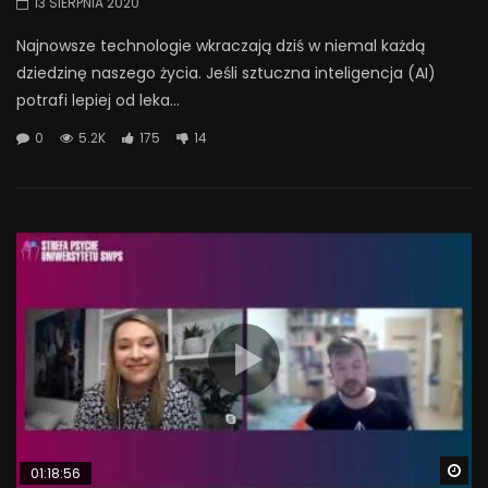
13 SIERPNIA 2020
Najnowsze technologie wkraczają dziś w niemal każdą
dziedzinę naszego życia. Jeśli sztuczna inteligencja (AI)
potrafi lepiej od leka...
0
5.2K
175
14
Wa
01:18:56