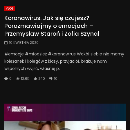
VLOG
Koronawirus. Jak się czujesz?
Porozmawiajmy o emocjach –
Przemysław Staroń i Zofia Szynal
10 KWIETNIA 2020
#emocje #młodzież #koronawirus Wokół siebie nie mamy
koleżanek i kolegów z klasy, przyjaciół, brakuje nam
wspólnych wyjść, własnej p...
0
12.6K
240
10