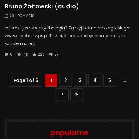
Bruno Żółtowski (audio)
26 LIPCA 2018
Interesujesz się psychologią? Zajrzyj też na naszego bloga: –
www.psyche.swps.pl Treści, które udostępniamy na tym
kanale może...
0
14K
228
27
...
Page 1 of 6
1
2
3
4
5
popularne