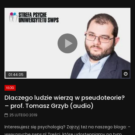
Wa
01:44:05
VLOG
Dlaczego ludzie wierzą w pseudoteorie?
– prof. Tomasz Grzyb (audio)
25 LUTEGO 2019
Interesujesz się psychologią? Zajrzyj też na naszego bloga: –
www.psyche.swps.pl Treści, które udostępniamy na tym