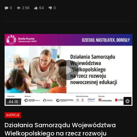
0
2.5K
64
0
Wa
44:16
AUDYCJE
Działania Samorządu Województwa
Wielkopolskiego na rzecz rozwoju