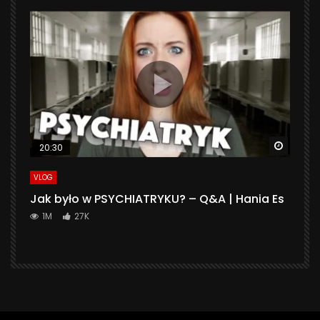
Watch 
20:30
VLOG
Jak było w PSYCHIATRYKU? – Q&A | Hania Es
1M
27K