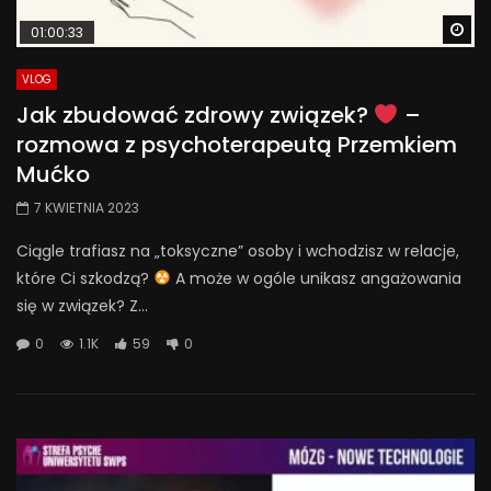
Wa
01:00:33
VLOG
Jak zbudować zdrowy związek?
–
rozmowa z psychoterapeutą Przemkiem
Mućko
7 KWIETNIA 2023
Ciągle trafiasz na „toksyczne” osoby i wchodzisz w relacje,
które Ci szkodzą?
A może w ogóle unikasz angażowania
się w związek? Z...
0
1.1K
59
0