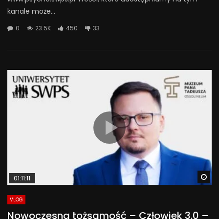
kanale może...
0
23.5K
450
33
Wa
01:11:11
VLOG
Nowoczesna tożsamość – Człowiek 3.0 –