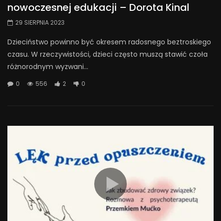
nowoczesnej edukacji – Dorota Kinal
29 SIERPNIA 2023
Dzieciństwo powinno być okresem radosnego beztroskiego
czasu. W rzeczywistości, dzieci często muszą stawić czoła
różnorodnym wyzwani...
0
556
2
0