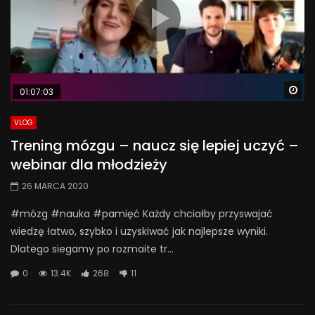
Wa
01:07:03
VLOG
Trening mózgu – naucz się lepiej uczyć –
webinar dla młodzieży
26 MARCA 2020
#mózg #nauka #pamięć Każdy chciałby przyswajać
wiedzę łatwo, szybko i uzyskiwać jak najlepsze wyniki.
Dlatego siegamy po rozmaite tr...
0
13.4K
268
11