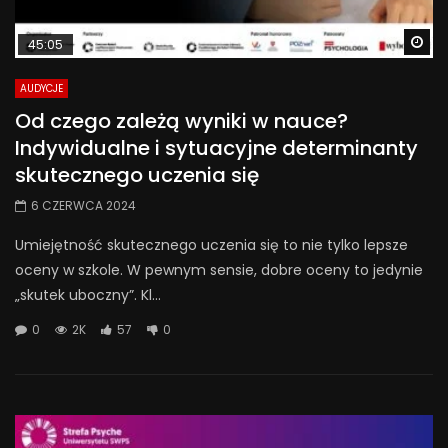
Wa
45:05
AUDYCJE
Od czego zależą wyniki w nauce?
Indywidualne i sytuacyjne determinanty
skutecznego uczenia się
6 CZERWCA 2024
Umiejętność skutecznego uczenia się to nie tylko lepsze
oceny w szkole. W pewnym sensie, dobre oceny to jedynie
„skutek uboczny”. Kl...
0
2K
57
0