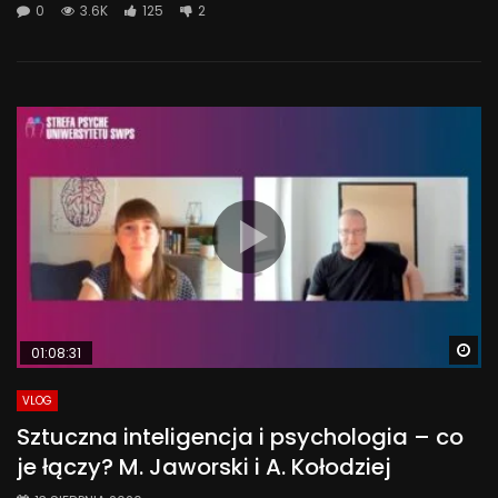
0
3.6K
125
2
Wa
01:08:31
VLOG
Sztuczna inteligencja i psychologia – co
je łączy? M. Jaworski i A. Kołodziej