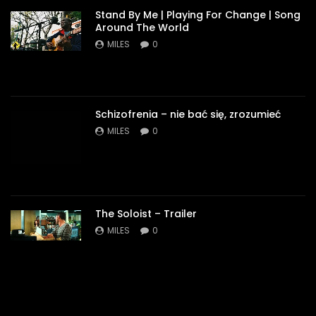
Stand By Me | Playing For Change | Song
Around The World
MILES
0
Schizofrenia – nie bać się, zrozumieć
MILES
0
The Soloist – Trailer
MILES
0