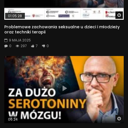
Wa
01:05:28
Problemowe zachowania seksualne u dzieci i młodzieży
oraz techniki terapii
9 MAJA 2025
0
297
7
0
Wa
06:24