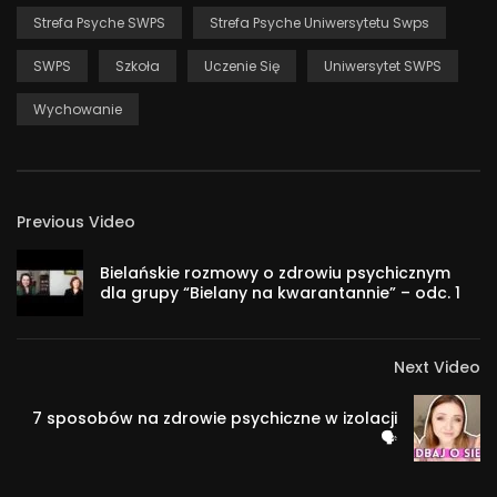
Teacher Prize 2020.
Strefa Psyche SWPS
Strefa Psyche Uniwersytetu Swps
Przemysław Staroń – psycholog i kulturoznawca. W pracy
SWPS
Szkoła
Uczenie Się
Uniwersytet SWPS
zawodowej umiejętnie łączy dwa obszary swojej
Wychowanie
specjalizacji – jako kulturoznawca pracuje w II LO im.
Bolesława Chrobrego w Sopocie, gdzie uczy etyki, filozofii
oraz wiedzy o kulturze, a jako psycholog – w Zakładzie
Psychologii Wspomagania Rozwoju Uniwersytetu SWPS,
Previous Video
Sopockim Uniwersytecie Trzeciego Wieku i Centrum
Rozwoju Jump. Otrzymał tytuł Nauczyciela Roku 2018.
Bielańskie rozmowy o zdrowiu psychicznym
Specjalizuje się w pracy z młodzieżą, dorosłymi i seniorami.
dla grupy “Bielany na kwarantannie” – odc. 1
Koordynuje i współtworzy projekty międzypokoleniowe oraz
projekty wspierające rozwój młodzieży, bezrobotnych,
niepełnosprawnych, osadzonych w zakładach karnych.
Next Video
Prowadzi także szkolenia biznesowe i konsultacje z
7 sposobów na zdrowie psychiczne w izolacji
wykorzystaniem niekonwencjonalnych metod kreatywnych.
🗣
Jako ekspert i bloger popularyzuje wiedzę psychologiczną
na łamach magazynu „Psychologia w Szkole”, regularnie