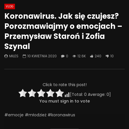
VLOG
Watch Later
07:06
49:53
Koronawirus. Jak się czujesz?
Lek na PADACZKĘ, bóle
Znaczenie obecności 
Porozmawiajmy o emocjach –
neuropatyczne i lęki – poznaj
zaangażowania ojca 
pregabalinę! | Misja Psychiatria
psychoseksualny do
Przemysław Staroń i Zofia
#120
dziecka
Szynal
1 LIPCA 2025
27 CZERWCA 2025
0
675
40
0
0
242
7
0
MILES
10 KWIETNIA 2020
0
12.6K
240
10
Click to rate this post!
[Total:
0
Average:
0
]
You must sign in to vote
#emocje #młodzież #koronawirus