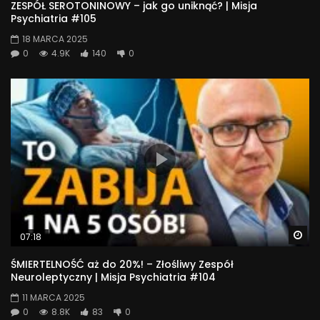
ZESPÓŁ SEROTONINOWY – jak go uniknąć? | Misja
Psychiatria #105
18 MARCA 2025
0
4.9K
140
0
Wa
07:18
ŚMIERTELNOŚĆ aż do 20%! – Złośliwy Zespół
Neuroleptyczny | Misja Psychiatria #104
11 MARCA 2025
0
8.8K
83
0