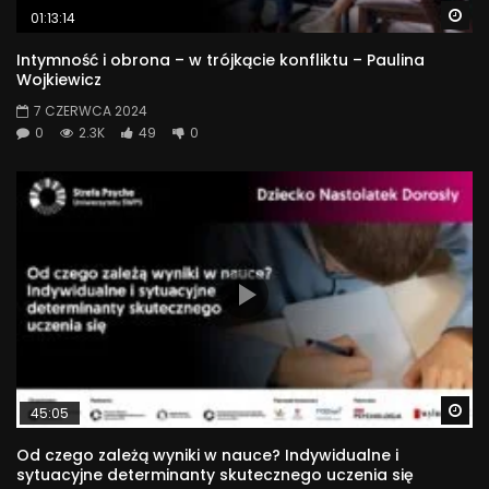
Wa
01:13:14
Intymność i obrona – w trójkącie konfliktu – Paulina
Wojkiewicz
7 CZERWCA 2024
0
2.3K
49
0
Wa
45:05
Od czego zależą wyniki w nauce? Indywidualne i
sytuacyjne determinanty skutecznego uczenia się