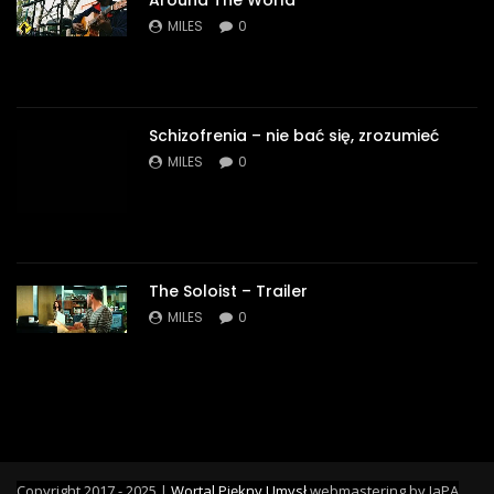
MILES
0
Schizofrenia – nie bać się, zrozumieć
MILES
0
The Soloist – Trailer
MILES
0
Copyright 2017 - 2025 |
Wortal Piękny Umysł
webmastering by JaPA