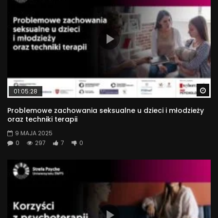
Wa
01:05:28
Problemowe zachowania seksualne u dzieci i młodzieży
oraz techniki terapii
9 MAJA 2025
0
297
7
0