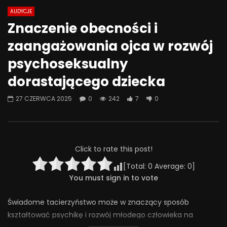
AUDYCJE
Watch Later
44:28
01:05:28
Znaczenie obecności i
Co możemy zrobić, żeby szkoła
Problemowe zachow
zaangażowania ojca w rozwój
była miejscem bezpiecznym –
seksualne u dzieci i 
rozmowa o przemocy rówieśniczej
techniki terapii
psychoseksualny
4 CZERWCA 2025
9 MAJA 2025
dorastającego dziecka
0
313
4
0
0
297
7
0
27 CZERWCA 2025
0
242
7
0
Click to rate this post!
[Total:
0
Average:
0
]
You must sign in to vote
Świadome tacierzyństwo może w znaczący sposób
kształtować psychikę i rozwój młodego człowieka na