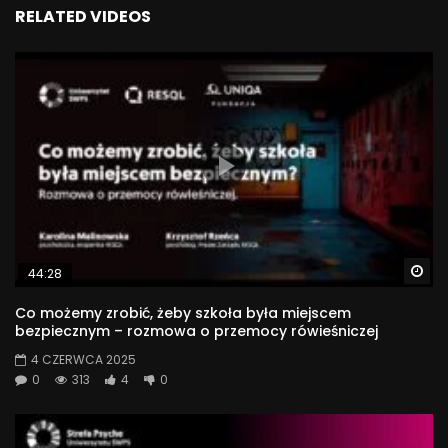
#rodzicielstwo
RELATED VIDEOS
242
Wa
44:28
Co możemy zrobić, żeby szkoła była miejscem
bezpiecznym – rozmowa o przemocy rówieśniczej
4 CZERWCA 2025
0
313
4
0