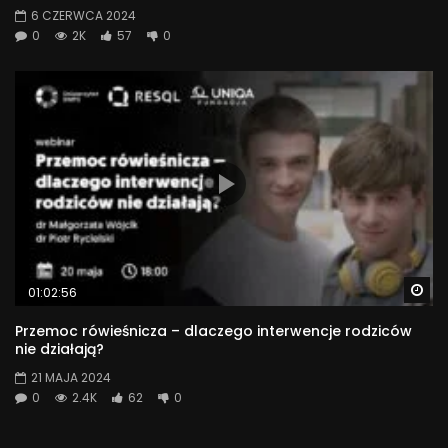
6 CZERWCA 2024
0
2K
57
0
Wa
01:02:56
Przemoc rówieśnicza – dlaczego interwencje rodziców
nie działają?
21 MAJA 2024
0
2.4K
62
0