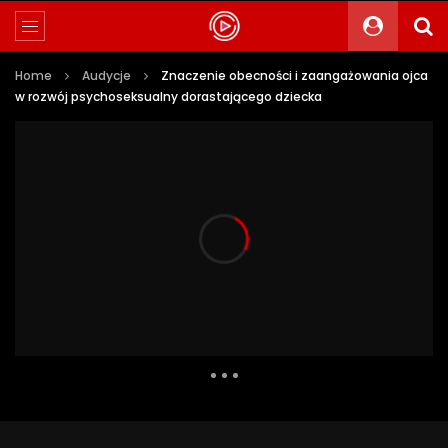
Home
Audycje
Znaczenie obecności i zaangażowania ojca
w rozwój psychoseksualny dorastającego dziecka
242 Views
7
0
Auto Next
0 Comments