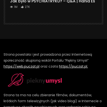
Jak było w PSYCHIATRYKU? – Q&A | Hania Es
1M
27K
Strona powstała i jest prowadzona przez Internetową
społeczność skupioną wokół Portalu “Piękny Umysł”
https://web.puczat.pl
oraz czata
https://puczat.pl.
Strona ta ma na celu zbieranie filmów, dokumentów,
krótkich form telewizyjnych (jak video blogi) w Internecie o
tematyce chorób psychicznych oraz radzenia sobie po