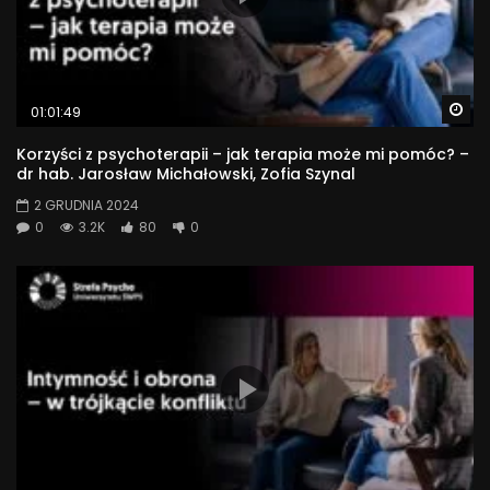
Wa
01:01:49
Korzyści z psychoterapii – jak terapia może mi pomóc? –
dr hab. Jarosław Michałowski, Zofia Szynal
2 GRUDNIA 2024
0
3.2K
80
0