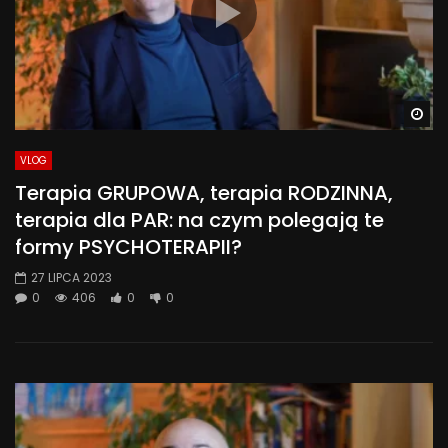
Wa
VLOG
Terapia GRUPOWA, terapia RODZINNA,
terapia dla PAR: na czym polegają te
formy PSYCHOTERAPII?
27 LIPCA 2023
0
406
0
0