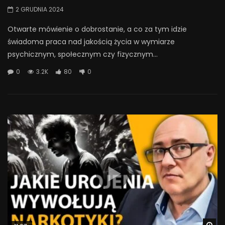
2 GRUDNIA 2024
Otwarte mówienie o dobrostanie, a co za tym idzie
świadoma praca nad jakością życia w wymiarze
psychicznym, społecznym czy fizycznym...
0
3.2K
80
0
Wa