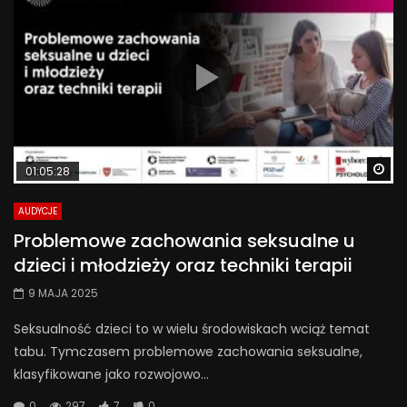
Wa
01:05:28
AUDYCJE
Problemowe zachowania seksualne u
dzieci i młodzieży oraz techniki terapii
9 MAJA 2025
Seksualność dzieci to w wielu środowiskach wciąż temat
tabu. Tymczasem problemowe zachowania seksualne,
klasyfikowane jako rozwojowo...
0
297
7
0