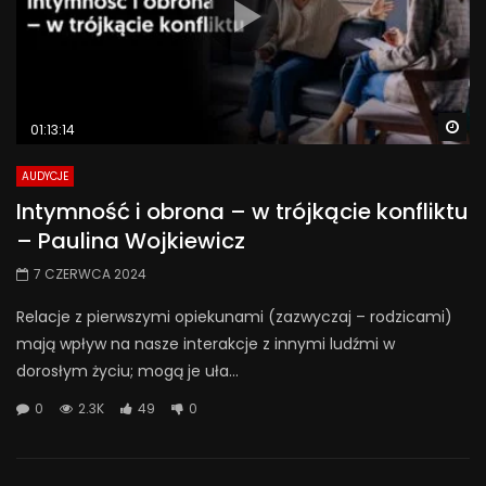
Wa
01:13:14
AUDYCJE
Intymność i obrona – w trójkącie konfliktu
– Paulina Wojkiewicz
7 CZERWCA 2024
Relacje z pierwszymi opiekunami (zazwyczaj – rodzicami)
mają wpływ na nasze interakcje z innymi ludźmi w
dorosłym życiu; mogą je uła...
0
2.3K
49
0