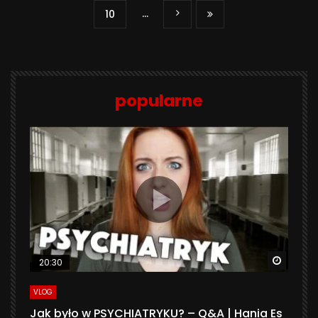
...
10
popularne
Watch 
20:30
VLOG
Jak było w PSYCHIATRYKU? – Q&A | Hania Es