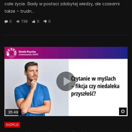
całe życie. Ślady w postaci zdobytej wiedzy, ale czasami
także – trudn...
0
738
11
0
Wa
35:49
AUDYCJE