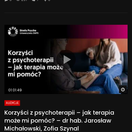
Wa
01:01:49
AUDYCJE
Korzyści z psychoterapii – jak terapia
może mi pomóc? – dr hab. Jarosław
Michałowski, Zofia Szynal