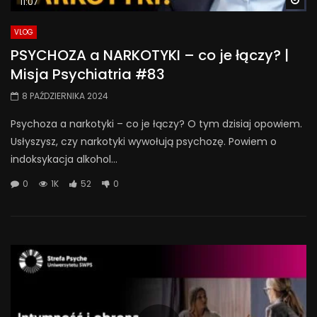
11:07
VLOG
PSYCHOZA a NARKOTYKI – co je łączy? |
Misja Psychiatria #83
8 PAŹDZIERNIKA 2024
Psychoza a narkotyki – co je łączy? O tym dzisiaj opowiem.
Usłyszysz, czy narkotyki wywołują psychozę. Powiem o
indoksykacja alkohol...
0
1K
52
0