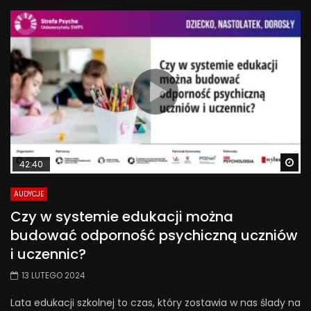
Wa
42:40
AUDYCJE
Czy w systemie edukacji można
budować odporność psychiczną uczniów
i uczennic?
13 LUTEGO 2024
Lata edukacji szkolnej to czas, który zostawia w nas ślady na