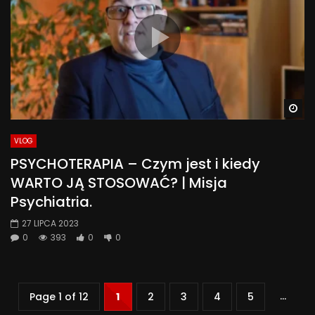
Wa
VLOG
PSYCHOTERAPIA – Czym jest i kiedy
WARTO JĄ STOSOWAĆ? | Misja
Psychiatria.
27 LIPCA 2023
0
393
0
0
...
Page 1 of 12
1
2
3
4
5