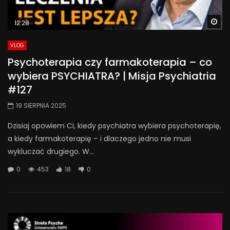
Wa
12:28
VLOG
Psychoterapia czy farmakoterapia – co
wybiera PSYCHIATRA? | Misja Psychiatria
#127
19 SIERPNIA 2025
Dzisiaj opowiem Ci, kiedy psychiatra wybiera psychoterapię,
a kiedy farmakoterapię – i dlaczego jedno nie musi
wykluczać drugiego. W...
0
453
18
0