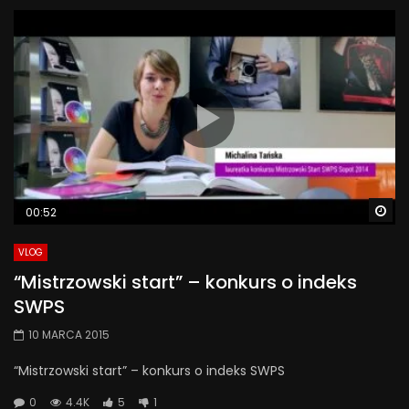
Wa
00:52
VLOG
“Mistrzowski start” – konkurs o indeks
SWPS
10 MARCA 2015
“Mistrzowski start” – konkurs o indeks SWPS
0
4.4K
5
1