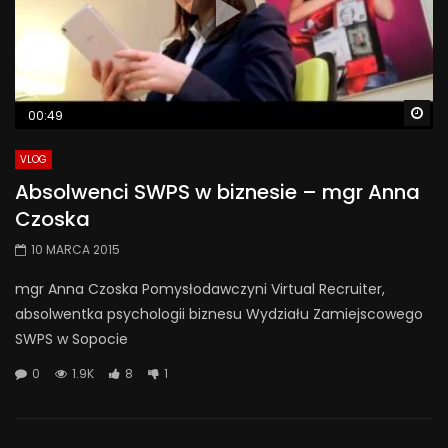
Wa
00:49
VLOG
Absolwenci SWPS w biznesie – mgr Anna
Czoska
10 MARCA 2015
mgr Anna Czoska Pomysłodawczyni Virtual Recruiter,
absolwentka psychologii biznesu Wydziału Zamiejscowego
SWPS w Sopocie
0
1.9K
8
1