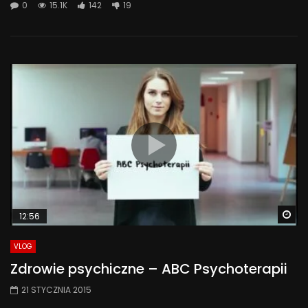
0
15.1K
142
19
Wa
12:56
VLOG
Zdrowie psychiczne – ABC Psychoterapii
21 STYCZNIA 2015