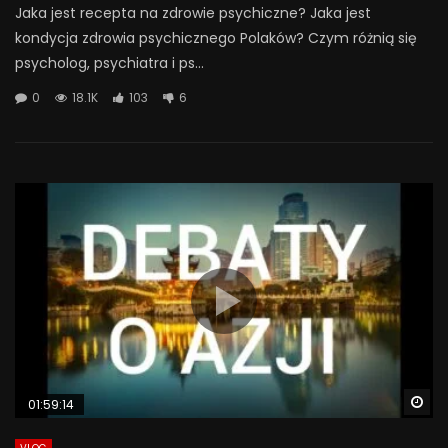
Jaka jest recepta na zdrowie psychiczne? Jaka jest
kondycja zdrowia psychicznego Polaków? Czym różnią się
psycholog, psychiatra i ps...
0
18.1K
103
6
Wa
01:59:14