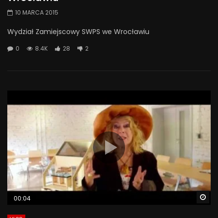
10 MARCA 2015
Wydział Zamiejscowy SWPS we Wrocławiu
0
8.4K
28
2
Wa
00:04