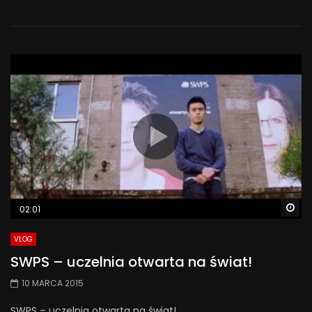
Wa
02:01
VLOG
SWPS – uczelnia otwarta na świat!
10 MARCA 2015
SWPS – uczelnia otwarta na świat!