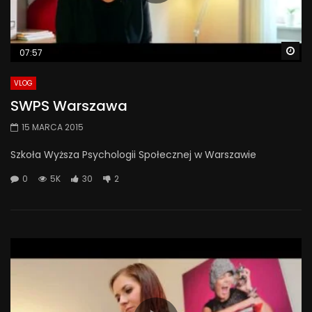
Wa
07:57
VLOG
SWPS Warszawa
15 MARCA 2015
Szkoła Wyższa Psychologii Społecznej w Warszawie
0
5K
30
2