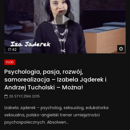
Wa
17:42
VLOG
Psychologia, pasja, rozwój,
samorealizacja – Izabela Jąderek i
Andrzej Tucholski – Można!
26 STYCZNIA 2015
Izabela Jąderek – psycholog, seksuolog, edukatorka
seksualna, polsko-angielski trener umiejętności
psychospołecznych. Absolwen...