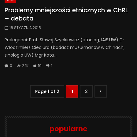
VLOG
Problemy mniejszości etnicznych w ChRL
– debata
18 STYCZNIA 2015
Prelegenci: Prof. Sławoj Szynkiewicz (etnolog, IAiE UW) Dr
Włodzimierz Cieciura (badacz muzułmanów w Chinach,
sinologia UW) Mgr Kata...
0
2.1K
19
1
Page 1 of 2
1
2
popularne