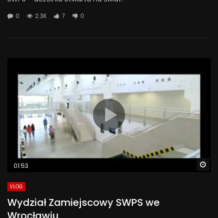
0
2.3K
7
0
Wa
01:53
VLOG
Wydział Zamiejscowy SWPS we
Wrocławiu