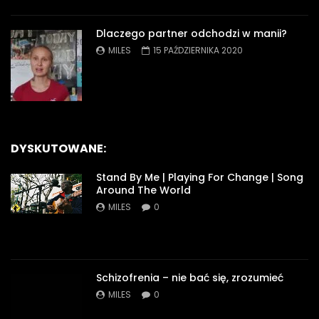
Dlaczego partner odchodzi w manii?
MILES
15 PAŹDZIERNIKA 2020
DYSKUTOWANE:
Stand By Me | Playing For Change | Song
Around The World
MILES
0
Schizofrenia – nie bać się, zrozumieć
MILES
0