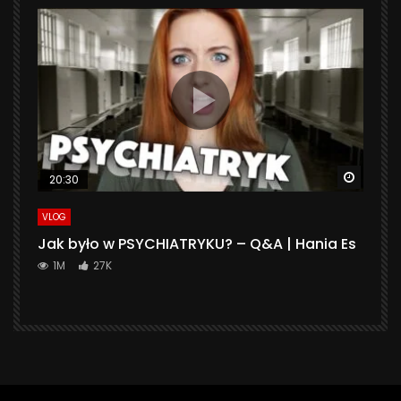
Watch 
20:30
VLOG
Jak było w PSYCHIATRYKU? – Q&A | Hania Es
1M
27K