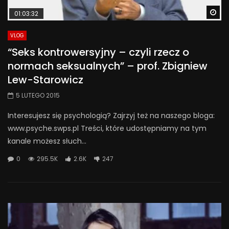
Wa
01:03:32
VLOG
“Seks kontrowersyjny – czyli rzecz o
normach seksualnych” – prof. Zbigniew
Lew-Starowicz
5 LUTEGO 2015
Interesujesz się psychologią? Zajrzyj też na naszego bloga:
www.psyche.swps.pl Treści, które udostępniamy na tym
kanale możesz słuch...
0
295.5K
2.6K
247