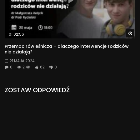
Wa
01:02:56
Przemoc rówieśnicza – dlaczego interwencje rodziców
nie działają?
21 MAJA 2024
0
2.4K
62
0
ZOSTAW ODPOWIEDŹ