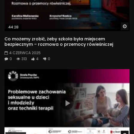
Wa
44:28
Co możemy zrobić, żeby szkoła była miejscem
bezpiecznym – rozmowa o przemocy rówieśniczej
4 CZERWCA 2025
0
313
4
0