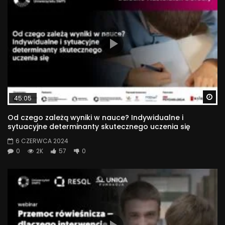
Wa
45:05
Od czego zależą wyniki w nauce? Indywidualne i
sytuacyjne determinanty skutecznego uczenia się
6 CZERWCA 2024
0
2K
57
0