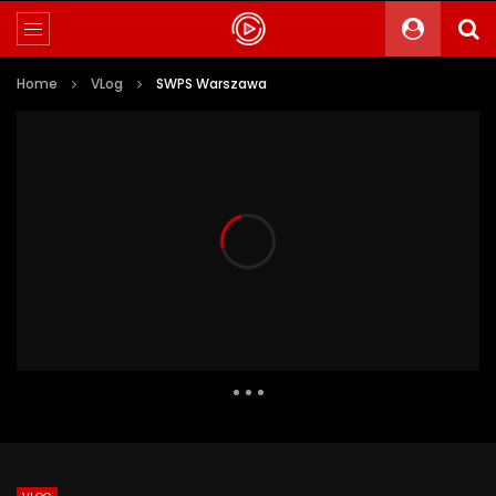
Home
VLog
SWPS Warszawa
5 003 Views
30
2
Auto Next
0 Comments