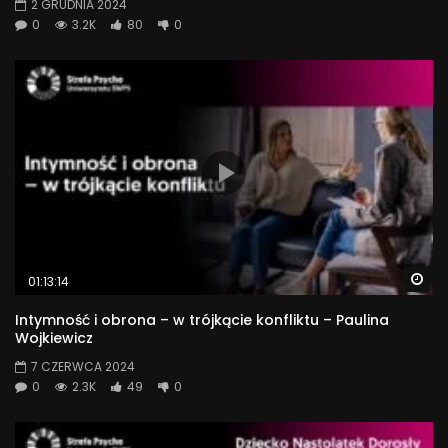
2 GRUDNIA 2024
0
3.2K
80
0
Wa
01:13:14
Intymność i obrona – w trójkącie konfliktu – Paulina
Wojkiewicz
7 CZERWCA 2024
0
2.3K
49
0