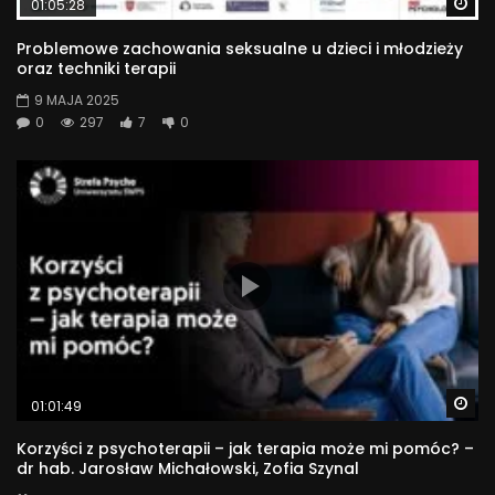
Wa
01:05:28
Problemowe zachowania seksualne u dzieci i młodzieży
oraz techniki terapii
9 MAJA 2025
0
297
7
0
Wa
01:01:49
Korzyści z psychoterapii – jak terapia może mi pomóc? –
dr hab. Jarosław Michałowski, Zofia Szynal