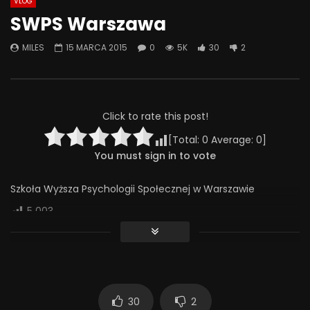
VLOG
Watch Later
44:28
01:05:28
SWPS Warszawa
Co możemy zrobić, żeby szkoła
Problemowe zachow
MILES
15 MARCA 2015
0
5K
30
2
była miejscem bezpiecznym –
seksualne u dzieci i 
rozmowa o przemocy rówieśniczej
techniki terapii
4 CZERWCA 2025
9 MAJA 2025
0
313
4
0
0
297
7
0
Click to rate this post!
[Total:
0
Average:
0
]
You must sign in to vote
Szkoła Wyższa Psychologii Społecznej w Warszawie
5 003
30
2