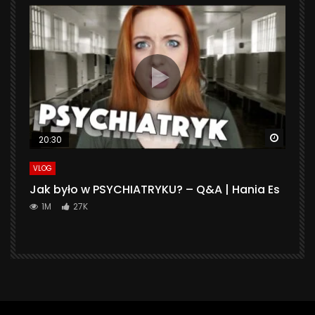
Watch 
20:30
VLOG
Jak było w PSYCHIATRYKU? – Q&A | Hania Es
1M
27K