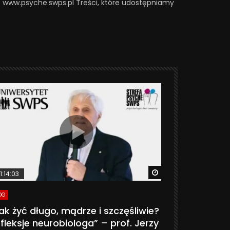
a: www.psyche.swps.pl Treści, które udostępniamy
ter
Watch Later
1:14:03
06:20
OG
VLOG
ak żyć długo, mądrze i szczęśliwie?
CZY MASZ 
fleksje neurobiologa” – prof. Jerzy
774K
31.