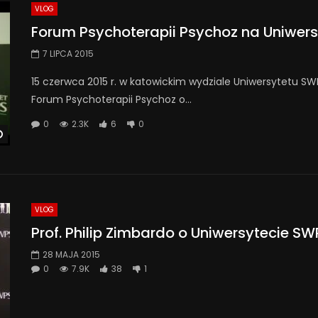
VLOG
Forum Psychoterapii Psychoz na Uniwer
7 LIPCA 2015
15 czerwca 2015 r. w katowickim wydziale Uniwersytetu S
Forum Psychoterapii Psychoz o...
0
2.3K
6
0
Watch Later
VLOG
Prof. Philip Zimbardo o Uniwersytecie SW
28 MAJA 2015
0
7.9K
38
1