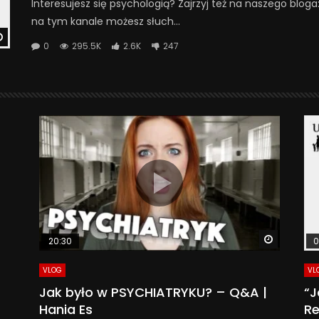
Interesujesz się psychologią? Zajrzyj też na naszego blog
na tym kanale możesz słuch...
Watch Later
0
295.5K
2.6K
247
Watch La
20:30
0
VLOG
VL
Jak było w PSYCHIATRYKU? – Q&A |
“J
Hania Es
Re