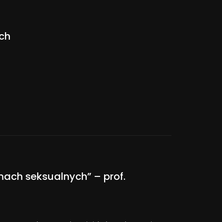
ch
rmach seksualnych” – prof.