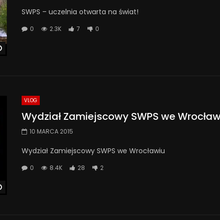
SWPS – uczelnia otwarta na świat!
0
2.3K
7
0
Watch Later
VLOG
Wydział Zamiejscowy SWPS we Wrocław
10 MARCA 2015
Wydział Zamiejscowy SWPS we Wrocławiu
0
8.4K
28
2
Watch Later