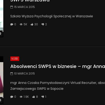
15 MARCA 2015
Szkoła Wyższa Psychologii Społecznej w Warszawie
0
5K
30
2
Watch Later
VLOG
Absolwenci SWPS w biznesie – mgr Ann
10 MARCA 2015
mgr Anna Czoska Pomysłodawczyni Virtual Recruiter, abso
Zamiejscowego SWPS w Sopocie
0
1.9K
8
1
Watch Later