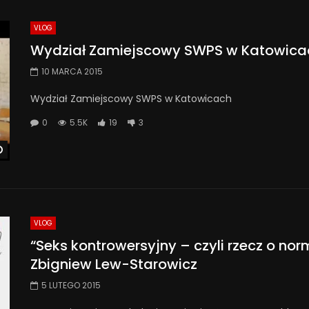
VLOG
Wydział Zamiejscowy SWPS w Katowica
10 MARCA 2015
Wydział Zamiejscowy SWPS w Katowicach
0
5.5K
19
3
Watch Later
VLOG
“Seks kontrowersyjny – czyli rzecz o no
Zbigniew Lew-Starowicz
5 LUTEGO 2015