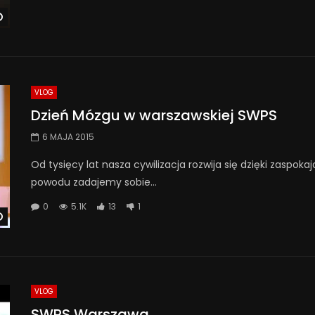
Watch Later
VLOG
Dzień Mózgu w warszawskiej SWPS
6 MAJA 2015
Od tysięcy lat nasza cywilizacja rozwija się dzięki zaspokaj
powodu zadajemy sobie...
0
5.1K
13
1
Watch Later
VLOG
SWPS Warszawa