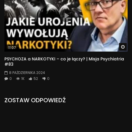
Wa
11:07
PSYCHOZA a NARKOTYKI – co je łączy? | Misja Psychiatria
#83
8 PAŹDZIERNIKA 2024
0
1K
52
0
ZOSTAW ODPOWIEDŹ