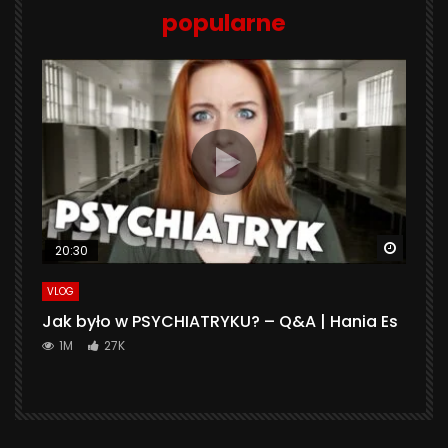
popularne
Watch 
20:30
VLOG
Jak było w PSYCHIATRYKU? – Q&A | Hania Es
1M
27K