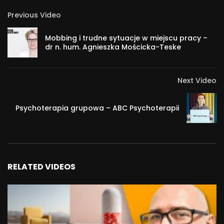
profesjonalistami pracującymi w opiece psychiatrycznej
Previous Video
oraz poza nią. Uważamy też, że warto dzielić się
trudnościami i dylematami napotykanymi w codziennej
Mobbing i trudne sytuacje w miejscu pracy –
praktyce, a także sposobami ich rozwiązywania. W tym
dr n. hum. Agnieszka Mościcka-Teske
właśnie celu chcieliśmy utworzyć Forum, aby taka wymiana
mogła inspirować i wzbogacać pracę zawodową wszystkich
Next Video
jego uczestników.
Psychoterapia grupowa – ABC Psychoterapii
Rozmawialismu o codziennej pracy terapeutycznej w
różnych rodzajach settingu, takich jak oddział
psychiatryczny stacjonarny i dzienny, środowiskowe domy
samopomocy, zespoły leczenia środowiskowego, warsztaty
terapii zajęciowej. Wydaje nam się istotne
RELATED VIDEOS
rozpowszechnianie teoretycznej wiedzy na temat
psychoterapii psychoz, jak również metod pracy, które
dopiero zyskują w Polsce popularność. Chcielibyśmy
wymienić się też refleksjami na temat postaw pacjentów,
psychologów, terapeutów i psychiatrów wobec stosowania