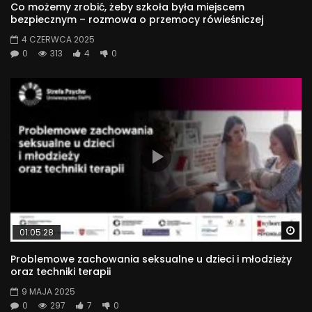
Co możemy zrobić, żeby szkoła była miejscem
bezpiecznym – rozmowa o przemocy rówieśniczej
4 CZERWCA 2025
0
313
4
0
Wa
01:05:28
Problemowe zachowania seksualne u dzieci i młodzieży
oraz techniki terapii
9 MAJA 2025
0
297
7
0