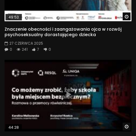
Wa
49:53
Znaczenie obecności i zaangażowania ojca w rozwój
psychoseksualny dorastającego dziecka
27 CZERWCA 2025
0
241
7
0
Wa
44:28