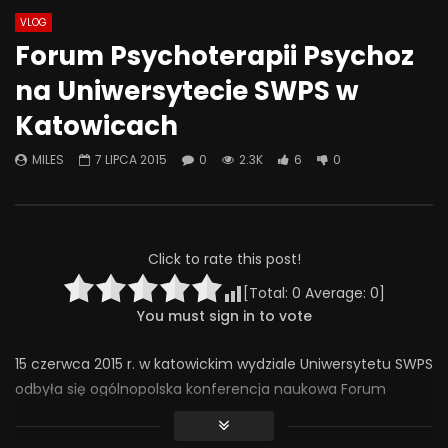
VLOG
Watch Later
12:28
49:53
Forum Psychoterapii Psychoz
Psychoterapia czy farmakoterapia
Znaczenie obecności 
na Uniwersytecie SWPS w
– co wybiera PSYCHIATRA? | Misja
zaangażowania ojca 
Psychiatria #127
psychoseksualny do
Katowicach
dziecka
19 SIERPNIA 2025
27 CZERWCA 2025
0
453
18
0
MILES
7 LIPCA 2015
0
2.3K
6
0
0
241
7
0
Click to rate this post!
[Total:
0
Average:
0
]
You must sign in to vote
15 czerwca 2015 r. w katowickim wydziale Uniwersytetu SWPS
odbyła się ogólnopolska konferencja naukowa Forum
Psychoterapii Psychoz organizowana przez Uniwersytet
SWPS oraz Śląską Filię Sekcji Naukowej Psychiatrii