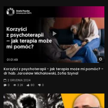
Wa
01:01:49
Korzyści z psychoterapii – jak terapia może mi pomóc? –
dr hab. Jarosław Michałowski, Zofia Szynal
2 GRUDNIA 2024
0
3.2K
80
0