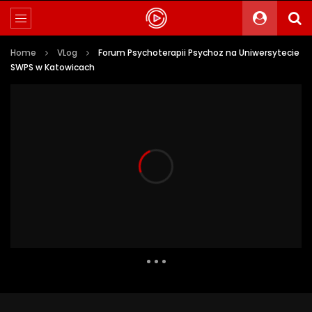
Home
VLog
Forum Psychoterapii Psychoz na Uniwersytecie
SWPS w Katowicach
2 291 Views
6
0
Auto Next
0 Comments