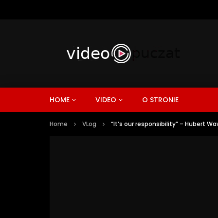
HOME
VIDEO
O STRONIE
Home
VLog
“It’s our responsibility” – Hubert Wa