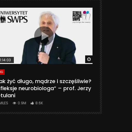
ter
Watch Later
1:14:03
06:20
OG
VLOG
ak żyć długo, mądrze i szczęśliwie?
CZY MASZ 
fleksje neurobiologa” – prof. Jerzy
774K
31.
tulani
MILES
0.9M
8.6K