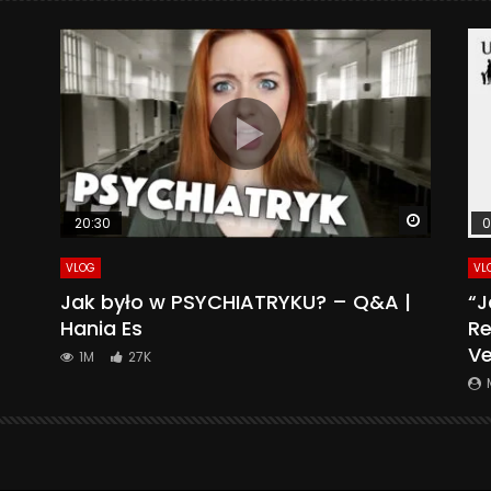
Watch La
20:30
0
VLOG
VL
Jak było w PSYCHIATRYKU? – Q&A |
“J
Hania Es
Re
Ve
1M
27K