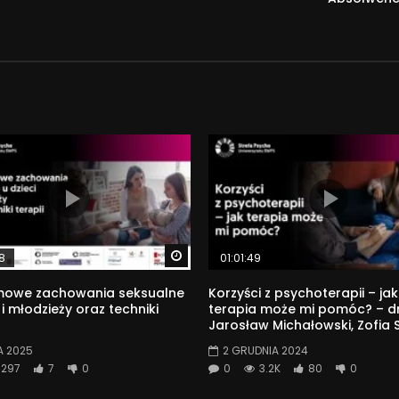
Watch Later
8
01:01:49
mowe zachowania seksualne
Korzyści z psychoterapii – jak
 i młodzieży oraz techniki
terapia może mi pomóc? – dr
Jarosław Michałowski, Zofia 
A 2025
2 GRUDNIA 2024
297
7
0
0
3.2K
80
0