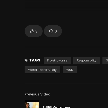
Taking care of user experience at otoDom.pl, lar
1 058
3
0
TAGS
Projektowanie
Responsbility
World Usability Day
WUD
Previous Video
SWPS Warszawa