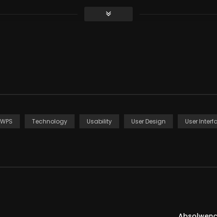
gest real estate website in Poland. Formerly worked as Creative 
SWPS
Technology
Usability
User Design
User Inter
Absolwenci