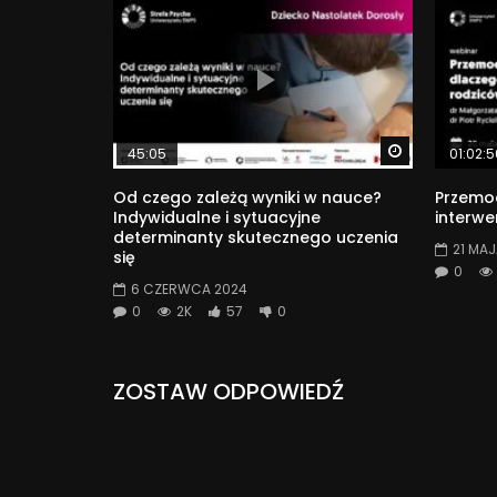
Watch Later
45:05
01:02:5
Od czego zależą wyniki w nauce?
Przemoc
Indywidualne i sytuacyjne
interwe
determinanty skutecznego uczenia
21 MAJ
się
0
6 CZERWCA 2024
0
2K
57
0
ZOSTAW ODPOWIEDŹ