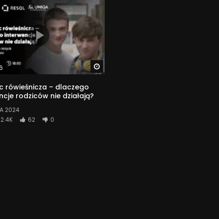
Watch Later
6
 rówieśnicza – dlaczego
ncje rodziców nie działają?
A 2024
2.4K
62
0