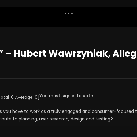
Dislike
Watch Later
Share
Report
Repea
Watch Later
01:01:49
ty” – Hubert Wawrzyniak, Alle
owe zachowania
Korzyści z psychoterapii – jak
 u dzieci i młodzieży oraz
terapia może mi pomóc? – dr ha
erapii
Jarosław Michałowski, Zofia Szyn
2025
2 GRUDNIA 2024
97
7
0
0
3.2K
80
0
You must sign in to vote
Total:
0
Average:
0
]
ces you have to work as a truly engaged and consumer-focuse
tribute to planning, user research, design and testing?