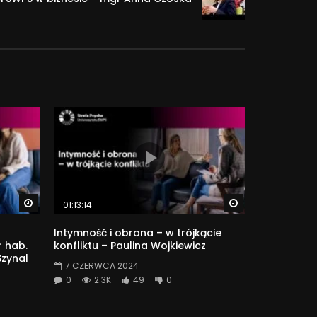
Watch Later
Watch Later
01:13:14
Intymność i obrona – w trójkącie
 hab.
konfliktu – Paulina Wojkiewicz
Szynal
7 CZERWCA 2024
0
2.3K
49
0