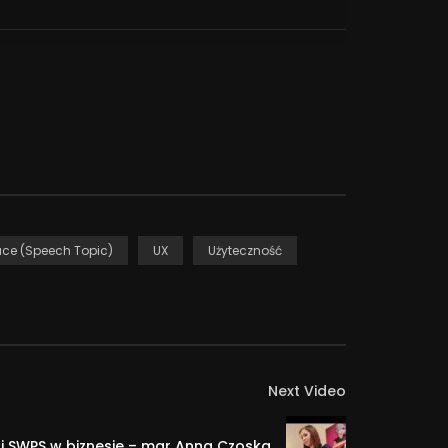
Group Head at Symetria.
face (Speech Topic)
UX
Użyteczność
Next Video
 SWPS w biznesie – mgr Anna Czoska