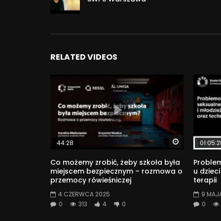
RELATED VIDEOS
Watch Later
44:28
01:05:2
Co możemy zrobić, żeby szkoła była
Proble
miejscem bezpiecznym – rozmowa o
u dzieci
przemocy rówieśniczej
terapii
4 CZERWCA 2025
9 MAJ
0
313
4
0
0