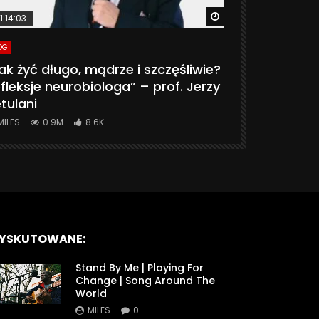
ter
Watch Later
1:14:03
06:20
OG
VLOG
ak żyć długo, mądrze i szczęśliwie?
CZY MASZ 
fleksje neurobiologa” – prof. Jerzy
774K
31.
tulani
MILES
0.9M
8.6K
YSKUTOWANE:
Stand By Me | Playing For
Change | Song Around The
World
MILES
0