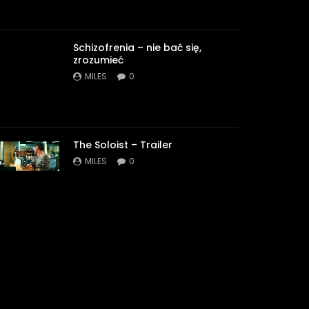
Schizofrenia – nie bać się,
zrozumieć
MILES
0
The Soloist – Trailer
MILES
0