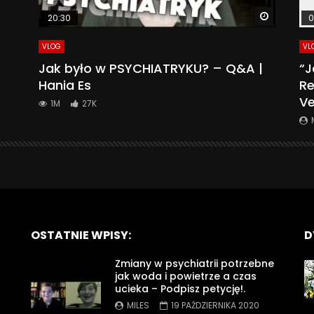
Watch La
20:30
0
VLOG
VL
Jak było w PSYCHIATRYKU? – Q&A |
“J
Hania Es
Re
Ve
1M
27K
OSTATNIE WPISY:
D
Zmiany w psychiatrii potrzebne
jak woda i powietrze a czas
ucieka – Podpisz petycję!.
MILES
19 PAŹDZIERNIKA 2020