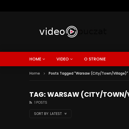
HOME
VIDEO
O STRONIE
Home
Posts Tagged "Warsaw (City/Town/Village)"
TAG: WARSAW (CITY/TOWN/V
1 POSTS
SORT BY:
LATEST