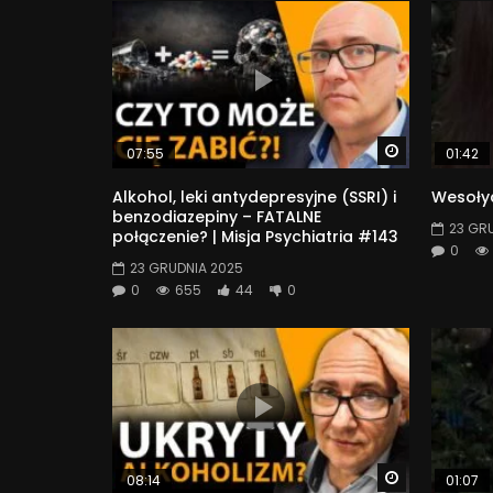
Watch Later
07:55
01:42
Alkohol, leki antydepresyjne (SSRI) i
Wesołyc
benzodiazepiny – FATALNE
23 GR
połączenie? | Misja Psychiatria #143
0
23 GRUDNIA 2025
0
655
44
0
Watch Later
08:14
01:07