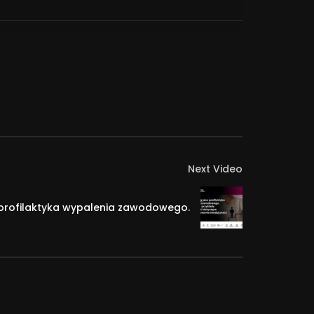
 częścią programu konferencji „Codzienność pod
 roku na Wydziale Psychologii i Prawa w Poznaniu
Next Video
krywający możliwości działania, jakie daje
tórych celem jest umożliwienie rozwoju każdemu,
 profilaktyka wypalenia zawodowego.