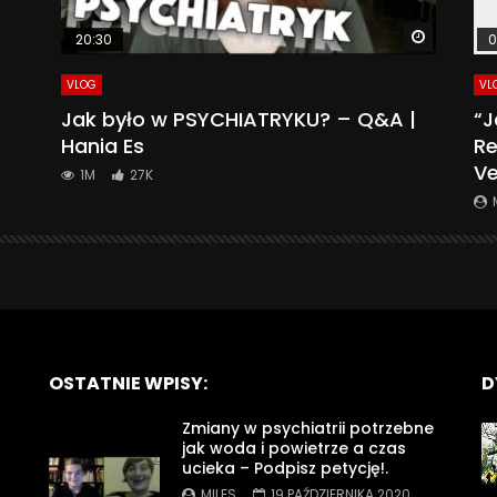
Watch La
20:30
0
VLOG
VL
Jak było w PSYCHIATRYKU? – Q&A |
“J
Hania Es
Re
Ve
1M
27K
OSTATNIE WPISY:
D
Zmiany w psychiatrii potrzebne
jak woda i powietrze a czas
ucieka – Podpisz petycję!.
MILES
19 PAŹDZIERNIKA 2020