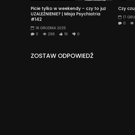
Picie tylko w weekendy – czy to już
Czy czu
UZALEŻNIENIE? | Misja Psychiatria
17 GRU
#142
0
18 GRUDNIA 2025
0
296
16
0
ZOSTAW ODPOWIEDŹ