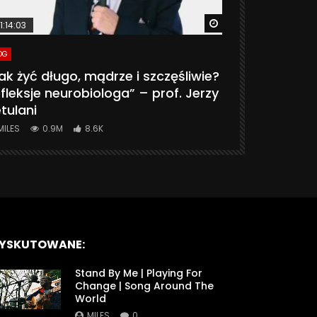
ter
Watch Later
1:14:03
06:20
OG
VLOG
ak żyć długo, mądrze i szczęśliwie?
CZY MASZ 
fleksje neurobiologa” – prof. Jerzy
774K
31.
tulani
MILES
0.9M
8.6K
YSKUTOWANE:
Stand By Me | Playing For
Change | Song Around The
World
MILES
0