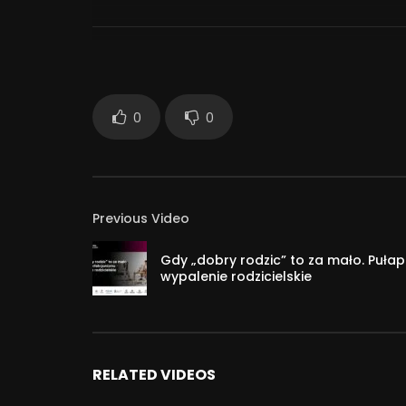
Jak reagować, gdy dziecko przechodzi kryzys 
Jak pracować z uczniami dotkniętymi tym p
Jakie mogą być konsekwencje wypalenia uczn
Temat omówiła terapeutka poznawczo-behawiora
0
0
presją. Wypalenie w pracy, w rodzinie, w edukacji
Uniwersytetu SWPS w Poznaniu. Było to już piąte 
Chcesz wiedzieć więcej? Odwiedź Strefę Psych
Previous Video
Strefa Psyche to projekt popularyzujący wiedz
Gdy „dobry rodzic” to za mało. Pułap
psychologia w różnych sferach życia zarówno pryw
wypalenie rodzicielskie
kto ma taką potrzebę lub ochotę, niezależnie od m
Więcej o projekcie: https://web.swps.pl/stref
91
RELATED VIDEOS