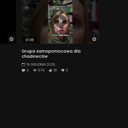
Watch Later
Watch Later
01:35
Grupa samopomocowa dla
chadowców
19 GRUDNIA 2025
0
674
18
0