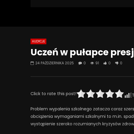
91 Views
Turn Off Light
Like
0
0
AUDYCJE
Watch Later
07:55
01:42
Uczeń w pułapce presj
Alkohol, leki antydepresyjne (SSRI)
Wesołych 
i benzodiazepiny – FATALNE
24 PAŹDZIERNIKA 2025
0
91
0
0
23 GRUD
połączenie? | Misja Psychiatria
0
6
#143
23 GRUDNIA 2025
0
655
44
0
Click to rate this post!
[
Problem wypalenia szkolnego zatacza coraz szers
obciążenia wymaganiami szkolnymi to m.in. spad
wystąpienie szeroko rozumianych kryzysów zdrow