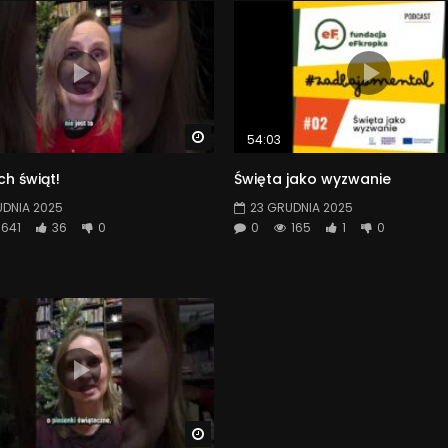
Watch Later
54:03
h świąt!
Święta jako wyzwanie
UDNIA 2025
23 GRUDNIA 2025
641
36
0
0
165
1
0
Watch Later