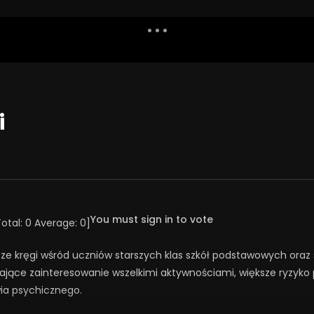
Dislike
Watch Later
Share
Report
Repea
Watch Later
54:03
i
świąt!
Święta jako wyzwanie
NIA 2025
23 GRUDNIA 2025
41
36
0
0
165
1
0
You must sign in to vote
Total:
0
Average:
0
]
ze kręgi wśród uczniów starszych klas szkół podstawowych ora
ające zainteresowanie wszelkimi aktywnościami, większe ryzyko
ia psychicznego.