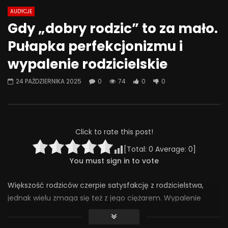
AUDYCJE
Watch Later
07:55
01:42
Gdy „dobry rodzic” to za mało.
Alkohol, leki antydepresyjne (SSRI)
Wesołych świąt!
Pułapka perfekcjonizmu i
i benzodiazepiny – FATALNE
23 GRUDNIA 2025
połączenie? | Misja Psychiatria
wypalenie rodzicielskie
0
638
36
#143
23 GRUDNIA 2025
24 PAŹDZIERNIKA 2025
0
74
0
0
0
648
44
0
Click to rate this post!
[Total:
0
Average:
0
]
You must sign in to vote
Większość rodziców czerpie satysfakcję z rodzicielstwa,
jednak wielu zmaga się też z jego ciężarem. Wypalenie
rodzicielskie to zjawisko dotykające aż 8 proc. polskich
rodziców – częściej matek. Wśród jego przyczyn wymienia