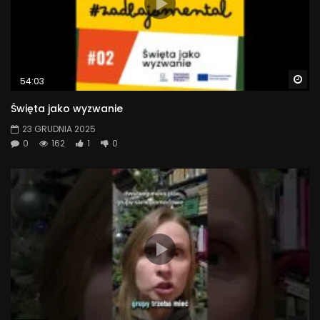
Wa
54:03
Święta jako wyzwanie
23 GRUDNIA 2025
0
162
1
0