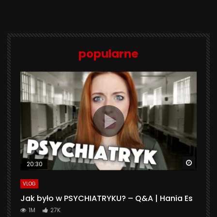
popularne
Watch 
20:30
VLOG
Jak było w PSYCHIATRYKU? – Q&A | Hania Es
1M
27K