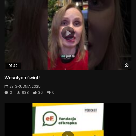
Wa
01:42
Wesołych świąt!
23 GRUDNIA 2025
0
638
36
0