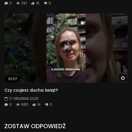
0
291
16
0
Wa
01:07
Czy czujesz ducha świąt?
17 GRUDNIA 2025
0
683
14
0
ZOSTAW ODPOWIEDŹ