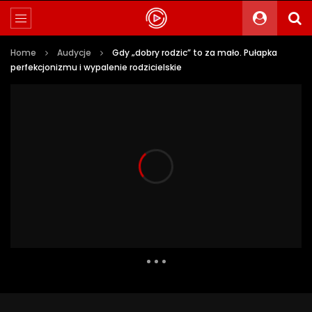
Home
Audycje
Gdy „dobry rodzic” to za mało. Pułapka
perfekcjonizmu i wypalenie rodzicielskie
74 Views
0
0
Auto Next
0 Comments