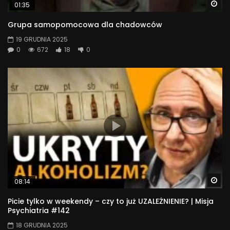
Wa
01:35
Grupa samopomocowa dla chadowców
19 GRUDNIA 2025
0
672
18
0
Wa
08:14
Picie tylko w weekendy – czy to już UZALEŻNIENIE? | Misja
Psychiatria #142
18 GRUDNIA 2025