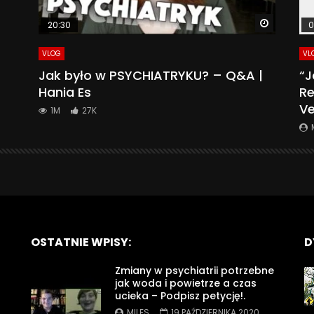
Watch La
20:30
0
VLOG
VL
Jak było w PSYCHIATRYKU? – Q&A |
“J
Hania Es
Re
Ve
1M
27K
OSTATNIE WPISY:
D
Zmiany w psychiatrii potrzebne
jak woda i powietrze a czas
ucieka – Podpisz petycję!.
MILES
19 PAŹDZIERNIKA 2020