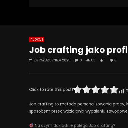
83 Views
Turn Off Light
Like
1
0
AUDYCJE
Watch Later
07:55
01:42
Job crafting jako pro
Alkohol, leki antydepresyjne (SSRI)
Wesołych 
i benzodiazepiny – FATALNE
24 PAŹDZIERNIKA 2025
0
83
1
0
23 GRUD
połączenie? | Misja Psychiatria
0
6
#143
23 GRUDNIA 2025
0
653
44
0
Click to rate this post!
[
Job crafting to metoda personalizowania pracy, 
sposobem przeciwdziałania wypaleniu zawodowemu
Na czym dokładnie polega Job crafting?