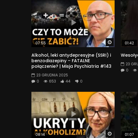
Watch Later
07:55
01:42
Alkohol, leki antydepresyjne (SSRI) i
Wesołyc
benzodiazepiny – FATALNE
23 GR
połączenie? | Misja Psychiatria #143
0
23 GRUDNIA 2025
0
653
44
0
Watch Later
08:14
01:07