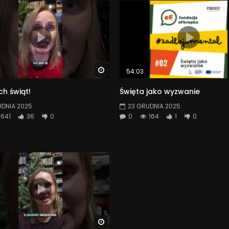
Watch Later
54:03
h świąt!
Święta jako wyzwanie
UDNIA 2025
23 GRUDNIA 2025
641
36
0
0
164
1
0
Watch Later