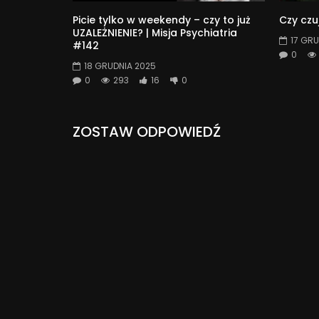
Picie tylko w weekendy – czy to już
Czy czu
UZALEŻNIENIE? | Misja Psychiatria
17 GRU
#142
0
18 GRUDNIA 2025
0
293
16
0
ZOSTAW ODPOWIEDŹ