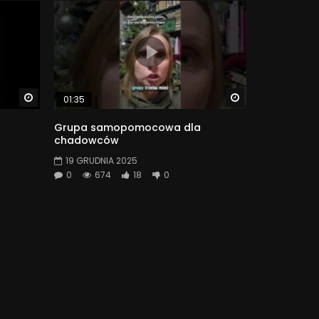
Watch Later
Watch Later
01:35
Grupa samopomocowa dla
chadowców
19 GRUDNIA 2025
0
674
18
0