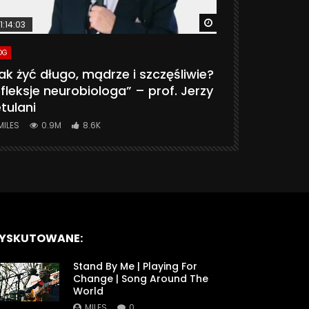
ter
Watch Later
1:14:03
06:20
OG
VLOG
ak żyć długo, mądrze i szczęśliwie?
CZY MASZ 
fleksje neurobiologa” – prof. Jerzy
774K
31.
tulani
MILES
0.9M
8.6K
YSKUTOWANE:
Stand By Me | Playing For
Change | Song Around The
World
MILES
0