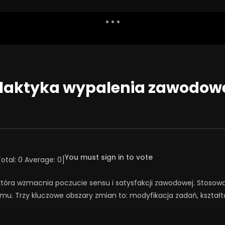
Dislike
Watch Later
Share
Report
Repea
Watch Later
54:03
filaktyka wypalenia zawodow
świąt!
Święta jako wyzwanie
NIA 2025
23 GRUDNIA 2025
41
36
0
0
164
1
0
You must sign in to vote
Total:
0
Average:
0
]
która wzmacnia poczucie sensu i satysfakcji zawodowej. Stosow
. Trzy kluczowe obszary zmian to: modyfikacja zadań, kształto