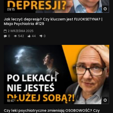
Wa
09:15
Jak leczyć depresję? Czy kluczem jest FLUOKSETYNA? |
Misja Psychiatria #129
2 WRZEŚNIA 2025
0
542
44
0
Wa
10:47
Czy leki psychiatryczne zmieniają OSOBOWOŚĆ? Czy