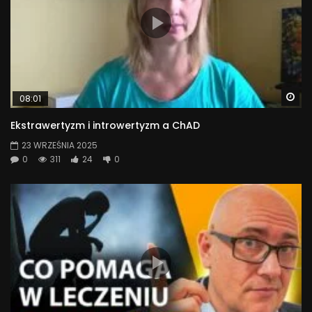
Wa
08:01
Ekstrawertyzm i introwertyzm a ChAD
23 WRZEŚNIA 2025
0
311
24
0