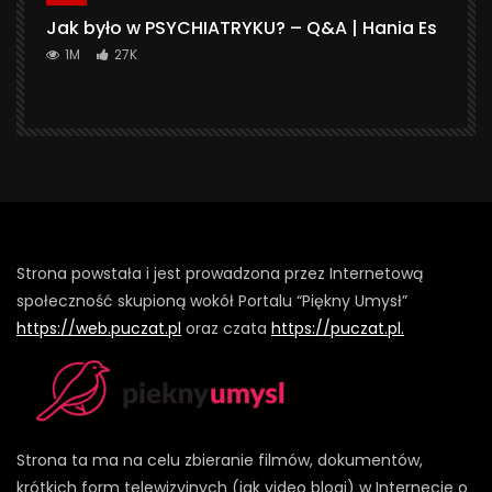
Jak było w PSYCHIATRYKU? – Q&A | Hania Es
1M
27K
Strona powstała i jest prowadzona przez Internetową
społeczność skupioną wokół Portalu “Piękny Umysł”
https://web.puczat.pl
oraz czata
https://puczat.pl.
Strona ta ma na celu zbieranie filmów, dokumentów,
krótkich form telewizyjnych (jak video blogi) w Internecie o