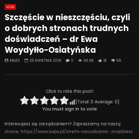
VLOG
Watch Later
08:18
07:49
Szczęście w nieszczęściu, czyli
Jak odstawić LEKI? Ostatnia wizyta
Jak psychiatrzy i ter
o dobrych stronach trudnych
– kiedy przestać chodzić do
SZKODZĄ pacjentom? 
psychiatry? | Misja Psychiatria
Psychiatria #133
doświadczeń – dr Ewa
#138
30 WRZEŚNIA 2025
Woydyłło-Osiatyńska
4 LISTOPADA 2025
0
413
20
0
293
24
0
MILES
25 KWIETNIA 2019
0
43.6K
1K
56
Click to rate this post!
[Total:
0
Average:
0
]
You must sign in to vote
Interesujesz się zarządzaniem? Zapraszamy na naszą
stronę: https://www.swps.pl/strefa-zarzadzania- znajdziesz