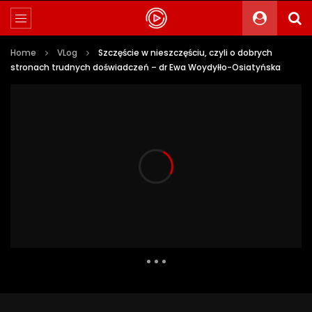
Home
VLog
Szczęście w nieszczęściu, czyli o dobrych
stronach trudnych doświadczeń – dr Ewa Woydyłło-Osiatyńska
43 578 Views
1 008
56
Auto Next
0 Comments