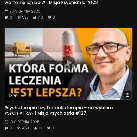
warto się ich bać? | Misja Psychiatria #128
26 SIERPNIA 2025
0
537
40
0
Wa
12:28
Psychoterapia czy farmakoterapia – co wybiera
PSYCHIATRA? | Misja Psychiatria #127
19 SIERPNIA 2025
0
453
18
0