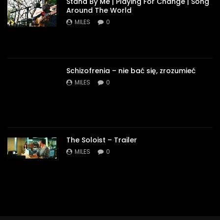
Stand By Me | Playing For Change | Song
Around The World
MILES
0
Schizofrenia – nie bać się, zrozumieć
MILES
0
The Soloist – Trailer
MILES
0