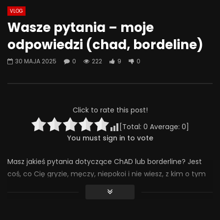
VLOG
Watch Later
08:18
07:49
Wasze pytania – moje
Jak odstawić LEKI? Ostatnia wizyta
Jak psychiatrzy i ter
odpowiedzi (chad, bordeline)
– kiedy przestać chodzić do
SZKODZĄ pacjentom? 
psychiatry? | Misja Psychiatria
Psychiatria #133
30 MAJA 2025
0
222
9
0
#138
30 WRZEŚNIA 2025
4 LISTOPADA 2025
0
414
20
0
293
24
0
Click to rate this post!
[Total:
0
Average:
0
]
You must sign in to vote
Masz jakieś pytania dotyczące ChAD lub borderline? Jest
coś, co Cię gryzie, męczy, niepokoi i nie wiesz, z kim o tym
pogadać? Jako doradca ds. zdrowienia i coach
psychologiczny chętnie Ci pomogę. Porozmawiajmy
otwarcie i bez tabu. Jak chcesz wiedzieć, co, jak i po co –