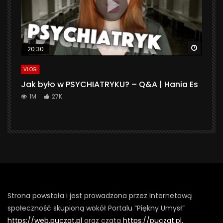
Watch 
20:30
VLOG
Jak było w PSYCHIATRYKU? – Q&A | Hania Es
1M
27K
Strona powstała i jest prowadzona przez Internetową
społeczność skupioną wokół Portalu “Piękny Umysł”
https://web.puczat.pl
oraz czata
https://puczat.pl.