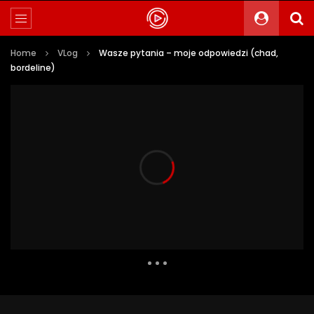
Home
VLog
Wasze pytania – moje odpowiedzi (chad,
bordeline)
222 Views
9
0
Auto Next
0 Comments