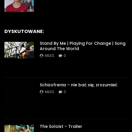
DYSKUTOWANE:
Stand By Me | Playing For Change | Song
Around The World
MILES
0
Schizofrenia – nie bać się, zrozumieć
MILES
0
The Soloist – Trailer