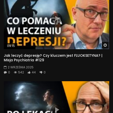
Wa
09:15
Jak leczyć depresję? Czy kluczem jest FLUOKSETYNA? |
Misja Psychiatria #129
2 WRZEŚNIA 2025
0
542
44
0