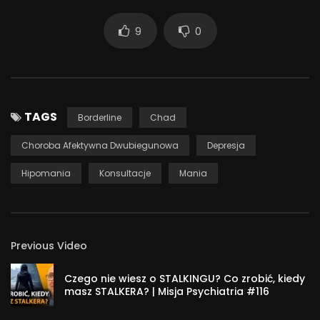
zajrzyj tutaj:
9
0
https://dwubiegunova.elms.pl/s/malgosiaradzi.html
222
TAGS
Borderline
Chad
Choroba Afektywna Dwubiegunowa
Depresja
Hipomania
Konsultacje
Mania
Previous Video
Czego nie wiesz o STALKINGU? Co zrobić, kiedy
masz STALKERA? | Misja Psychiatria #116