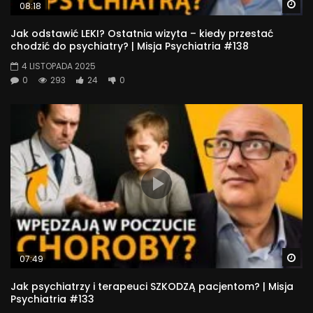
Wa
08:18
Jak odstawić LEKI? Ostatnia wizyta – kiedy przestać
chodzić do psychiatry? | Misja Psychiatria #138
4 LISTOPADA 2025
0
293
24
0
Wa
07:49
Jak psychiatrzy i terapeuci SZKODZĄ pacjentom? | Misja
Psychiatria #133