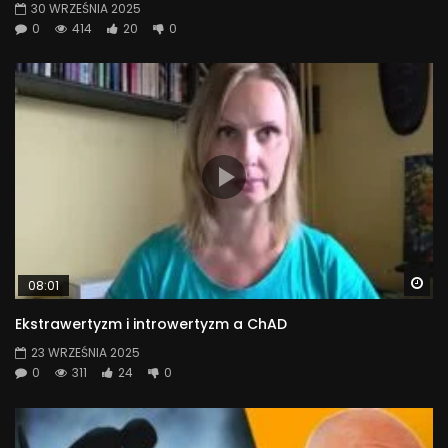
30 WRZEŚNIA 2025
0
414
20
0
Wa
08:01
Ekstrawertyzm i introwertyzm a ChAD
23 WRZEŚNIA 2025
0
311
24
0