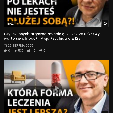
Wa
10:47
Czy leki psychiatryczne zmieniają OSOBOWOŚĆ? Czy
warto się ich bać? | Misja Psychiatria #128
26 SIERPNIA 2025
0
537
40
0