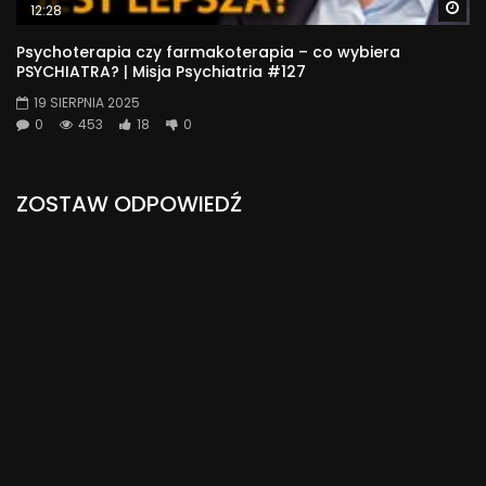
Wa
12:28
Psychoterapia czy farmakoterapia – co wybiera
PSYCHIATRA? | Misja Psychiatria #127
19 SIERPNIA 2025
0
453
18
0
ZOSTAW ODPOWIEDŹ