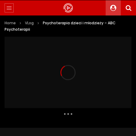
Home
VLog
Psychoterapia dzieci i młodzieży – ABC
Psychoterapii
6 512 Views
46
0
Auto Next
0 Comments