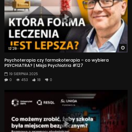
Wa
12:28
Psychoterapia czy farmakoterapia – co wybiera
PSYCHIATRA? | Misja Psychiatria #127
19 SIERPNIA 2025
0
453
18
0