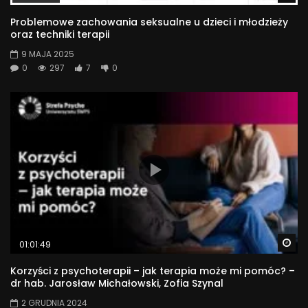
Problemowe zachowania seksualne u dzieci i młodzieży
oraz techniki terapii
9 MAJA 2025
0
297
7
0
Wa
01:01:49
Korzyści z psychoterapii – jak terapia może mi pomóc? –
dr hab. Jarosław Michałowski, Zofia Szynal
2 GRUDNIA 2024