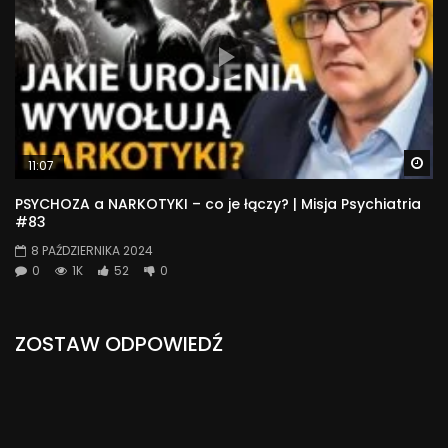
Wa
11:07
PSYCHOZA a NARKOTYKI – co je łączy? | Misja Psychiatria
#83
8 PAŹDZIERNIKA 2024
0
1K
52
0
ZOSTAW ODPOWIEDŹ