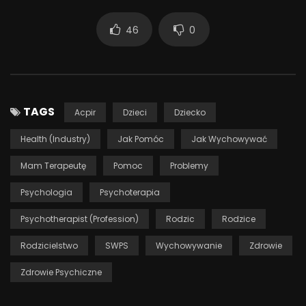
“ABC Psychoterapii” to cykl programów realizowanych w
46
0
ramach projektu “Mam Terapeutę” – akcji społecznej
zainicjowanej przez studentki SWPS w Warszawie. Celem
akcji jest psychoedukacja oraz łamanie stereotypów
dotyczących psychoterapii i osób z niej korzystających.
Projekt tworzy przestrzeń do społecznego dialogu na temat
TAGS
Acpir
Dzieci
Dziecko
zdrowia psychicznego i psychoterapii.
Health (Industry)
Jak Pomóc
Jak Wychowywać
6 512
Mam Terapeutę
Pomoc
Problemy
Psychologia
Psychoterapia
Psychotherapist (Profession)
Rodzic
Rodzice
Rodzicielstwo
SWPS
Wychowywanie
Zdrowie
Zdrowie Psychiczne