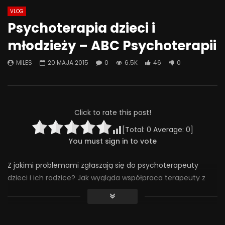
VLOG
Watch Later
12:28
44:28
Psychoterapia dzieci i
Psychoterapia czy farmakoterapia
Co możemy zrobić, że
młodzieży – ABC Psychoterapii
– co wybiera PSYCHIATRA? | Misja
była miejscem bezpi
Psychiatria #127
rozmowa o przemocy 
MILES
20 MAJA 2015
0
6.5K
46
0
19 SIERPNIA 2025
4 CZERWCA 2025
0
453
18
0
0
313
4
0
Click to rate this post!
[Total:
0
Average:
0
]
You must sign in to vote
Z jakimi problemami zgłaszają się do psychoterapeuty
dzieci i ich rodzice? Jak wygląda współpraca terapeuty z
rodzicami? Jak wygląda kwestia tajemnicy zawodowej we
współpracy z dziećmi? Odpowiada psycholog i
psychoterapeuta dziecięcy – Patrycja Rzepecka.