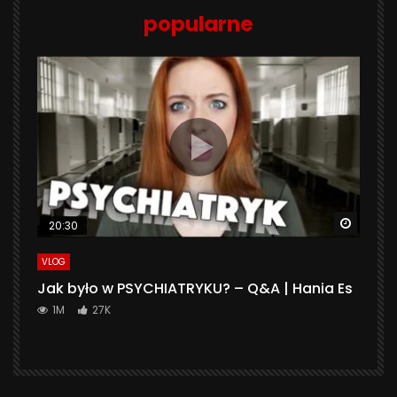
popularne
Watch 
20:30
VLOG
Jak było w PSYCHIATRYKU? – Q&A | Hania Es
1M
27K