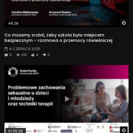
Wa
44:28
Co możemy zrobić, żeby szkoła była miejscem
bezpiecznym – rozmowa o przemocy rówieśniczej
4 CZERWCA 2025
0
313
4
0
Wa
01:05:28