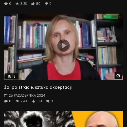
0
3.2K
80
0
Wa
15:19
Żal po stracie, sztuka akceptacji
25 PAŹDZIERNIKA 2024
0
2.4K
108
0