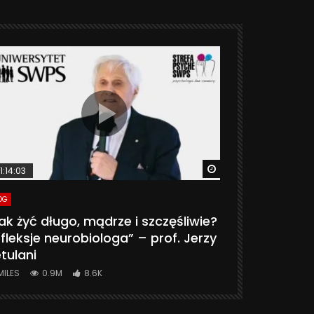
ter
Watch Later
1:14:03
06:20
OG
VLOG
ak żyć długo, mądrze i szczęśliwie?
CZY MASZ 
fleksje neurobiologa” – prof. Jerzy
774K
31.
tulani
MILES
0.9M
8.6K