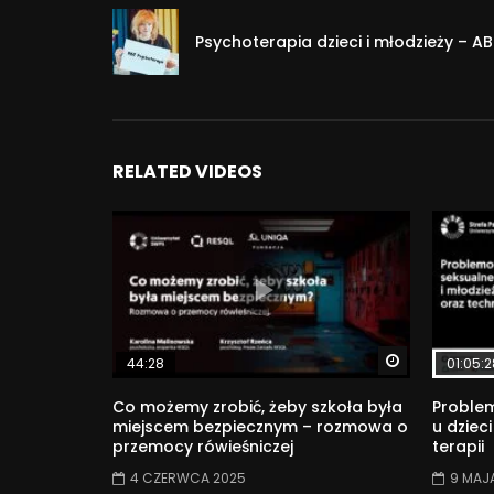
Psychoterapia dzieci i młodzieży – A
RELATED VIDEOS
Watch Later
44:28
01:05:2
Co możemy zrobić, żeby szkoła była
Proble
miejscem bezpiecznym – rozmowa o
u dzieci
przemocy rówieśniczej
terapii
4 CZERWCA 2025
9 MAJ