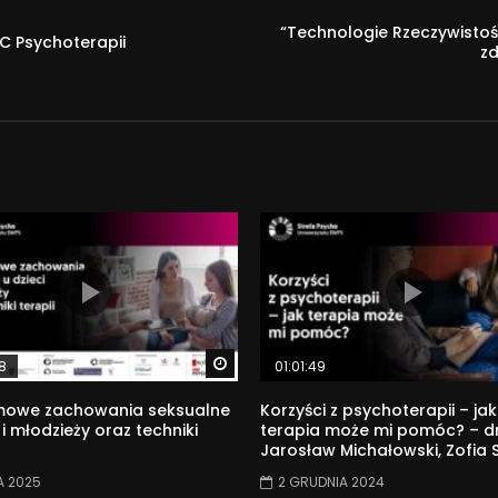
“Technologie Rzeczywistośc
BC Psychoterapii
zd
Watch Later
8
01:01:49
mowe zachowania seksualne
Korzyści z psychoterapii – jak
 i młodzieży oraz techniki
terapia może mi pomóc? – dr
Jarosław Michałowski, Zofia 
A 2025
2 GRUDNIA 2024