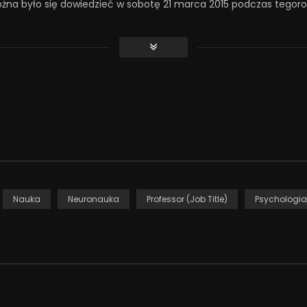
można było się dowiedzieć w sobotę 21 marca 2015 podczas teg
a-aktualnosci/warszawa-wydarzenia/12475-dzien-mozgu-na-sw
Nauka
Neuronauka
Professor (Job Title)
Psychologia