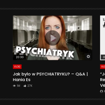
Watch La
20:30
0
VLOG
VL
Jak było w PSYCHIATRYKU? – Q&A |
“J
Hania Es
Re
Ve
1M
27K