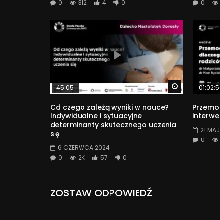
0
312
4
0
0
Watch Later
45:05
01:02:5
Od czego zależą wyniki w nauce?
Przemoc
Indywidualne i sytuacyjne
interwe
determinanty skutecznego uczenia
21 MAJ
się
0
6 CZERWCA 2024
0
2K
57
0
ZOSTAW ODPOWIEDŹ