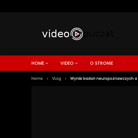
HOME
VIDEO
O STRONIE
Home
VLog
Wyniki badań neuropoznawczych a is