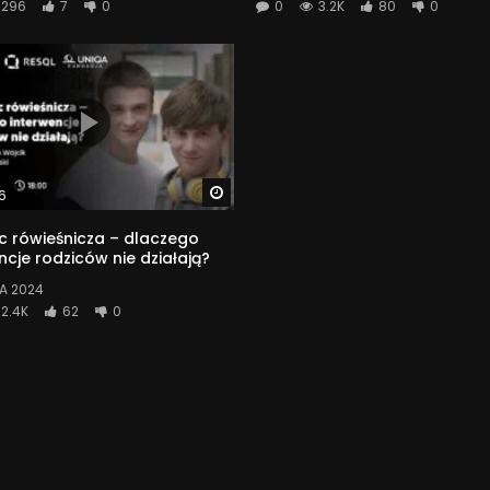
296
7
0
0
3.2K
80
0
Watch Later
6
 rówieśnicza – dlaczego
ncje rodziców nie działają?
A 2024
2.4K
62
0