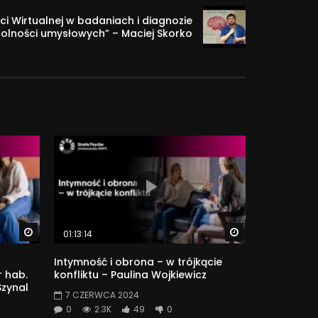
i Wirtualnej w badaniach i diagnozie
olności umysłowych” – Maciej Skorko
Watch Later
Watch Later
01:13:14
Intymność i obrona – w trójkącie
 hab.
konfliktu – Paulina Wojkiewicz
Szynal
7 CZERWCA 2024
0
2.3K
49
0