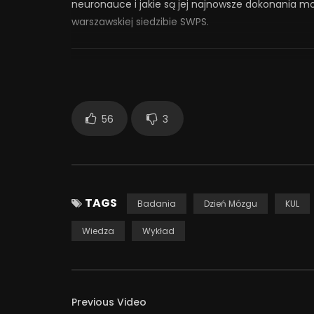
neuronauce i jakie są jej najnowsze dokonania 
warszawskiej siedzibie SWPS.
Więcej: http://www.swps.pl/warszawa/warszaw
6 221
56
3
TAGS
Badania
Dzień Mózgu
KUL
Wiedza
Wykład
Previous Video