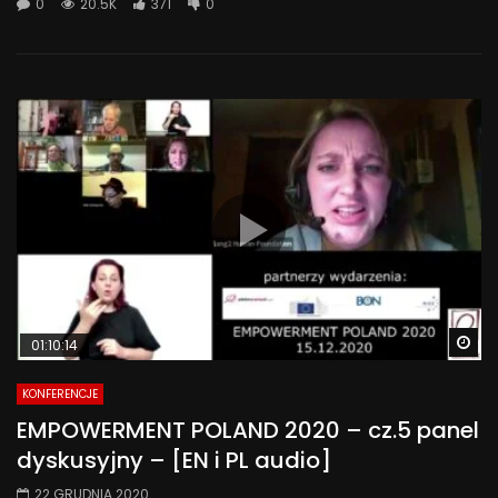
0
20.5K
371
0
Wa
01:10:14
KONFERENCJE
EMPOWERMENT POLAND 2020 – cz.5 panel
dyskusyjny – [EN i PL audio]
22 GRUDNIA 2020