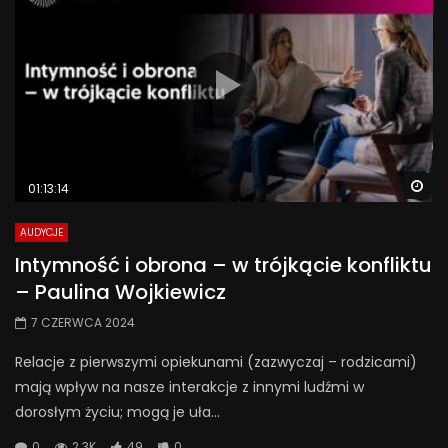
Wa
01:13:14
AUDYCJE
Intymność i obrona – w trójkącie konfliktu
– Paulina Wojkiewicz
7 CZERWCA 2024
Relacje z pierwszymi opiekunami (zazwyczaj – rodzicami)
mają wpływ na nasze interakcje z innymi ludźmi w
dorosłym życiu; mogą je uła...
0
2.3K
49
0