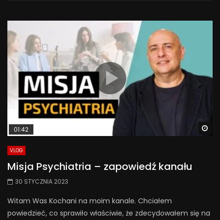
Wa
01:42
VLOG
Misja Psychiatria – zapowiedź kanału
30 STYCZNIA 2023
Witam Was Kochani na moim kanale. Chciałem
powiedzieć, co sprawiło właściwie, że zdecydowałem się na