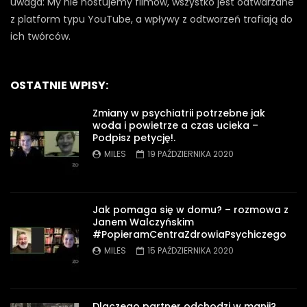
uwaga: My nie hostujemy filmów, wszystko jest odtwarzane
z platform typu YouTube, a wpływy z odtworzeń trafiają do
ich twórców.
OSTATNIE WPISY:
Zmiany w psychiatrii potrzebne jak
woda i powietrze a czas ucieka –
Podpisz petycję!.
MILES
19 PAŹDZIERNIKA 2020
Jak pomaga się w domu? – rozmowa z
Janem Walczyńskim
#PopieramCentraZdrowiaPsychiczego
MILES
15 PAŹDZIERNIKA 2020
Dlaczego partner odchodzi w manii?