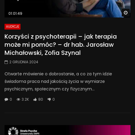
Wa
01:01:49
AUDYCJE
Korzyści z psychoterapii – jak terapia
może mi pomóc? – dr hab. Jarosław
Michałowski, Zofia Szynal
2 GRUDNIA 2024
Otwarte mówienie o dobrostanie, a co za tym idzie
świadoma praca nad jakością życia w wymiarze
psychicznym, społecznym czy fizycznym...
0
3.2K
80
0