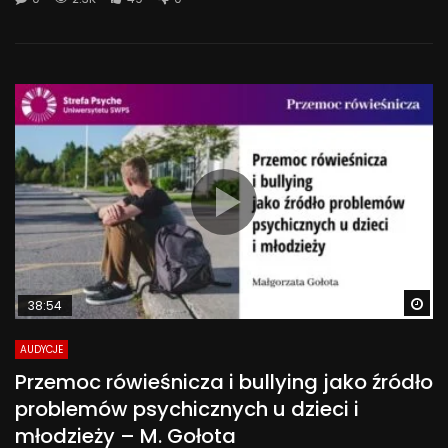
Wa
38:54
AUDYCJE
Przemoc rówieśnicza i bullying jako źródło
problemów psychicznych u dzieci i
młodzieży – M. Gołota