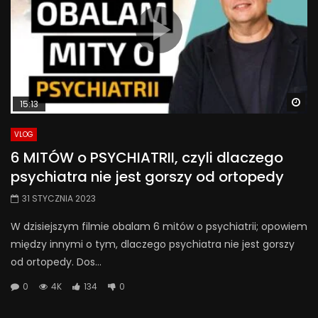
Wa
15:13
VLOG
6 MITÓW o PSYCHIATRII, czyli dlaczego
psychiatra nie jest gorszy od ortopedy
31 STYCZNIA 2023
W dzisiejszym filmie obalam 6 mitów o psychiatrii; opowiem
między innymi o tym, dlaczego psychiatra nie jest gorszy
od ortopedy. Dos...
0
4K
134
0