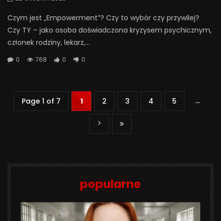
Czym jest „Empowerment”? Czy to wybór czy przywilej?
Czy TY – jako osoba doświadczona kryzysem psychicznym,
członek rodziny, lekarz,...
0
768
0
0
...
Page 1 of 7
1
2
3
4
5
popularne