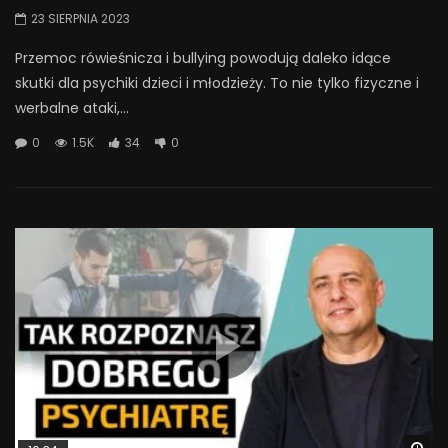
23 SIERPNIA 2023
Przemoc rówieśnicza i bullying powodują daleko idące
skutki dla psychiki dzieci i młodzieży. To nie tylko fizyczne i
werbalne ataki,...
0
1.5K
34
0
Wa