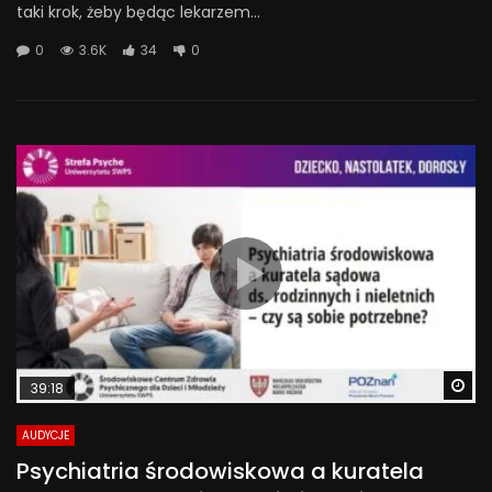
taki krok, żeby będąc lekarzem...
0
3.6K
34
0
Wa
39:18
AUDYCJE
Psychiatria środowiskowa a kuratela