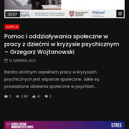
Wa
32:07
AUDYCJE
Pomoc i oddziaływania społeczne w
pracy z dziećmi w kryzysie psychicznym
– Grzegorz Wojtanowski
12 SIERPNIA 2021
Bardzo istotnym aspektem pracy w kryzysach
psychicznych jest wsparcie społeczne. Jakie są
prowadzone działania społeczne w psychiatr...
0
2.8K
41
0