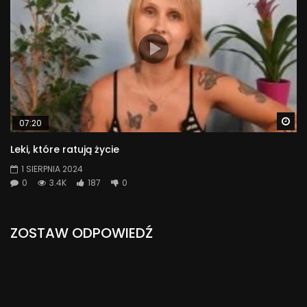
Wa
07:20
Leki, które ratują życie
1 SIERPNIA 2024
0
3.4K
187
0
ZOSTAW ODPOWIEDŹ