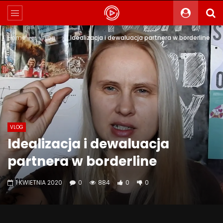
Home
VLog
Idealizacja i dewaluacja partnera w borderline
VLOG
Idealizacja i dewaluacja
partnera w borderline
1 KWIETNIA 2020
0
884
0
0