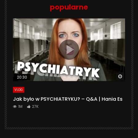
popularne
Watch 
20:30
VLOG
Jak było w PSYCHIATRYKU? – Q&A | Hania Es
1M
27K