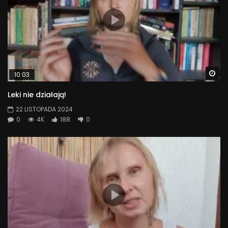
Wa
10:03
Leki nie działają!
22 LISTOPADA 2024
0
4K
188
0