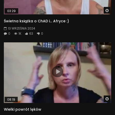
Wa
03:29
Świetna książka o ChAD i… Afryce :)
13 WRZEŚNIA 2024
0
1K
63
0
Wa
08:19
Wielki powrót lęków