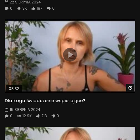
22 SIERPNIA 2024
0
3K
187
0
Wa
08:32
Dla kogo świadczenie wspierające?
15 SIERPNIA 2024
0
12.9K
213
0