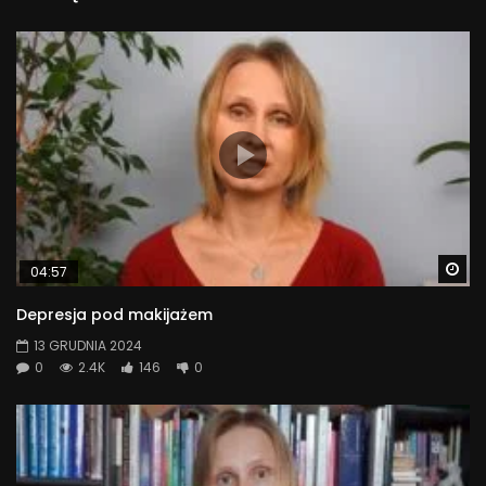
Wa
04:57
Depresja pod makijażem
13 GRUDNIA 2024
0
2.4K
146
0