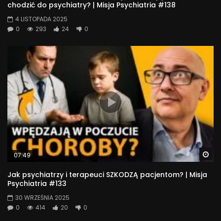
chodzić do psychiatry? | Misja Psychiatria #138
4 LISTOPADA 2025
0
293
24
0
Wa
07:49
Jak psychiatrzy i terapeuci SZKODZĄ pacjentom? | Misja
Psychiatria #133
30 WRZEŚNIA 2025
0
414
20
0