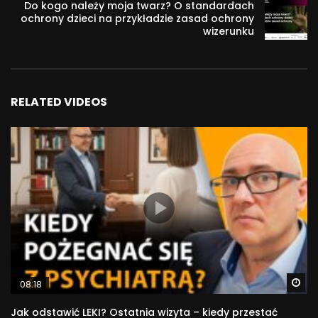
Szukasz informacji lub pomocy? Masz pytanie?
Do kogo należy moja twarz? O standardach
ochrony dzieci na przykładzie zasad ochrony
Zajrzyj tutaj:
wizerunku
www.dwubiegunova.pl
Teraz znajdziesz mnie też do mnie na Instagramie i Tik
Toku: @Dwubiegunova
RELATED VIDEOS
Jeśli chcesz mnie wesprzeć, zapraszam na Patronite’a:
patronite.pl/dwubiegunova
Możesz też zaprosić mnie na wirtualną kawkę:
suppi.pl/dwubiegunova
buycoffee.to/dwubiegunova
Będę bardzo wdzięczna.
2 400
Wa
08:18
Jak odstawić LEKI? Ostatnia wizyta – kiedy przestać