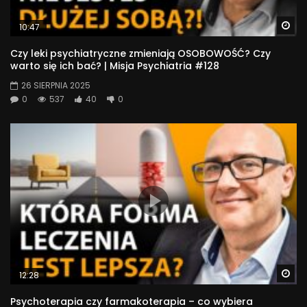
Wa
10:47
Czy leki psychiatryczne zmieniają OSOBOWOŚĆ? Czy
warto się ich bać? | Misja Psychiatria #128
26 SIERPNIA 2025
0
537
40
0
Wa
12:28
Psychoterapia czy farmakoterapia – co wybiera