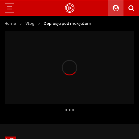
Home
VLog
Depresja pod makijażem
2 400 Views
146
0
Auto Next
0 Comments