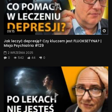
Wa
09:15
Jak leczyć depresję? Czy kluczem jest FLUOKSETYNA? |
Misja Psychiatria #129
2 WRZEŚNIA 2025
0
542
44
0