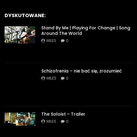
DYSKUTOWANE:
Stand By Me | Playing For Change | Song
Around The World
MILES
0
Schizofrenia – nie bać się, zrozumieć
MILES
0
The Soloist – Trailer
MILES
0