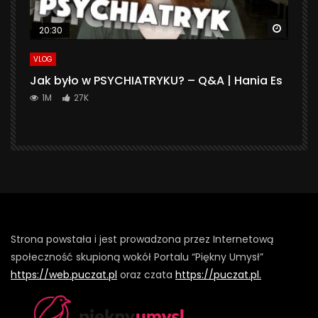
Watch 
20:30
VLOG
Jak było w PSYCHIATRYKU? – Q&A | Hania Es
1M
27K
Strona powstała i jest prowadzona przez Internetową
społeczność skupioną wokół Portalu “Piękny Umysł”
https://web.puczat.pl
oraz czata
https://puczat.pl.