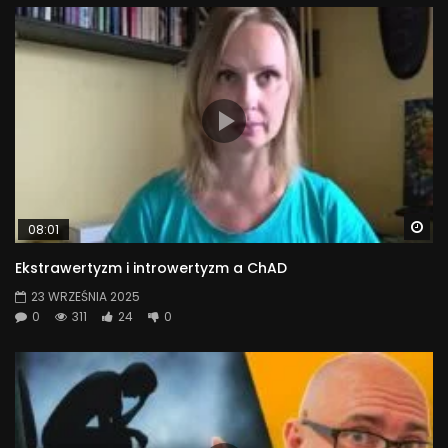
Wa
08:01
Ekstrawertyzm i introwertyzm a ChAD
23 WRZEŚNIA 2025
0
311
24
0