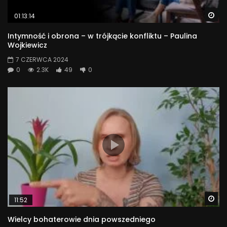
Wa
01:13:14
Intymność i obrona – w trójkącie konfliktu – Paulina
Wojkiewicz
7 CZERWCA 2024
0
2.3K
49
0
Wa
11:52
Wielcy bohaterowie dnia powszedniego