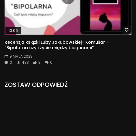
Wa
10:06
Recenzja książki Luizy Jakubowskiej- Komušar –
“Bipolarna czyli życie między biegunami”
9 MAJA 2023
0
483
8
0
ZOSTAW ODPOWIEDŹ