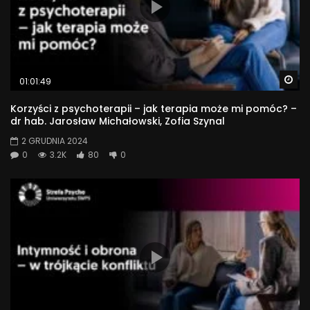
Wa
01:01:49
Korzyści z psychoterapii – jak terapia może mi pomóc? –
dr hab. Jarosław Michałowski, Zofia Szynal
2 GRUDNIA 2024
0
3.2K
80
0