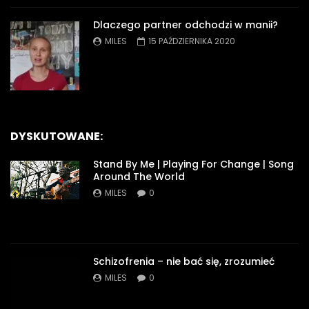
Dlaczego partner odchodzi w manii?
MILES
15 PAŹDZIERNIKA 2020
DYSKUTOWANE:
Stand By Me | Playing For Change | Song
Around The World
MILES
0
Schizofrenia – nie bać się, zrozumieć
MILES
0