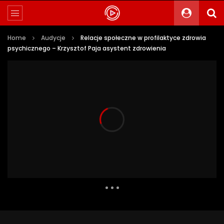
Home
Audycje
Relacje społeczne w profilaktyce zdrowia
psychicznego – Krzysztof Paja asystent zdrowienia
1 014 Views
15
0
Auto Next
0 Comments