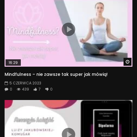
Wa
16:29
Mindfulness – nie zawsze tak super jak mówią!
5 CZERWCA 2023
0
439
7
0