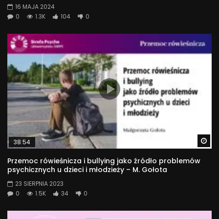
16 MAJA 2024
0
1.3K
104
0
Wa
38:54
Przemoc rówieśnicza i bullying jako źródło problemów
psychicznych u dzieci i młodzieży – M. Gołota
23 SIERPNIA 2023
0
1.5K
34
0