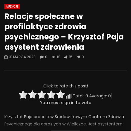
AUDYCJE
Watch Later
01:01:49
01:13:14
Relacje społeczne w
Korzyści z psychoterapii – jak
Intymność i obrona – 
profilaktyce zdrowia
terapia może mi pomóc? – dr hab.
konfliktu – Paulina W
Jarosław Michałowski, Zofia Szynal
psychicznego – Krzysztof Paja
7 CZERWCA 2024
2 GRUDNIA 2024
0
2.3K
49
asystent zdrowienia
0
3.2K
80
0
31 MARCA 2020
0
1K
15
0
Click to rate this post!
[Total:
0
Average:
0
]
You must sign in to vote
Krzysztof Paja pracuje w Środowiskowym Centrum Zdrowia
Psychicznego dla dorosłych w Wieliczce. Jest asystentem