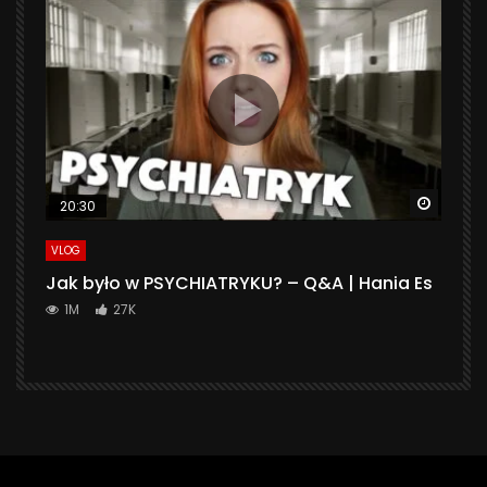
Watch 
20:30
VLOG
Jak było w PSYCHIATRYKU? – Q&A | Hania Es
1M
27K