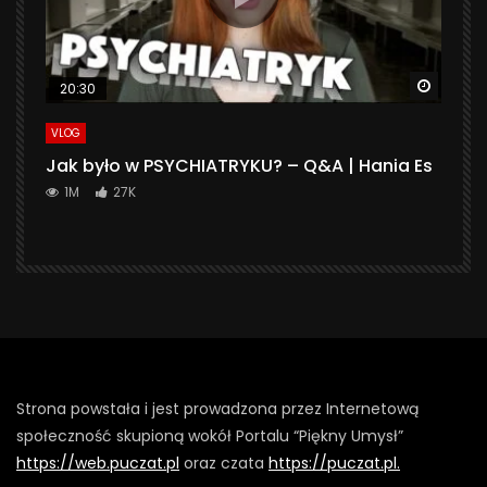
Watch 
20:30
VLOG
Jak było w PSYCHIATRYKU? – Q&A | Hania Es
1M
27K
Strona powstała i jest prowadzona przez Internetową
społeczność skupioną wokół Portalu “Piękny Umysł”
https://web.puczat.pl
oraz czata
https://puczat.pl.