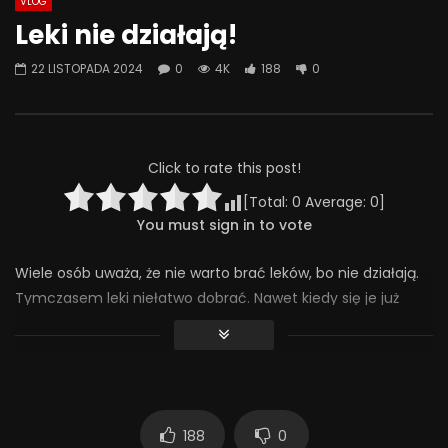
VLOG
Watch Later
08:18
07:49
Leki nie działają!
Jak odstawić LEKI? Ostatnia wizyta
Jak psychiatrzy i ter
22 LISTOPADA 2024
0
4K
188
0
– kiedy przestać chodzić do
SZKODZĄ pacjentom? 
psychiatry? | Misja Psychiatria
Psychiatria #133
#138
30 WRZEŚNIA 2025
4 LISTOPADA 2025
0
413
20
0
293
24
0
Click to rate this post!
[Total:
0
Average:
0
]
You must sign in to vote
Wiele osób uważa, że nie warto brać leków, bo nie działają.
Tymczasem leki niełatwo dobrać. Nawet kiedy się je już
dobierze, nie muszą redukować objawów do zera. Ale i tak
znacznie poprawiają jakość życia. Jednak czy to jest nam
dane na stałe?
————————————————–
188
0