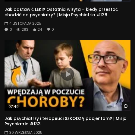
Jak odstawić LEKI? Ostatnia wizyta – kiedy przestać
chodzić do psychiatry? | Misja Psychiatria #138
4 LISTOPADA 2025
0
293
24
0
Wa
07:49
Jak psychiatrzy i terapeuci SZKODZĄ pacjentom? | Misja
Psychiatria #133
30 WRZEŚNIA 2025