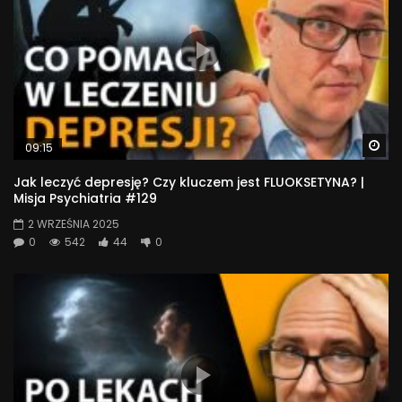
Wa
09:15
Jak leczyć depresję? Czy kluczem jest FLUOKSETYNA? |
Misja Psychiatria #129
2 WRZEŚNIA 2025
0
542
44
0