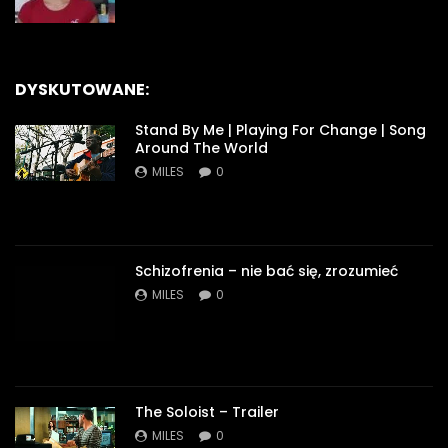
DYSKUTOWANE:
Stand By Me | Playing For Change | Song
Around The World
MILES
0
Schizofrenia – nie bać się, zrozumieć
MILES
0
The Soloist – Trailer
MILES
0