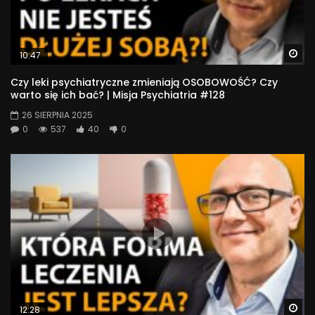
Wa
10:47
Czy leki psychiatryczne zmieniają OSOBOWOŚĆ? Czy
warto się ich bać? | Misja Psychiatria #128
26 SIERPNIA 2025
0
537
40
0
Wa
12:28