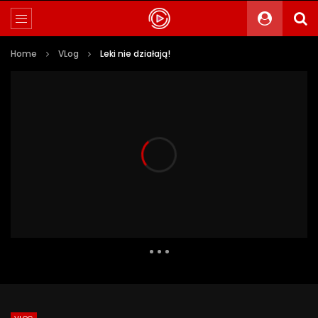
Home
VLog
Leki nie działają!
3 981 Views
188
0
Auto Next
0 Comments