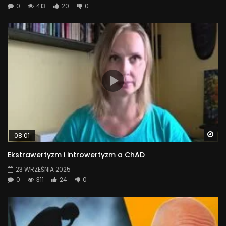
0
413
20
0
Wa
08:01
Ekstrawertyzm i introwertyzm a ChAD
23 WRZEŚNIA 2025
0
311
24
0