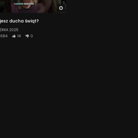
Watch Later
jesz ducha świąt?
DNIA 2025
684
14
0