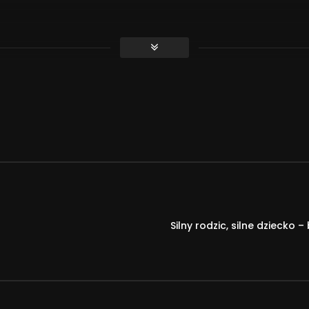
czego po nim oczekiwać? Co zrobić, gdy terapeuta nie spełnia 
i dr Aleksandra Dopierała w podcaście Strefy Psyche USWPS.
 #StrefaPsycheUSWPS #UniwersyteteSWPS
Silny rodzic, silne dziecko