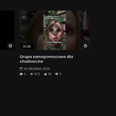
Watch Later
Watch Later
01:35
Grupa samopomocowa dla
chadowców
19 GRUDNIA 2025
0
672
18
0