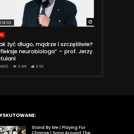
ter
Watch Later
1:14:03
06:20
OG
VLOG
ak żyć długo, mądrze i szczęśliwie?
CZY MASZ 
fleksje neurobiologa” – prof. Jerzy
774K
31.
tulani
MILES
0.9M
8.6K
YSKUTOWANE:
Stand By Me | Playing For
Change | Song Around The