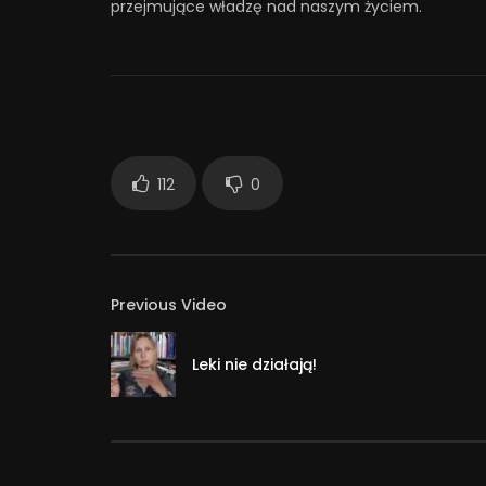
przejmujące władzę nad naszym życiem.
Jak przygotować się do pierwszego spotkania i 
pytania szukały psycholożki: dr Katarzyna Sanna 
Posłuchaj całości: https://bit.ly/3CbO365
112
0
#Podcast #ZdrowiePsychiczne #Psychoterapia
2 871
Previous Video
Leki nie działają!