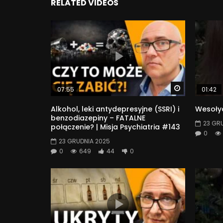
RELATED VIDEOS
Watch Later
07:55
01:42
Alkohol, leki antydepresyjne (SSRI) i
Wesołyc
benzodiazepiny – FATALNE
23 GR
połączenie? | Misja Psychiatria #143
0
23 GRUDNIA 2025
0
649
44
0