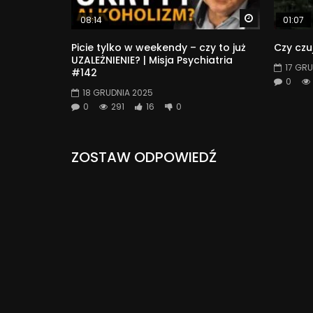
Watch Later
08:14
01:07
Picie tylko w weekendy – czy to już
Czy czu
UZALEŻNIENIE? | Misja Psychiatria
17 GRU
#142
0
18 GRUDNIA 2025
0
291
16
0
ZOSTAW ODPOWIEDŹ