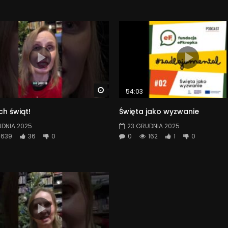
Watch Later
54:03
h świąt!
Święta jako wyzwanie
UDNIA 2025
23 GRUDNIA 2025
639
36
0
0
162
1
0