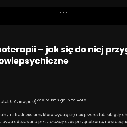
Dislike
Watch Later
Share
Report
Repea
Watch Later
54:03
oterapii – jak się do niej pr
świąt!
Święta jako wyzwanie
owiepsychiczne
NIA 2025
23 GRUDNIA 2025
39
36
0
0
162
1
0
You must sign in to vote
Total:
0
Average:
0
]
nymi trudnościami, które wydają się nas przerastać lub gdy ch
ywa odczuwane przez dłuższy czas przygnębienie, nawracający