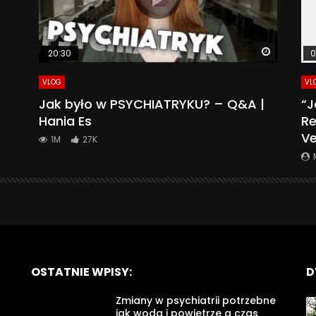
Watch La
20:30
0
VLOG
VL
Jak było w PSYCHIATRYKU? – Q&A |
“J
Hania Es
Re
Ve
1M
27K
OSTATNIE WPISY:
D
Zmiany w psychiatrii potrzebne
jak woda i powietrze a czas