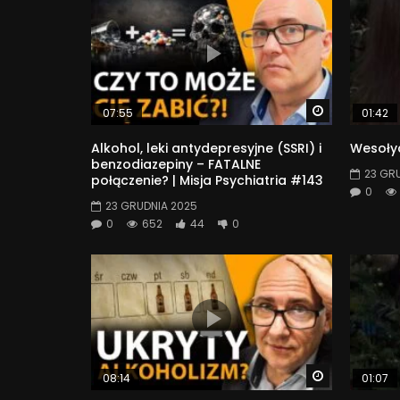
Watch Later
07:55
01:42
Alkohol, leki antydepresyjne (SSRI) i
Wesołyc
benzodiazepiny – FATALNE
23 GR
połączenie? | Misja Psychiatria #143
0
23 GRUDNIA 2025
0
652
44
0
Watch Later
08:14
01:07