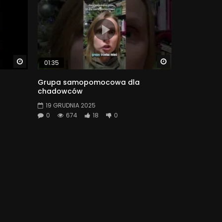
Watch Later
Watch Later
01:35
Grupa samopomocowa dla
chadowców
19 GRUDNIA 2025
0
674
18
0