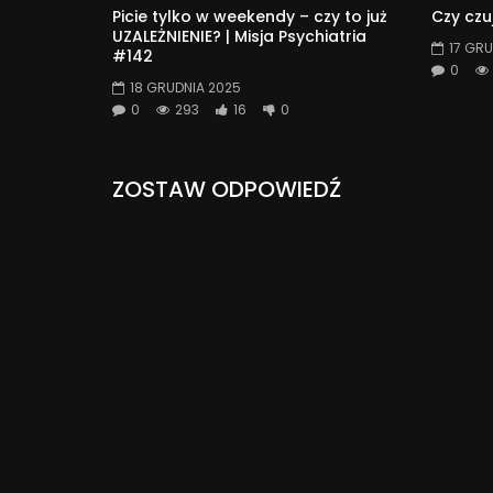
Picie tylko w weekendy – czy to już
Czy czu
UZALEŻNIENIE? | Misja Psychiatria
17 GRU
#142
0
18 GRUDNIA 2025
0
293
16
0
ZOSTAW ODPOWIEDŹ