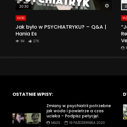
Watch La
20:30
0
VLOG
VL
Jak było w PSYCHIATRYKU? – Q&A |
“J
Hania Es
Re
Ve
1M
27K
OSTATNIE WPISY:
D
Zmiany w psychiatrii potrzebne
jak woda i powietrze a czas
ucieka – Podpisz petycję!.
MILES
19 PAŹDZIERNIKA 2020