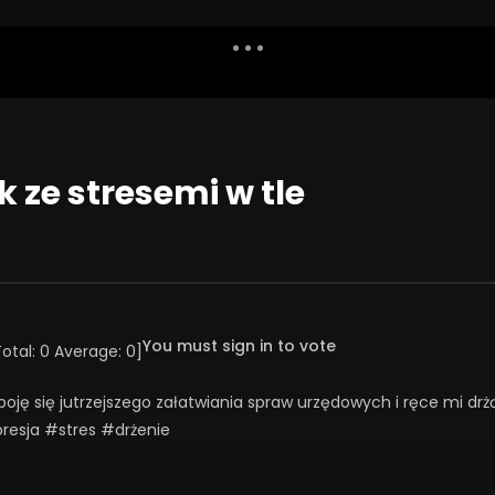
Dislike
Watch Later
Share
Report
Repea
Watch Later
54:03
 ze stresemi w tle
świąt!
Święta jako wyzwanie
NIA 2025
23 GRUDNIA 2025
41
36
0
0
164
1
0
You must sign in to vote
Total:
0
Average:
0
]
boję się jutrzejszego załatwiania spraw urzędowych i ręce mi dr
sja #stres #drżenie