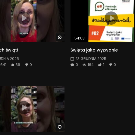
Watch Later
54:03
h świąt!
Święta jako wyzwanie
UDNIA 2025
23 GRUDNIA 2025
641
36
0
0
164
1
0
Watch Later