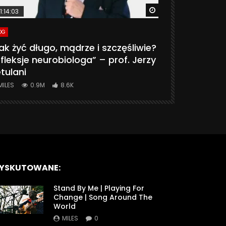
ter
Watch Later
1:14:03
06:20
OG
VLOG
ak żyć długo, mądrze i szczęśliwie?
CZY MASZ 
fleksje neurobiologa” – prof. Jerzy
774K
31.
tulani
MILES
0.9M
8.6K
YSKUTOWANE:
Stand By Me | Playing For
Change | Song Around The
World
MILES
0