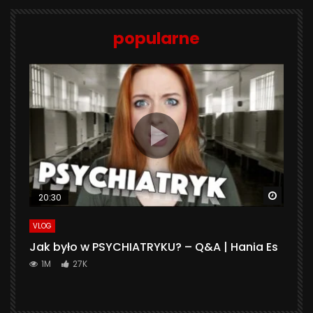
popularne
Watch 
20:30
VLOG
Jak było w PSYCHIATRYKU? – Q&A | Hania Es
1M
27K