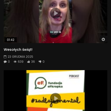
Wa
01:42
Wesołych świąt!
23 GRUDNIA 2025
0
639
36
0