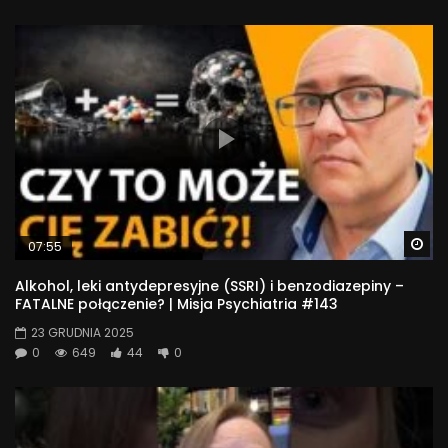
Wa
07:55
Alkohol, leki antydepresyjne (SSRI) i benzodiazepiny –
FATALNE połączenie? | Misja Psychiatria #143
23 GRUDNIA 2025
0
649
44
0