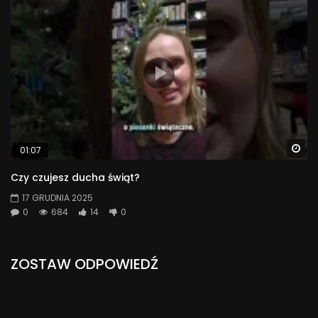
Wa
01:07
Czy czujesz ducha świąt?
17 GRUDNIA 2025
0
684
14
0
ZOSTAW ODPOWIEDŹ