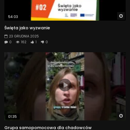
Wa
54:03
Święta jako wyzwanie
23 GRUDNIA 2025
0
162
1
0
Wa
01:35
Grupa samopomocowa dla chadowców