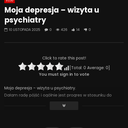
VLOG
Watch Later
07:55
01:42
Moja depresja – wizyta u
Alkohol, leki antydepresyjne (SSRI)
Wesołych świąt!
psychiatry
i benzodiazepiny – FATALNE
23 GRUDNIA 2025
połączenie? | Misja Psychiatria
0
639
36
10 LISTOPADA 2025
0
426
14
0
#143
23 GRUDNIA 2025
0
649
44
0
Click to rate this post!
[Total:
0
Average:
0
]
You must sign in to vote
Moja depresja – wizyta u psychiatry.
Dałam radę pójść i ogólnie jest progres w stosunku do
niedawnej sytuacji.
#chorobaafektywnadwubiegunowa #chad #depresja
#krokpokroku
426