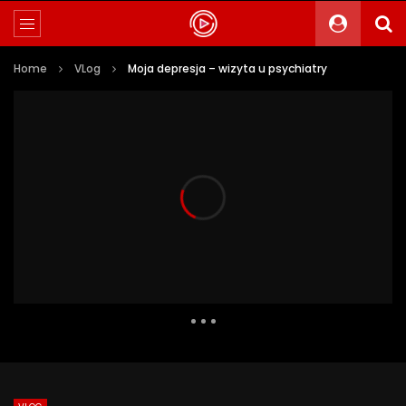
Home
VLog
Moja depresja – wizyta u psychiatry
426 Views
14
0
Auto Next
0 Comments