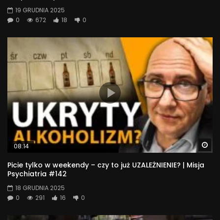
19 GRUDNIA 2025
0
672
18
0
Wa
08:14
Picie tylko w weekendy – czy to już UZALEŻNIENIE? | Misja
Psychiatria #142
18 GRUDNIA 2025
0
291
16
0