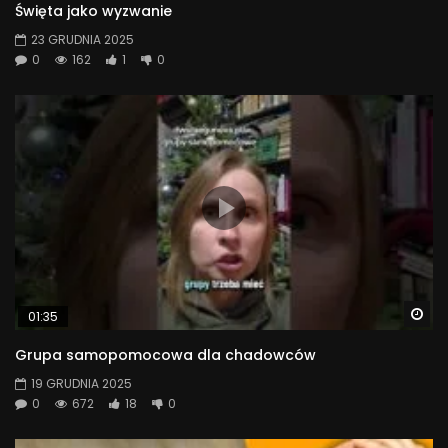
Święta jako wyzwanie
23 GRUDNIA 2025
0
162
1
0
Wa
01:35
Grupa samopomocowa dla chadowców
19 GRUDNIA 2025
0
672
18
0