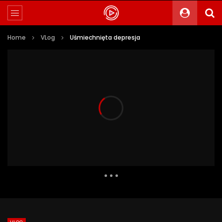
Home
VLog
Uśmiechnięta depresja
1 559 Views
75
0
Auto Next
0 Comments