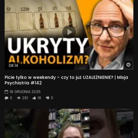
Wa
08:14
Picie tylko w weekendy – czy to już UZALEŻNIENIE? | Misja
Psychiatria #142
18 GRUDNIA 2025
0
291
16
0