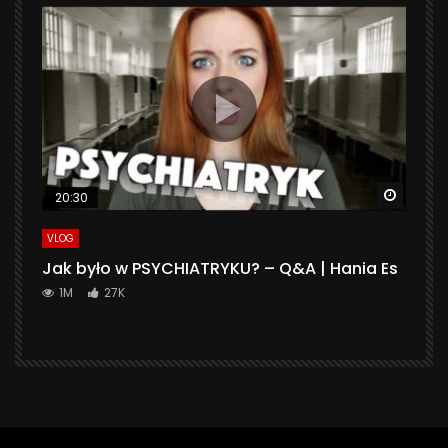
Watch 
20:30
VLOG
Jak było w PSYCHIATRYKU? – Q&A | Hania Es
1M
27K