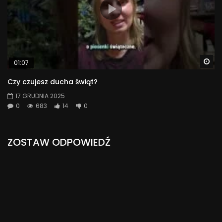
Wa
01:07
Czy czujesz ducha świąt?
17 GRUDNIA 2025
0
683
14
0
ZOSTAW ODPOWIEDŹ