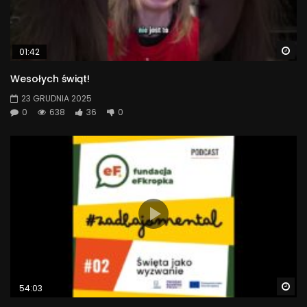
Wa
01:42
Wesołych świąt!
23 GRUDNIA 2025
0
638
36
0
Wa
54:03