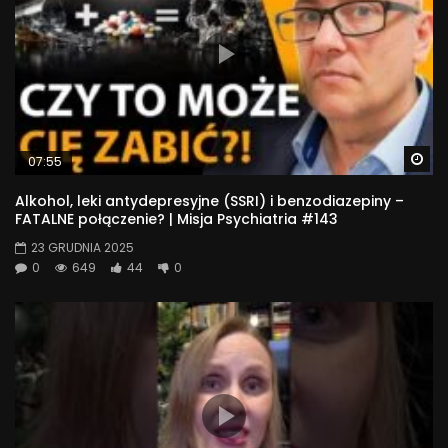
Wa
07:55
Alkohol, leki antydepresyjne (SSRI) i benzodiazepiny –
FATALNE połączenie? | Misja Psychiatria #143
23 GRUDNIA 2025
0
649
44
0