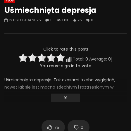
VLOG
Watch Later
07:55
01:42
Uśmiechnięta depresja
Alkohol, leki antydepresyjne (SSRI)
Wesołych świąt!
12 LISTOPADA 2025
0
1.6K
75
0
i benzodiazepiny – FATALNE
23 GRUDNIA 2025
połączenie? | Misja Psychiatria
0
638
36
#143
23 GRUDNIA 2025
0
649
44
0
Click to rate this post!
[Total:
0
Average:
0
]
You must sign in to vote
Uśmiechnięta depresja. Tak czasami trzeba wyglądać,
nawet jak się jest mocno zdechłym i roztrzęsionym w
środku.
#chorobaafektywnadwubiegunowa #chad #depresja
#stres #uśmiechniętadepresja
1 559
75
0