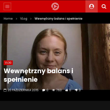
Home
VLog
Wewnętrzny balans i spełnienie
VLOG
Wewnętrzny balans i
spełnienie
20 PAŹDZIERNIKA 2015
0
763
0
0