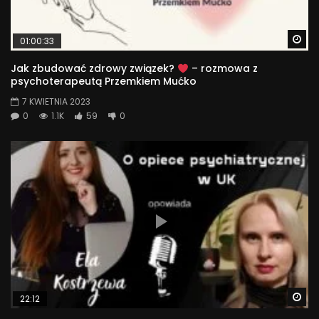
Wa
01:00:33
Jak zbudować zdrowy związek?
– rozmowa z
psychoterapeutą Przemkiem Mućko
7 KWIETNIA 2023
0
1.1K
59
0
Wa
22:12