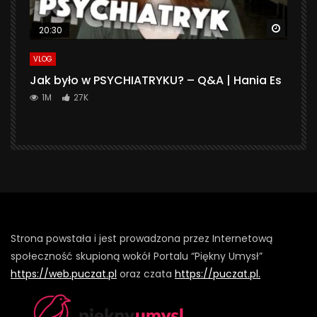
Watch 
20:30
VLOG
Jak było w PSYCHIATRYKU? – Q&A | Hania Es
1M
27K
Strona powstała i jest prowadzona przez Internetową
społeczność skupioną wokół Portalu “Piękny Umysł”
https://web.puczat.pl
oraz czata
https://puczat.pl.