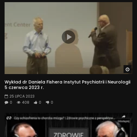
Wa
Wykład dr Daniela Fishera Instytut Psychiatrii i Neurologii
5 czerwca 2023 r.
25 LIPCA 2023
0
408
0
0