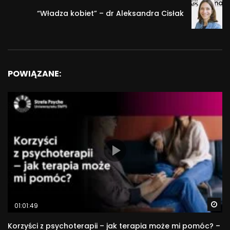
“Władza kobiet” – dr Aleksandra Cisłak
POWIĄZANE:
Wa
01:01:49
Korzyści z psychoterapii – jak terapia może mi pomóc? –