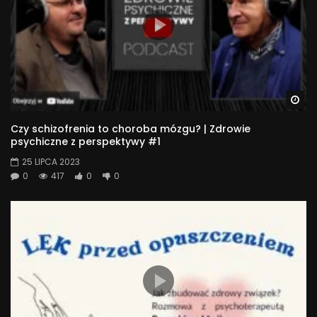
Wa
Czy schizofrenia to choroba mózgu? | Zdrowie
psychiczne z perspektywy #1
25 LIPCA 2023
0
417
0
0