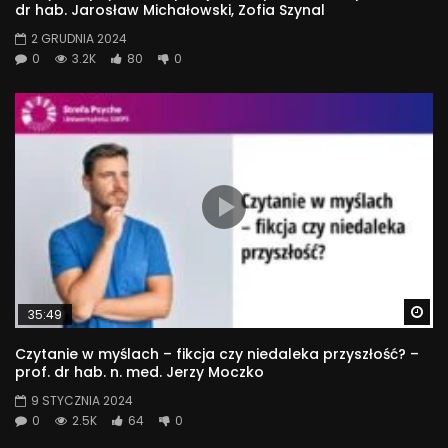
dr hab. Jarosław Michałowski, Zofia Szynal
2 GRUDNIA 2024
0
3.2K
80
0
Wa
35:49
Czytanie w myślach – fikcja czy niedaleka przyszłość? –
prof. dr hab. n. med. Jerzy Moczko
9 STYCZNIA 2024
0
2.5K
64
0