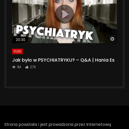
Watch 
20:30
VLOG
Jak było w PSYCHIATRYKU? – Q&A | Hania Es
1M
27K
Strona powstała i jest prowadzona przez Internetową