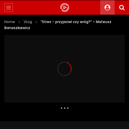
Home
VLog
“Stres – przyjaciel czy wróg?” – Mateusz
Banaszkiewicz
22 118 Views
284
14
Auto Next
0 Comments