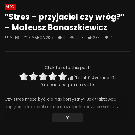
VLOG
Watch Later
49:53
44:28
“Stres – przyjaciel czy wróg?”
Znaczenie obecności i
Co możemy zrobić, że
– Mateusz Banaszkiewicz
zaangażowania ojca w rozwój
była miejscem bezpi
psychoseksualny dorastającego
rozmowa o przemocy 
MILES
3 MARCA 2017
0
22.1K
284
14
dziecka
4 CZERWCA 2025
27 CZERWCA 2025
0
313
4
0
0
241
7
0
Click to rate this post!
[Total:
0
Average:
0
]
You must sign in to vote
Czy stres może być dla nas korzystny? Jak traktować
napięcie jako zasób oraz jak czerpać poczucie sensu z
trudnych okoliczności? Uczestnicy wykładu poznali wyniki
badań naukowych wskazujących na to, że stres potrafi
sprzyjać dobrostanowi. Przyjrzeliśmy się temu, dlaczego