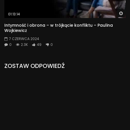
Wa
01:13:14
Intymność i obrona – w trójkącie konfliktu – Paulina
Wojkiewicz
7 CZERWCA 2024
0
2.3K
49
0
ZOSTAW ODPOWIEDŹ