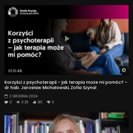
Wa
01:01:49
Korzyści z psychoterapii – jak terapia może mi pomóc? –
dr hab. Jarosław Michałowski, Zofia Szynal
2 GRUDNIA 2024
0
3.2K
80
0