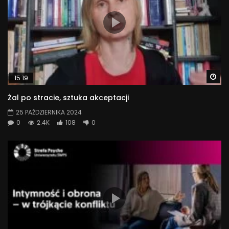
Wa
15:19
Żal po stracie, sztuka akceptacji
25 PAŹDZIERNIKA 2024
0
2.4K
108
0