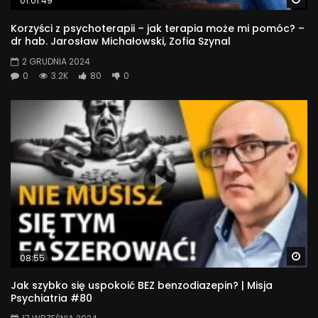
01:01:49
projekcie: http://www.swps.pl/strefa-psyche
Korzyści z psychoterapii – jak terapia może mi pomóc? –
22 909
dr hab. Jarosław Michałowski, Zofia Szynal
2 GRUDNIA 2024
0
3.2K
80
0
Wa
08:55
Jak szybko się uspokoić BEZ benzodiazepin? | Misja
Psychiatria #80