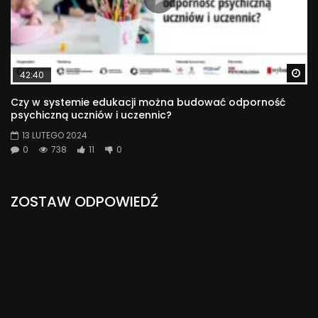
Wa
42:40
Czy w systemie edukacji można budować odporność
psychiczną uczniów i uczennic?
13 LUTEGO 2024
0
738
11
0
ZOSTAW ODPOWIEDŹ