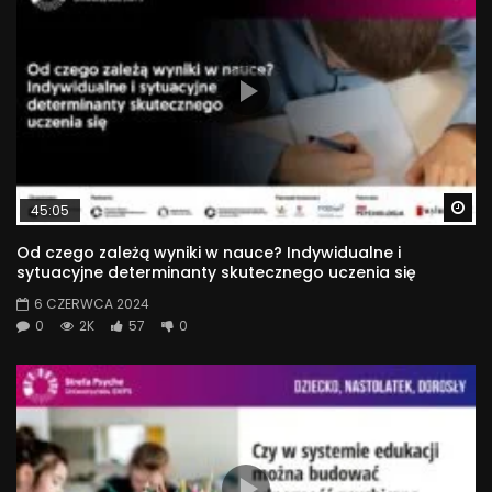
Wa
45:05
Od czego zależą wyniki w nauce? Indywidualne i
sytuacyjne determinanty skutecznego uczenia się
6 CZERWCA 2024
0
2K
57
0