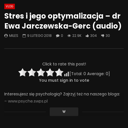
VLOG
Watch Later
01:05:28
01:01:49
Stres i jego optymalizacja – dr
Problemowe zachowania
Korzyści z psychoterap
Ewa Jarczewska-Gerc (audio)
seksualne u dzieci i młodzieży oraz
terapia może mi pom
techniki terapii
Jarosław Michałowski,
MILES
9 LUTEGO 2018
0
22.9K
304
30
9 MAJA 2025
2 GRUDNIA 2024
0
297
7
0
0
3.2K
80
Click to rate this post!
[Total:
0
Average:
0
]
You must sign in to vote
Interesujesz się psychologią? Zajrzyj też na naszego bloga:
– www.psyche.swps.pl
Treści, które udostępniamy na tym kanale możesz słuchać
również w formie podcastów na: