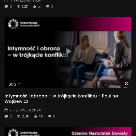
17 WRZEŚNIA 2024
0
1.2K
51
0
Wa
01:13:14
Intymność i obrona – w trójkącie konfliktu – Paulina
Wojkiewicz
7 CZERWCA 2024
0
2.3K
49
0