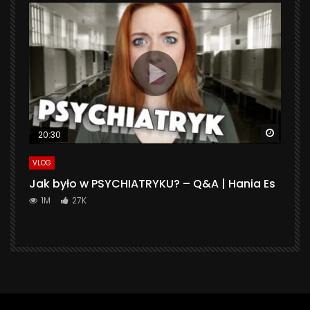
Watch 
20:30
VLOG
Jak było w PSYCHIATRYKU? – Q&A | Hania Es
1M
27K