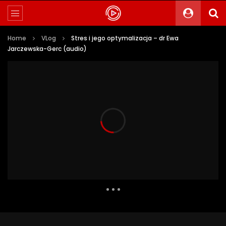
Home
VLog
Stres i jego optymalizacja – dr Ewa
Jarczewska-Gerc (audio)
22 909 Views
304
30
Auto Next
0 Comments