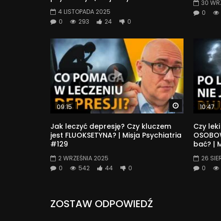
30 WR
4 LISTOPADA 2025
0
0
293
24
0
Watch Later
09:15
10:47
Jak leczyć depresję? Czy kluczem
Czy lek
jest FLUOKSETYNA? | Misja Psychiatria
OSOBOW
#129
bać? | 
2 WRZEŚNIA 2025
26 SIE
0
542
44
0
0
ZOSTAW ODPOWIEDŹ