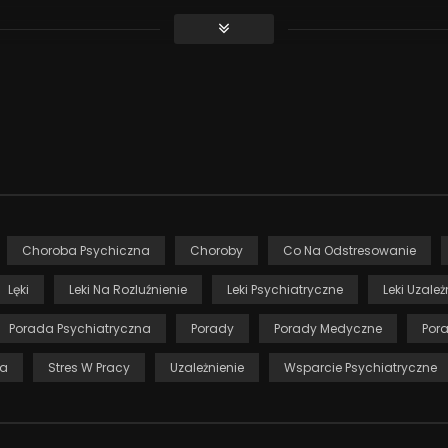
?
Choroba Psychiczna
Choroby
Co Na Odstresowanie
b dzieci?
Lęki
Leki Na Rozluźnienie
Leki Psychiatryczne
Leki Uzale
 uzależnienie
Porada Psychiatryczna
Porady
Porady Medyczne
Por
ia
Stres W Pracy
Uzależnienie
Wsparcie Psychiatryczne