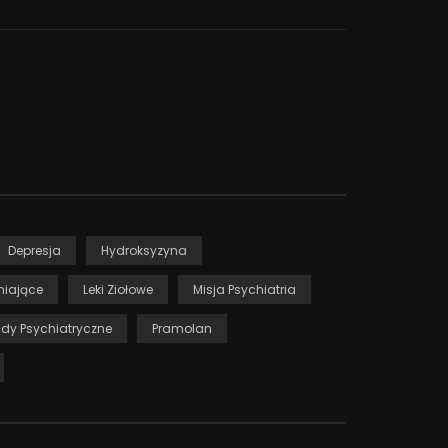
Depresja
Hydroksyzyna
żniające
Leki Ziołowe
Misja Psychiatria
ady Psychiatryczne
Pramolan