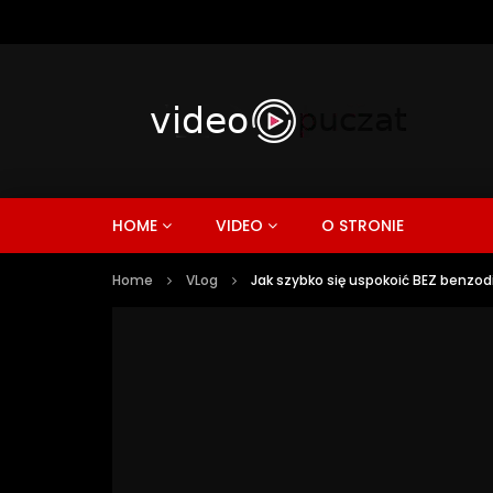
HOME
VIDEO
O STRONIE
Home
VLog
Jak szybko się uspokoić BEZ benzodi