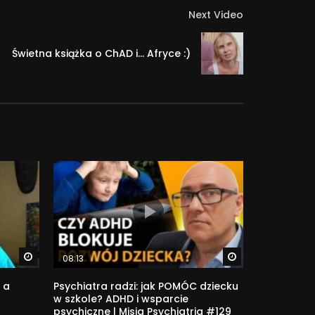
Next Video
Świetna książka o ChAD i… Afryce :)
Watch Later
Watch Later
08:13
 a
Psychiatra radzi: jak POMÓC dziecku
w szkole? ADHD i wsparcie
psychiczne | Misja Psychiatria #129