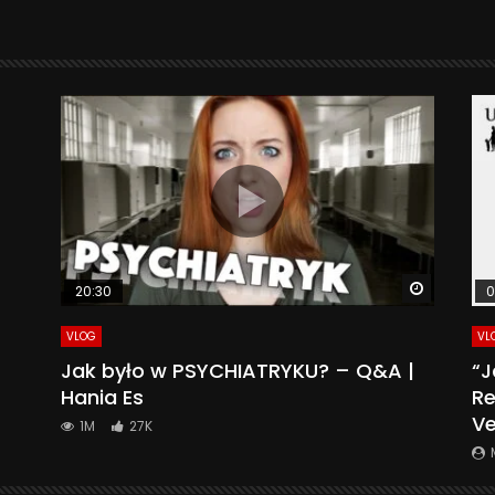
Watch La
20:30
0
VLOG
VL
Jak było w PSYCHIATRYKU? – Q&A |
“J
Hania Es
Re
Ve
1M
27K