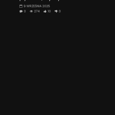
9 WRZEŚNIA 2025
0
274
10
0