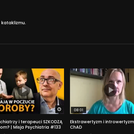
kataklizmu.
Watch Later
08:01
chiatrzy i terapeuci SZKODZĄ
Ekstrawertyzm i introwertyzm
om? | Misja Psychiatria #133
ChAD