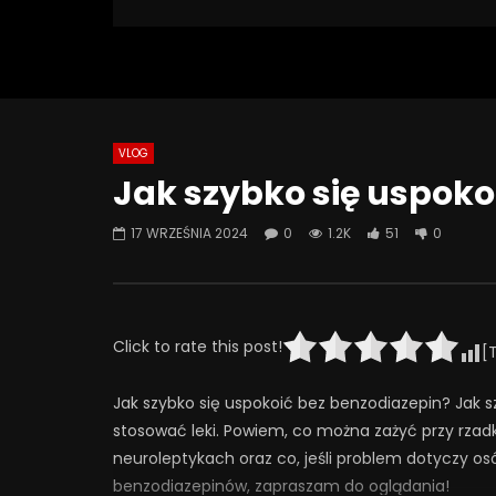
1 227 Views
Turn Off Light
Like
51
0
VLOG
Watch Later
08:18
07:49
Jak szybko się uspoko
Jak odstawić LEKI? Ostatnia wizyta
Jak psych
– kiedy przestać chodzić do
SZKODZĄ 
17 WRZEŚNIA 2024
0
1.2K
51
0
psychiatry? | Misja Psychiatria
Psychiatr
#138
30 WRZE
4 LISTOPADA 2025
0
4
0
293
24
0
Click to rate this post!
[
Jak szybko się uspokoić bez benzodiazepin? Jak 
stosować leki. Powiem, co można zażyć przy rzadk
neuroleptykach oraz co, jeśli problem dotyczy os
benzodiazepinów, zapraszam do oglądania!