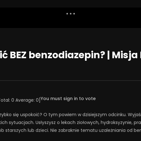
Dislike
Watch Later
Share
Report
Repea
Watch Later
08:01
ić BEZ benzodiazepin? | Misja
iatrzy i terapeuci
Ekstrawertyzm i introwertyzm a
pacjentom? | Misja
ChAD
ia #133
23 WRZEŚNIA 2025
ŚNIA 2025
0
311
24
0
14
20
0
You must sign in to vote
Total:
0
Average:
0
]
szybko się uspokoić? O tym powiem w dzisiejszym odcinku. Wyjaśn
ich sytuacjach. Usłyszysz o lekach ziołowych, hydroksyzynie, pr
ób starszych lub dzieci. Nie zabraknie tematu uzależniania od be