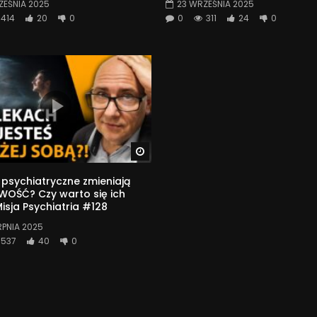
ZEŚNIA 2025
23 WRZEŚNIA 2025
414
20
0
0
311
24
0
Watch Later
i psychiatryczne zmieniają
OŚĆ? Czy warto się ich
Misja Psychiatria #128
RPNIA 2025
537
40
0