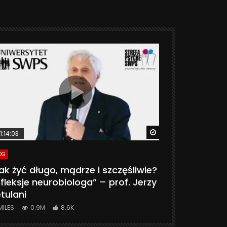
ter
Watch Later
1:14:03
06:20
OG
VLOG
ak żyć długo, mądrze i szczęśliwie?
CZY MASZ 
fleksje neurobiologa” – prof. Jerzy
774K
31.
tulani
MILES
0.9M
8.6K