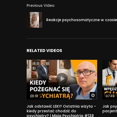
Previous Video
Reakcje psychosomatyczne w czasie 
RELATED VIDEOS
Watch Later
08:18
07:49
Jak odstawić LEKI? Ostatnia wizyta –
Jak psy
kiedy przestać chodzić do
pacjent
psychiatry? | Misja Psychiatria #138