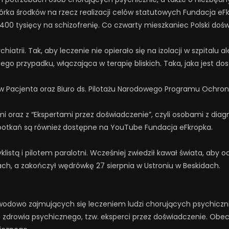
iórka środków na rzecz realizacji celów statutowych Fundacja eF
400 tysięcy na schizofrenię. Co czwarty mieszkaniec Polski doś
trii. Tak, aby leczenie nie opierało się na izolacji w szpitalu al
ego przypadku, włączająca w terapię bliskich. Taka, jaka jest d
w Pacjenta oraz Biuro ds. Pilotażu Narodowego Programu Ochron
ami oraz z “Ekspertami przez doświadczenie”, czyli osobami z dia
spotkań są również dostępne na YouTube Fundacja eFkropka.
stą i pilotem paralotni. Wcześniej zwiedził kawał świata, aby o
ach, a zakończył wędrówkę 27 sierpnia w Ustroniu w Beskidach.
wodowo zajmujących się leczeniem ludzi chorujących psychicznie 
 zdrowia psychicznego, tzw. eksperci przez doświadczenie. Obecni