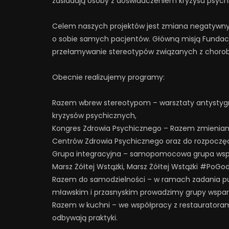
zasiadają osoby z doświadczeniem kryzysu psych
Celem naszych projektów jest zmiana negatywny
o sobie samych pacjentów. Główną misją Fundacji 
przełamywanie stereotypów związanych z choro
Obecnie realizujemy programy:
Razem wbrew stereotypom – warsztaty antystygm
kryzysów psychicznych,
Kongres Zdrowia Psychicznego – Razem zmieniamy 
Centrów Zdrowia Psychicznego oraz do rozpoczęcia
Grupa integracyjna – samopomocowa grupa wspa
Marsz Żółtej Wstążki, Marsz Żółtej Wstążki #PoGo
Razem do samodzielności – w ramach zadania pub
mławskim i przasnyskim prowadzimy grupy wsparc
Razem w kuchni – we współpracy z restauratoram
odbywają praktyki.