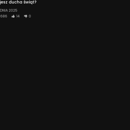
jesz ducha świąt?
DNIA 2025
686
14
0