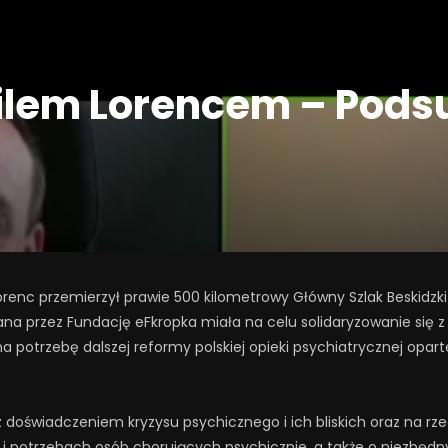
ilem Lorencem – Pods
 Lorenc przemierzył prawie 500 kilometrowy Główny Szlak Beskidzk
ana przez Fundację eFkropka miała na celu solidaryzowanie się
a potrzebę dalszej reformy polskiej opieki psychiatrycznej oparte
z doświadczeniem kryzysu psychicznego i ich bliskich oraz na rzec
i potrzebach osób chorujących psychicznie, a także o niezbę