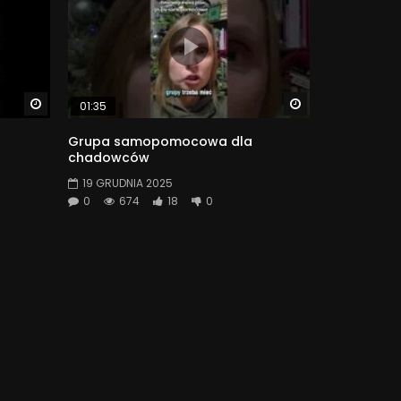
Watch Later
Watch Later
01:35
Grupa samopomocowa dla
chadowców
19 GRUDNIA 2025
0
674
18
0