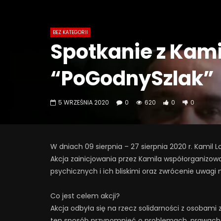
BEZ KATEGORII
Spotkanie z Kam
“PoGodnySzlak”
5 WRZEŚNIA 2020
0
620
0
0
W dniach 09 sierpnia – 27 sierpnia 2020 r. Kamil
Akcja zainicjowania przez Kamila współorganizow
psychicznych i ich bliskimi oraz zwrócenie uwagi n
Co jest celem akcji?
Akcja odbyła się na rzecz solidarności z osobami 
ten sposób przypomnieć o problemach, prawach 