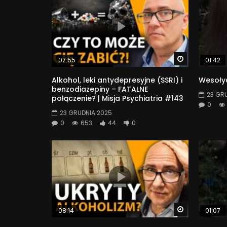
Watch Later
07:55
01:42
Alkohol, leki antydepresyjne (SSRI) i
Wesołyc
benzodiazepiny – FATALNE
23 GR
połączenie? | Misja Psychiatria #143
0
23 GRUDNIA 2025
0
653
44
0
Watch Later
08:14
01:07