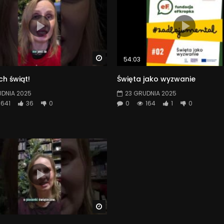
Watch Later
54:03
h świąt!
Święta jako wyzwanie
UDNIA 2025
23 GRUDNIA 2025
641
36
0
0
164
1
0
Watch Later