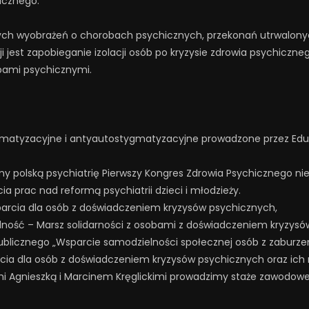
icznego.
ch wyobrażeń o chorobach psychicznych, przekonań utrwalonyc
jest zapobieganie izolacji osób po kryzysie zdrowia psychicznego
bami psychicznymi.
atyzacyjne i antyautostygmatyzacyjne prowadzone przez Eduka
polską psychiatrię Pierwszy Kongres Zdrowia Psychicznego niew
 prac nad reformą psychiatrii dzieci i młodzieży.
rcia dla osób z doświadczeniem kryzysów psychicznych,
dność – Marsz solidarności z osobami z doświadczeniem kryzysów
licznego „Wsparcie samodzielności społecznej osób z zaburzen
ia dla osób z doświadczeniem kryzysów psychicznych oraz ich r
i Agnieszką i Marcinem Kręglickimi prowadzimy staże zawodowe.