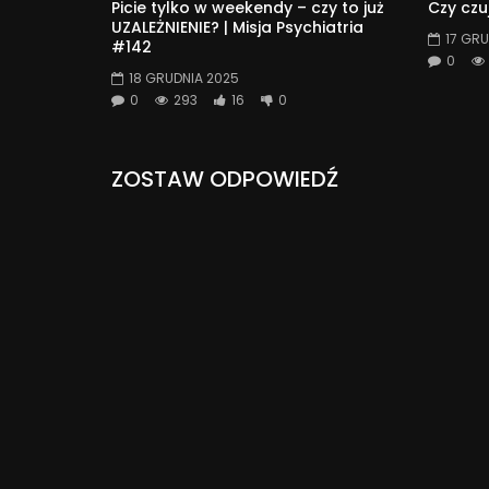
Picie tylko w weekendy – czy to już
Czy czu
UZALEŻNIENIE? | Misja Psychiatria
17 GRU
#142
0
18 GRUDNIA 2025
0
293
16
0
ZOSTAW ODPOWIEDŹ