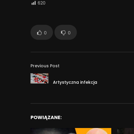
620
0
0
Previous Post
Artystyczna infekcja
POWIĄZANE: