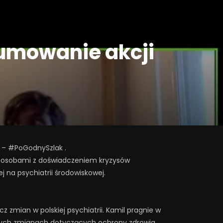
umowanie akcji
i – #PoGodnySzlak .
 z osobami z doświadczeniem kryzysów
j na psychiatrii środowiskowej.
z zmian w polskiej psychiatrii. Kamil pragnie w
dnych zmianach dotyczących ochrony zdrowia