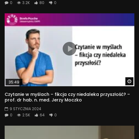
0
3.2K
80
0
Wa
35:49
Czytanie w myślach – fikcja czy niedaleka przyszłość? –
prof. dr hab. n. med. Jerzy Moczko
9 STYCZNIA 2024
0
2.5K
64
0