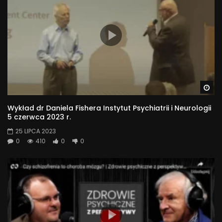
Wa
Wykład dr Daniela Fishera Instytut Psychiatrii i Neurologii
5 czerwca 2023 r.
25 LIPCA 2023
0
410
0
0