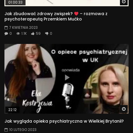
Wa
01:00:33
Jak zbudować zdrowy związek?
– rozmowa z
psychoterapeutą Przemkiem Mućko
7 KWIETNIA 2023
0
1.1K
59
0
Wa
22:12
Jak wygląda opieka psychiatryczna w Wielkiej Brytanii?
10 LUTEGO 2023