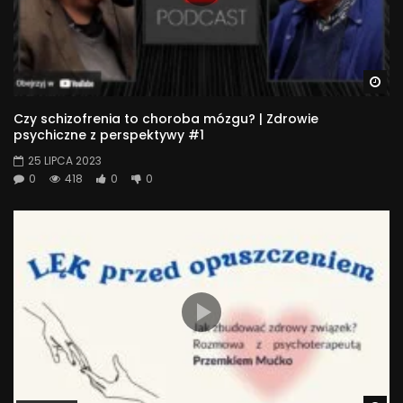
Wa
Czy schizofrenia to choroba mózgu? | Zdrowie
psychiczne z perspektywy #1
25 LIPCA 2023
0
418
0
0