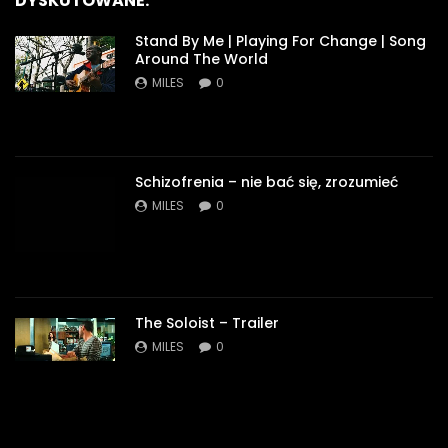
DYSKUTOWANE:
Stand By Me | Playing For Change | Song
Around The World
MILES
0
Schizofrenia – nie bać się, zrozumieć
MILES
0
The Soloist – Trailer
MILES
0