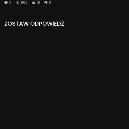
0
869
19
0
ZOSTAW ODPOWIEDŹ