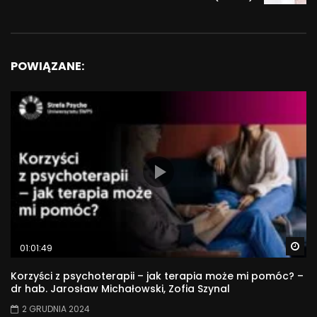
POWIĄZANE:
Wa
01:01:49
Korzyści z psychoterapii – jak terapia może mi pomóc? –
dr hab. Jarosław Michałowski, Zofia Szynal
2 GRUDNIA 2024