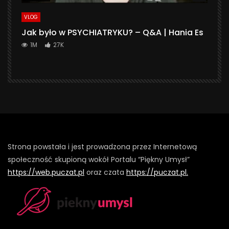
VLOG
Jak było w PSYCHIATRYKU? – Q&A | Hania Es
1M
27K
Strona powstała i jest prowadzona przez Internetową
społeczność skupioną wokół Portalu “Piękny Umysł”
https://web.puczat.pl
oraz czata
https://puczat.pl.