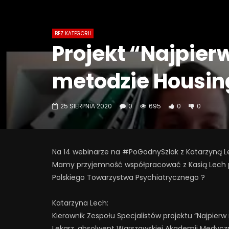
BEZ KATEGORII
Projekt “Najpier
metodzie Housing
25 SIERPNIA 2020
0
695
0
0
Na 14 webinarze na #PoGodnySzlak z Katarzyną Le
Mamy przyjemność współpracować z Kasią Lech przy
Polskiego Towarzystwa Psychiatrycznego ?
Katarzyna Lech:
Kierownik Zespołu Specjalistów projektu “Najpierw
Lekarz, absolwent Warszawskiej Akademii Medycz