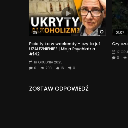
Watch Later
08:14
01:07
Picie tylko w weekendy – czy to już
Czy czu
UZALEŻNIENIE? | Misja Psychiatria
17 GRU
#142
0
18 GRUDNIA 2025
0
293
16
0
ZOSTAW ODPOWIEDŹ