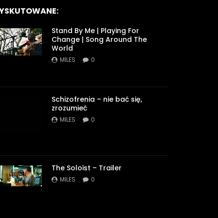
YSKUTOWANE:
Stand By Me | Playing For
Change | Song Around The
World
MILES
0
Schizofrenia – nie bać się,
zrozumieć
MILES
0
The Soloist – Trailer
MILES
0