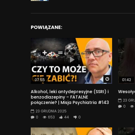
POWIĄZANE:
Watch Later
07:55
01:42
Alkohol, leki antydepresyjne (SSRI) i
Wesołyc
benzodiazepiny – FATALNE
23 GR
połączenie? | Misja Psychiatria #143
0
23 GRUDNIA 2025
0
653
44
0