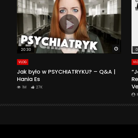
Watch La
20:30
0
VLOG
VL
Jak było w PSYCHIATRYKU? – Q&A |
“J
Hania Es
Re
Ve
1M
27K