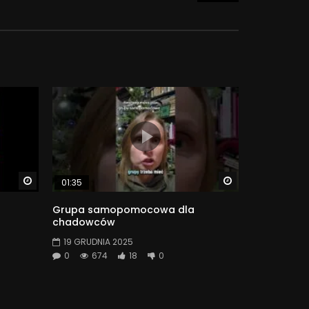
Watch Later
Watch Later
01:35
Grupa samopomocowa dla
chadowców
19 GRUDNIA 2025
0
674
18
0