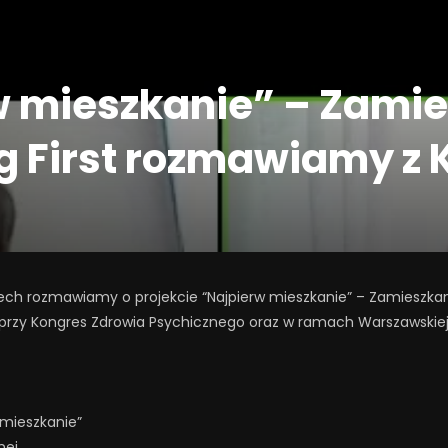
w mieszkanie” – Zamie
 First rozmawiamy z 
ch rozmawiamy o projekcie “Najpierw mieszkanie” – Zamieszkani
 Kongres Zdrowia Psychicznego oraz w ramach Warszawskiej Fili S
 mieszkanie”
nej