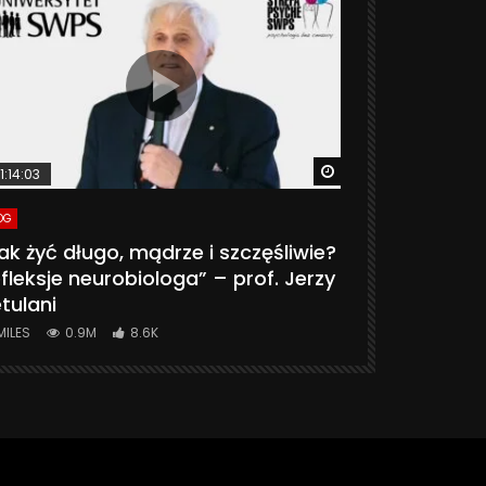
ter
Watch Later
1:14:03
06:20
OG
VLOG
ak żyć długo, mądrze i szczęśliwie?
CZY MASZ 
fleksje neurobiologa” – prof. Jerzy
774K
31.
tulani
MILES
0.9M
8.6K