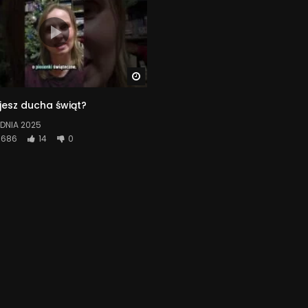
Watch Later
jesz ducha świąt?
DNIA 2025
686
14
0