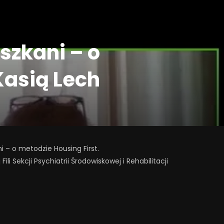
szkani – o
Kasią Lech
 – o metodzie Housing First.
ekcji Psychiatrii Środowiskowej i Rehabilitacji