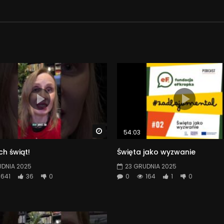
Watch Later
54:03
h świąt!
Święta jako wyzwanie
UDNIA 2025
23 GRUDNIA 2025
641
36
0
0
164
1
0