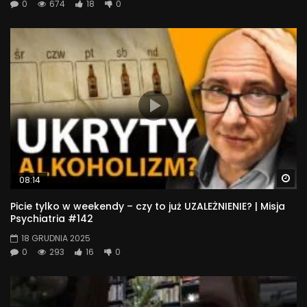
0
674
18
0
Wa
08:14
Picie tylko w weekendy – czy to już UZALEŻNIENIE? | Misja
Psychiatria #142
18 GRUDNIA 2025
0
293
16
0