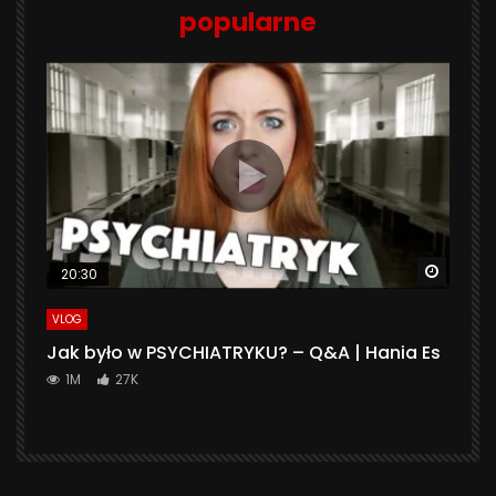
popularne
Watch 
20:30
VLOG
Jak było w PSYCHIATRYKU? – Q&A | Hania Es
1M
27K