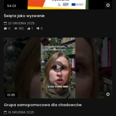
Wa
54:03
Święta jako wyzwanie
23 GRUDNIA 2025
0
163
1
0
Wa
01:35
Grupa samopomocowa dla chadowców
19 GRUDNIA 2025