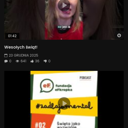
Wa
01:42
Wesołych świąt!
23 GRUDNIA 2025
0
641
36
0