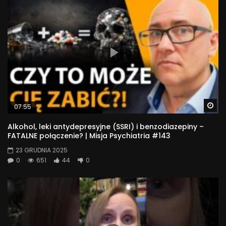
Wa
07:55
Alkohol, leki antydepresyjne (SSRI) i benzodiazepiny –
FATALNE połączenie? | Misja Psychiatria #143
23 GRUDNIA 2025
0
651
44
0