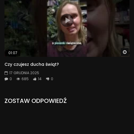
Wa
01:07
Czy czujesz ducha świąt?
17 GRUDNIA 2025
0
685
14
0
ZOSTAW ODPOWIEDŹ