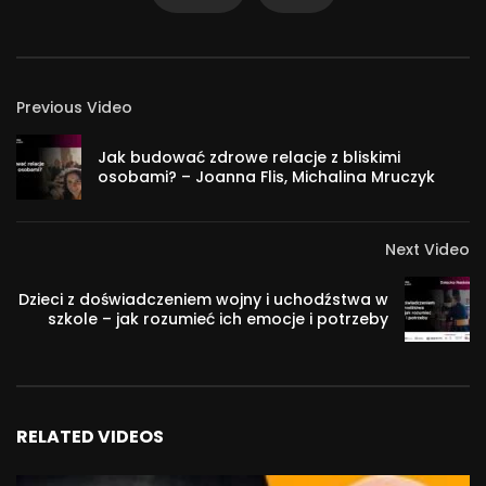
Warsztaty
Previous Video
Jak budować zdrowe relacje z bliskimi
Jeśli chcesz dostawać ode mnie powiadomienia na temat
osobami? – Joanna Flis, Michalina Mruczyk
mojego wsparcia to zapraszam do pozostawienia kontaktu
do siebie w formularzu na tym linku:
https://landing.mailerlite.com/webforms/landing/f7b8f1
Next Video
Dzieci z doświadczeniem wojny i uchodźstwa w
To czym się dzielę znajdziesz również tu:
szkole – jak rozumieć ich emocje i potrzeby
www – http://www.MagdalenaSzpilka.com
facebook – http://www.facebook.com/Magdalena.Szpilka
podcast –
https://open.spotify.com/show/0ptNLmlKKBmFmMXgWAzCv
RELATED VIDEOS
2 775