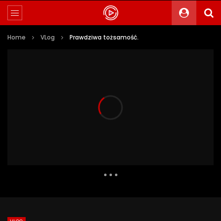
Home
VLog
Prawdziwa tożsamość.
2 775 Views
280
0
Auto Next
0 Comments