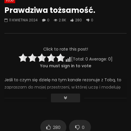
VLOG
Watch Later
07:55
01:42
Prawdziwa tożsamość.
Alkohol, leki antydepresyjne (SSRI)
Wesołych świąt!
11 KWIETNIA 2024
0
2.8K
280
0
i benzodiazepiny – FATALNE
23 GRUDNIA 2025
połączenie? | Misja Psychiatria
0
641
36
#143
23 GRUDNIA 2025
0
651
44
0
Click to rate this post!
[Total:
0
Average:
0
]
You must sign in to vote
Jeśli to czym się dzielę na tym kanale rezonuje z Tobą, to
zapraszam do mojej przestrzeni, w której uczę i modeluję
jak budować relację z dzieckiem wewnętrznym i jak dzięki
temu odzyskać głęboki kontakt ze sobą. Więcej informacji
znajdziesz tutaj: https://magdalenaszpilka.com/warsztaty-
online/
280
0