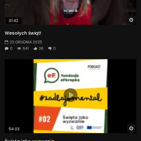
Wa
01:42
Wesołych świąt!
23 GRUDNIA 2025
0
641
36
0
Wa
54:03