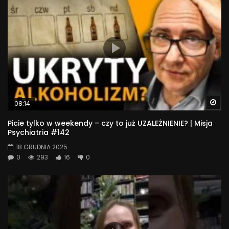
Wa
08:14
Picie tylko w weekendy – czy to już UZALEŻNIENIE? | Misja
Psychiatria #142
18 GRUDNIA 2025
0
293
16
0