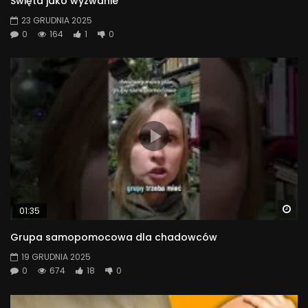
Święta jako wyzwanie
23 GRUDNIA 2025
0
164
1
0
Wa
01:35
Grupa samopomocowa dla chadowców
19 GRUDNIA 2025
0
674
18
0