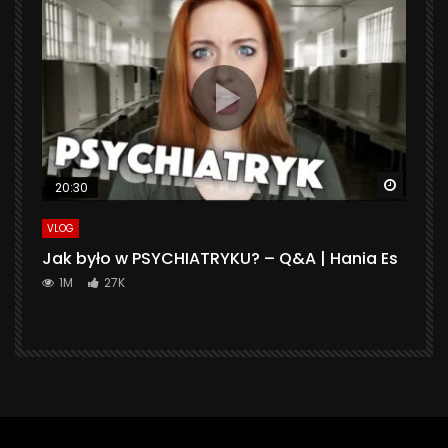
Watch 
20:30
VLOG
Jak było w PSYCHIATRYKU? – Q&A | Hania Es
1M
27K