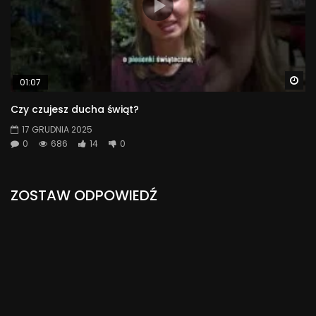
Wa
01:07
Czy czujesz ducha świąt?
17 GRUDNIA 2025
0
686
14
0
ZOSTAW ODPOWIEDŹ