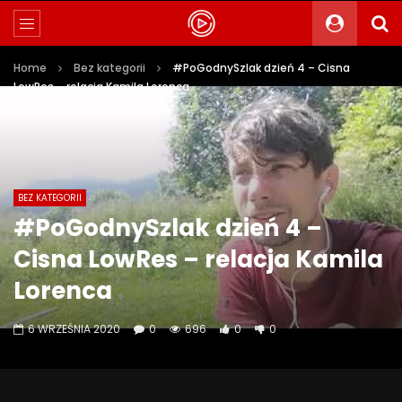
Home
Bez kategorii
#PoGodnySzlak dzień 4 – Cisna
LowRes – relacja Kamila Lorenca
BEZ KATEGORII
#PoGodnySzlak dzień 4 –
Cisna LowRes – relacja Kamila
Lorenca
6 WRZEŚNIA 2020
0
696
0
0