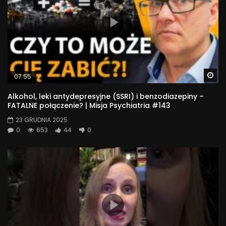
Wa
07:55
Alkohol, leki antydepresyjne (SSRI) i benzodiazepiny –
FATALNE połączenie? | Misja Psychiatria #143
23 GRUDNIA 2025
0
653
44
0