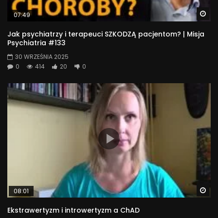
Wa
07:49
Jak psychiatrzy i terapeuci SZKODZĄ pacjentom? | Misja
Psychiatria #133
30 WRZEŚNIA 2025
0
414
20
0
Wa
08:01
Ekstrawertyzm i introwertyzm a ChAD