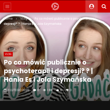
Home
VLog
Po co mówić publicznie o psychoterapii i
depresji? ? | Hania Es i Jola Szymańska
VLOG
Po co mówić publicznie o
psychoterapii i depresji? ? |
Hania Es i Jola Szymańska
11 LUTEGO 2020
0
1.8K
0
0