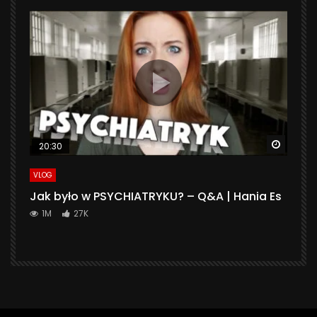
Watch 
20:30
VLOG
Jak było w PSYCHIATRYKU? – Q&A | Hania Es
1M
27K