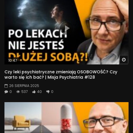
Wa
10:47
Czy leki psychiatryczne zmieniają OSOBOWOŚĆ? Czy
warto się ich bać? | Misja Psychiatria #128
26 SIERPNIA 2025
0
537
40
0