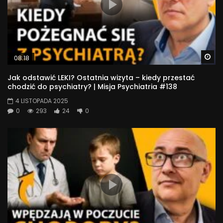
Wa
08:18
Jak odstawić LEKI? Ostatnia wizyta – kiedy przestać
chodzić do psychiatry? | Misja Psychiatria #138
4 LISTOPADA 2025
0
293
24
0