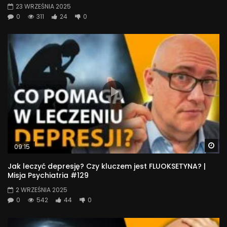
23 WRZEŚNIA 2025
0
311
24
0
Wa
09:15
Jak leczyć depresję? Czy kluczem jest FLUOKSETYNA? |
Misja Psychiatria #129
2 WRZEŚNIA 2025
0
542
44
0