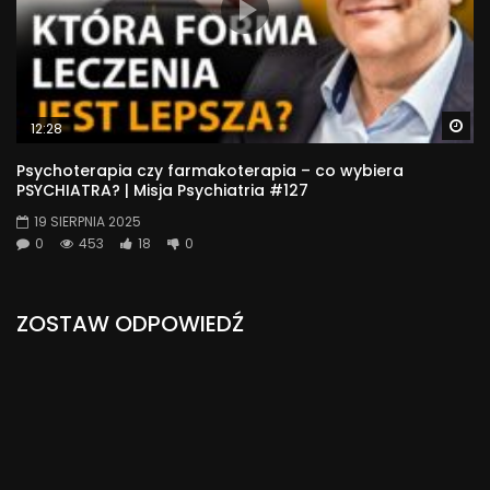
Wa
12:28
Psychoterapia czy farmakoterapia – co wybiera
PSYCHIATRA? | Misja Psychiatria #127
19 SIERPNIA 2025
0
453
18
0
ZOSTAW ODPOWIEDŹ