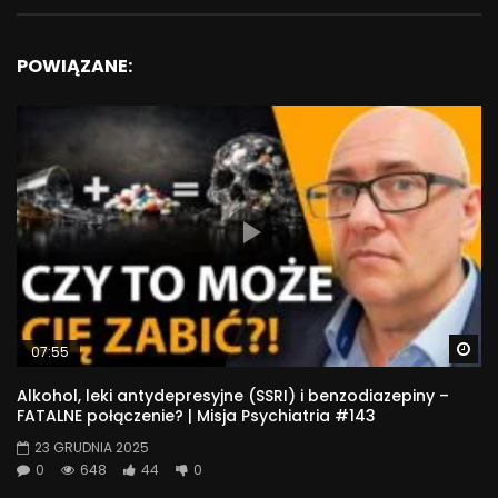
POWIĄZANE:
Wa
07:55
Alkohol, leki antydepresyjne (SSRI) i benzodiazepiny –
FATALNE połączenie? | Misja Psychiatria #143
23 GRUDNIA 2025
0
648
44
0