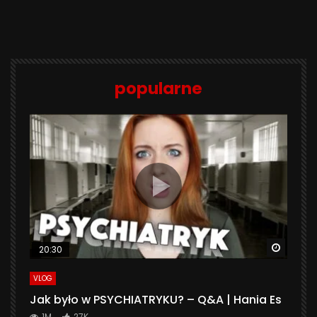
popularne
Watch 
20:30
VLOG
Jak było w PSYCHIATRYKU? – Q&A | Hania Es
1M
27K