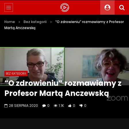
Home
Bez kategorii
“O zdrowieniu” rozmawiamy z Profesor
Martą Anczewską
BEZ KATEGORII
“O zdrowieniu” rozmawiamy z
Profesor Martą Anczewską
28 SIERPNIA 2020
0
1.1K
0
0