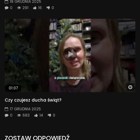
18 GRUDNIA 2025
0
291
16
0
Wa
01:07
Czy czujesz ducha świąt?
17 GRUDNIA 2025
0
683
14
0
ZOSTAW ODPOWIEDŹ