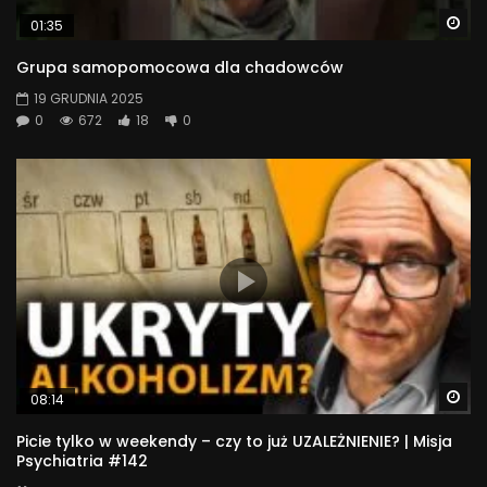
Wa
01:35
Grupa samopomocowa dla chadowców
19 GRUDNIA 2025
0
672
18
0
Wa
08:14
Picie tylko w weekendy – czy to już UZALEŻNIENIE? | Misja
Psychiatria #142