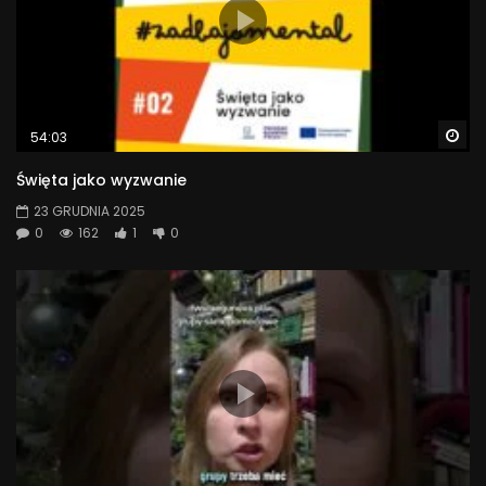
Wa
54:03
Święta jako wyzwanie
23 GRUDNIA 2025
0
162
1
0