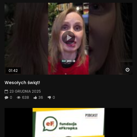
Wa
01:42
Wesołych świąt!
23 GRUDNIA 2025
0
638
36
0