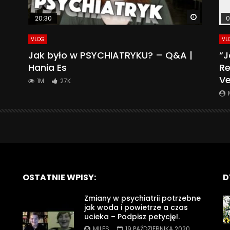
Watch La
20:30
0
VLOG
VL
Jak było w PSYCHIATRYKU? – Q&A |
“J
Hania Es
Re
Ve
1M
27K
OSTATNIE WPISY:
D
Zmiany w psychiatrii potrzebne
jak woda i powietrze a czas
ucieka – Podpisz petycję!.
MILES
19 PAŹDZIERNIKA 2020