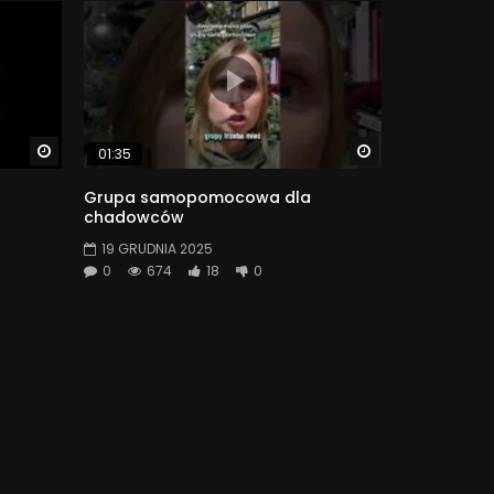
Watch Later
Watch Later
01:35
Grupa samopomocowa dla
chadowców
19 GRUDNIA 2025
0
674
18
0