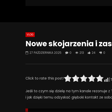
213 Views
Turn Off Light
Like
24
0
VLOG
Watch Later
07:55
01:42
Nowe skojarzenia i za
Alkohol, leki antydepresyjne (SSRI)
Wesołych 
i benzodiazepiny – FATALNE
27 PAŹDZIERNIKA 2025
0
213
24
0
23 GRUD
połączenie? | Misja Psychiatria
0
6
#143
23 GRUDNIA 2025
0
655
44
0
Click to rate this post!
[
Jeśli to czym się dzielę na tym kanale rezonuje 
i jak dzięki temu odzyskać głęboki kontakt ze sob