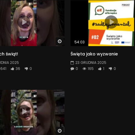
Watch Later
54:03
h świąt!
Święta jako wyzwanie
UDNIA 2025
23 GRUDNIA 2025
641
36
0
0
165
1
0
Watch Later