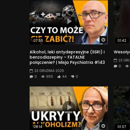
Watch Later
07:55
01:42
Alkohol, leki antydepresyjne (SSRI) i
Wesołyc
benzodiazepiny – FATALNE
23 GR
połączenie? | Misja Psychiatria #143
0
23 GRUDNIA 2025
0
655
44
0
Watch Later
08:14
01:07