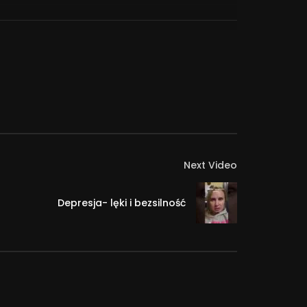
tu do siebie w formularzu na tym linku:
Next Video
Depresja- lęki i bezsilność