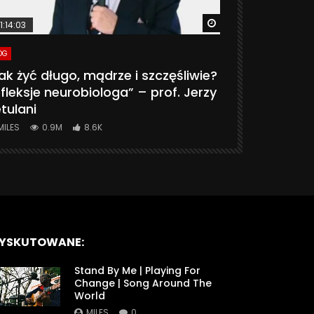
ter
Watch Later
1:14:03
06:20
OG
VLOG
ak żyć długo, mądrze i szczęśliwie?
CZY MASZ 
fleksje neurobiologa” – prof. Jerzy
774K
31.
tulani
MILES
0.9M
8.6K
YSKUTOWANE:
Stand By Me | Playing For
Change | Song Around The
World
MILES
0