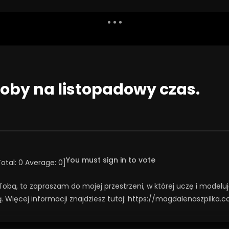
Dislike
Watch Later
Share
Report
Repea
Watch Later
54:03
soby na listopadowy czas.
świąt!
Święta jako wyzwanie
NIA 2025
23 GRUDNIA 2025
41
36
0
0
165
1
0
You must sign in to vote
Total:
0
Average:
0
]
z Tobą, to zapraszam do mojej przestrzeni, w której uczę i mode
ą. Więcej informacji znajdziesz tutaj: https://magdalenaszpilka