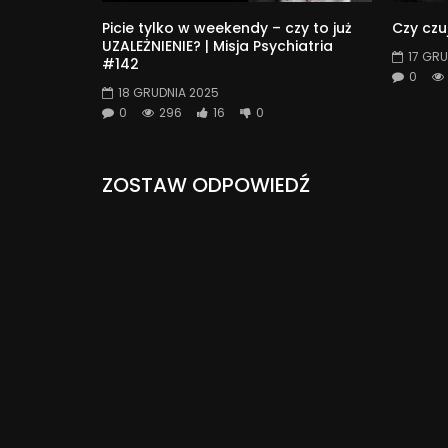
Picie tylko w weekendy – czy to już
Czy czu
UZALEŻNIENIE? | Misja Psychiatria
17 GRU
#142
0
18 GRUDNIA 2025
0
296
16
0
ZOSTAW ODPOWIEDŹ