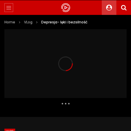
Home
VLog
Depresja- lęki i bezsilność
797 Views
6
0
Auto Next
0 Comments