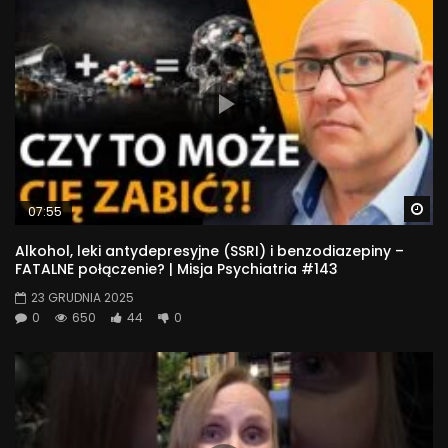
Wa
07:55
Alkohol, leki antydepresyjne (SSRI) i benzodiazepiny –
FATALNE połączenie? | Misja Psychiatria #143
23 GRUDNIA 2025
0
650
44
0