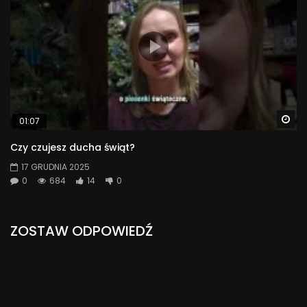
Wa
01:07
Czy czujesz ducha świąt?
17 GRUDNIA 2025
0
684
14
0
ZOSTAW ODPOWIEDŹ