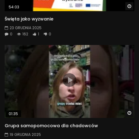
Wa
54:03
Święta jako wyzwanie
23 GRUDNIA 2025
0
162
1
0
Wa
01:35
Grupa samopomocowa dla chadowców
19 GRUDNIA 2025