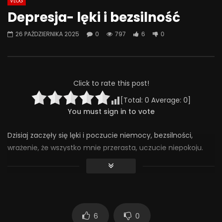
VLOG
Watch Later
07:55
01:42
Depresja- lęki i bezsilność
Alkohol, leki antydepresyjne (SSRI)
Wesołych świąt!
26 PAŹDZIERNIKA 2025
0
797
6
0
i benzodiazepiny – FATALNE
23 GRUDNIA 2025
połączenie? | Misja Psychiatria
0
639
36
#143
23 GRUDNIA 2025
0
650
44
0
Click to rate this post!
[Total:
0
Average:
0
]
You must sign in to vote
Dzisiaj zaczęły się lęki i poczucie niemocy, bezsilności,
wrażenie, że wszystko mnie przerasta, uczucie niepokoju.
Bardzo niefajnie.
#depresja #lęk #lęki #chad
#chorobaafektywnadwubiegunowa
797
6
0