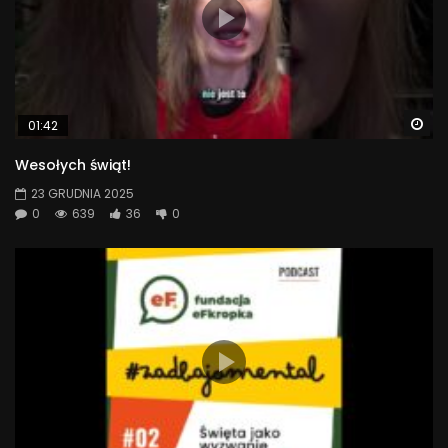
Wa
01:42
Wesołych świąt!
23 GRUDNIA 2025
0
639
36
0