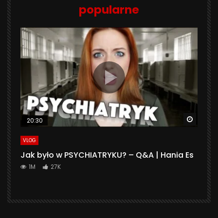
popularne
Watch 
20:30
VLOG
Jak było w PSYCHIATRYKU? – Q&A | Hania Es
1M
27K