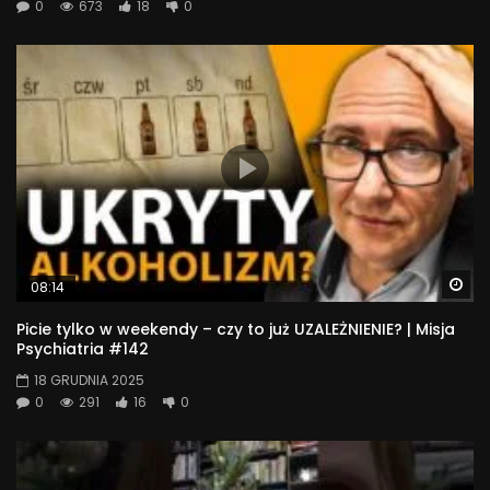
0
673
18
0
Wa
08:14
Picie tylko w weekendy – czy to już UZALEŻNIENIE? | Misja
Psychiatria #142
18 GRUDNIA 2025
0
291
16
0