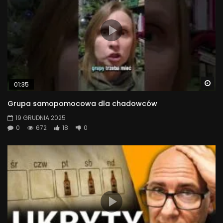
Wa
01:35
Grupa samopomocowa dla chadowców
19 GRUDNIA 2025
0
672
18
0