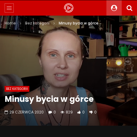
Home
Bez kategorii
Minusy bycia w górce
BEZ KATEGORII
Minusy bycia w górce
29 CZERWCA 2020
0
829
0
0