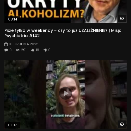
Wa
08:14
Picie tylko w weekendy – czy to już UZALEŻNIENIE? | Misja
Psychiatria #142
18 GRUDNIA 2025
0
291
16
0
Wa
01:07