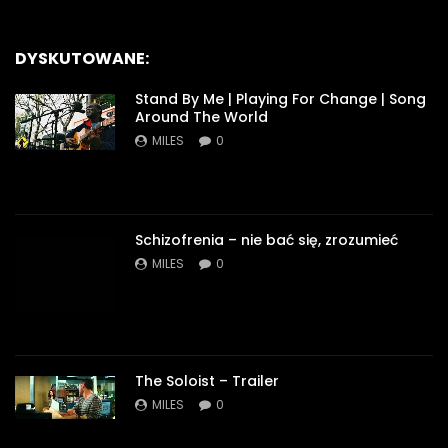
DYSKUTOWANE:
Stand By Me | Playing For Change | Song
Around The World
MILES
0
Schizofrenia – nie bać się, zrozumieć
MILES
0
The Soloist – Trailer
MILES
0