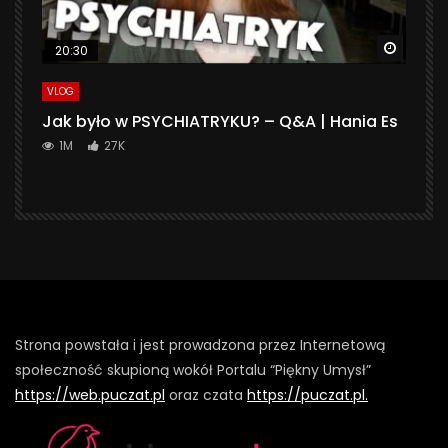
Watch 
20:30
VLOG
Jak było w PSYCHIATRYKU? – Q&A | Hania Es
1M
27K
Strona powstała i jest prowadzona przez Internetową
społeczność skupioną wokół Portalu “Piękny Umysł”
https://web.puczat.pl
oraz czata
https://puczat.pl.