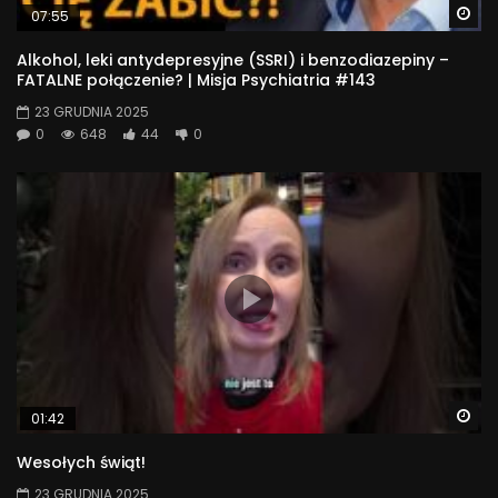
Wa
07:55
Alkohol, leki antydepresyjne (SSRI) i benzodiazepiny –
FATALNE połączenie? | Misja Psychiatria #143
23 GRUDNIA 2025
0
648
44
0
Wa
01:42
Wesołych świąt!
23 GRUDNIA 2025