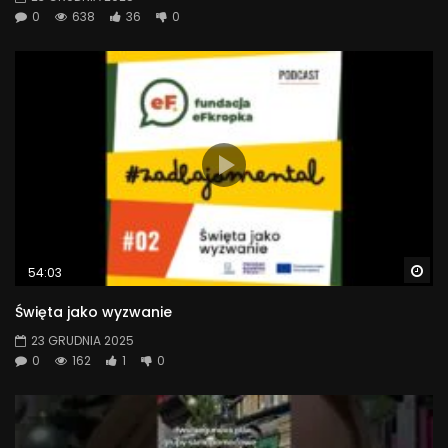
0
638
36
0
Wa
54:03
Święta jako wyzwanie
23 GRUDNIA 2025
0
162
1
0