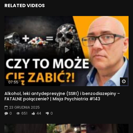
RELATED VIDEOS
Wa
07:55
Alkohol, leki antydepresyjne (SSRI) i benzodiazepiny –
FATALNE połączenie? | Misja Psychiatria #143
23 GRUDNIA 2025
0
651
44
0