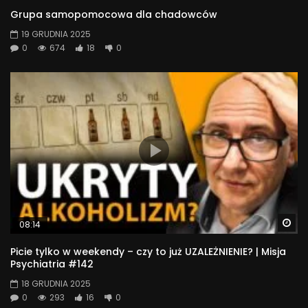
Grupa samopomocowa dla chadowców
19 GRUDNIA 2025
0
674
18
0
Wa
08:14
Picie tylko w weekendy – czy to już UZALEŻNIENIE? | Misja
Psychiatria #142
18 GRUDNIA 2025
0
293
16
0