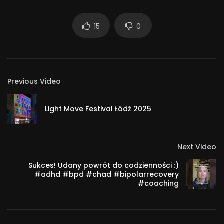
15
0
Previous Video
Light Move Festival Łódź 2025
Next Video
Sukces! Udany powrót do codzienności :)
#adhd #bpd #chad #bipolarrecovery
#coaching