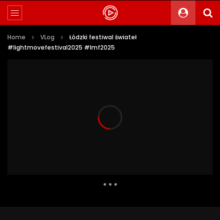
Home
VLog
Łódzki festiwal świateł
#lightmovefestival2025 #lmf2025
1 801 Views
15
0
Auto Next
0 Comments