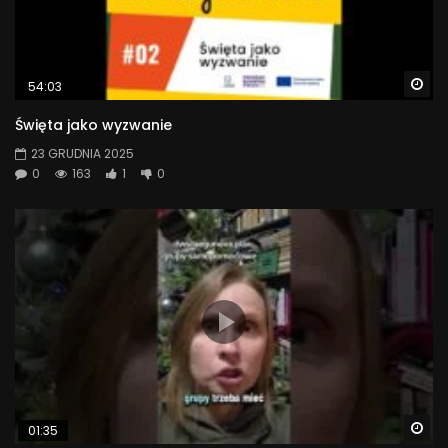
Wa
54:03
Święta jako wyzwanie
23 GRUDNIA 2025
0
163
1
0
Wa
01:35