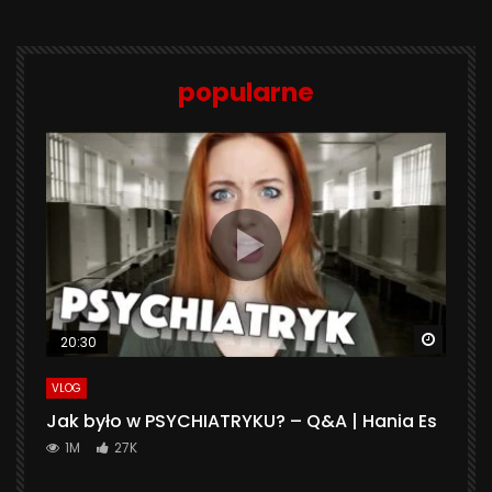
popularne
Watch 
20:30
VLOG
Jak było w PSYCHIATRYKU? – Q&A | Hania Es
1M
27K