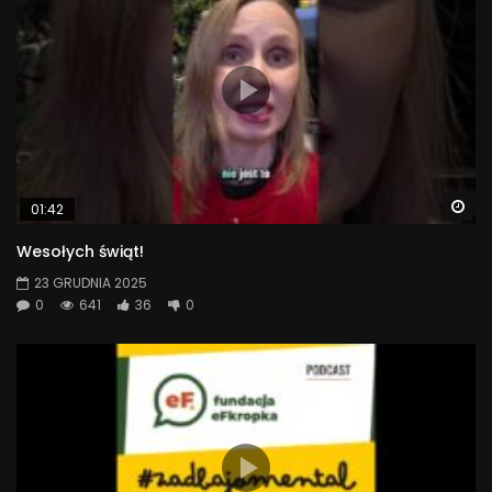
Wa
01:42
Wesołych świąt!
23 GRUDNIA 2025
0
641
36
0