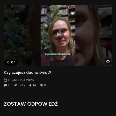
Wa
01:07
Czy czujesz ducha świąt?
17 GRUDNIA 2025
0
685
14
0
ZOSTAW ODPOWIEDŹ