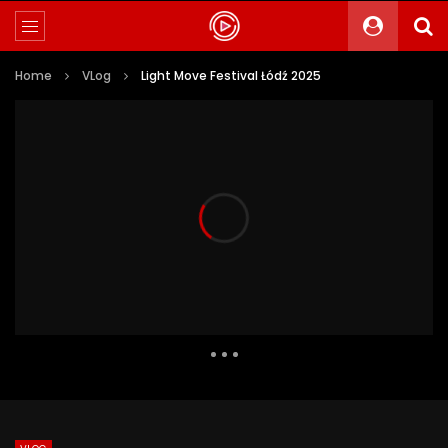
Home
VLog
Light Move Festival Łódź 2025
469 Views
2
0
Auto Next
0 Comments