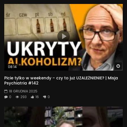
Wa
08:14
Picie tylko w weekendy – czy to już UZALEŻNIENIE? | Misja
Psychiatria #142
18 GRUDNIA 2025
0
293
16
0