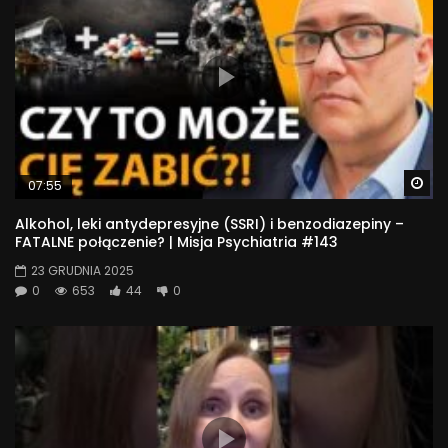
Wa
07:55
Alkohol, leki antydepresyjne (SSRI) i benzodiazepiny –
FATALNE połączenie? | Misja Psychiatria #143
23 GRUDNIA 2025
0
653
44
0