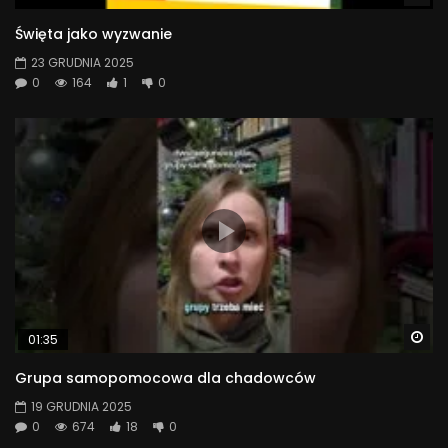
Święta jako wyzwanie
23 GRUDNIA 2025
0
164
1
0
Wa
01:35
Grupa samopomocowa dla chadowców
19 GRUDNIA 2025
0
674
18
0