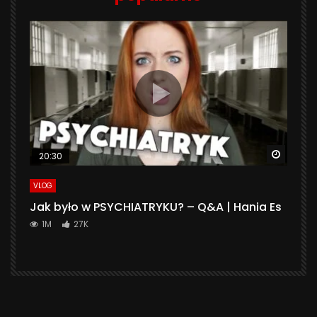
Watch 
20:30
VLOG
Jak było w PSYCHIATRYKU? – Q&A | Hania Es
1M
27K