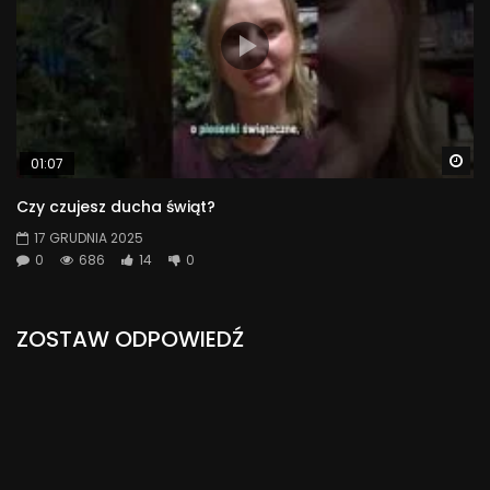
Wa
01:07
Czy czujesz ducha świąt?
17 GRUDNIA 2025
0
686
14
0
ZOSTAW ODPOWIEDŹ