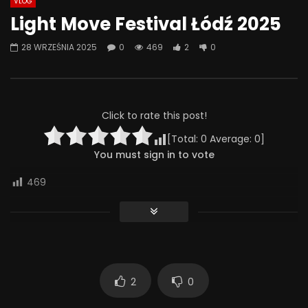
VLOG
Watch Later
07:55
01:42
Light Move Festival Łódź 2025
Alkohol, leki antydepresyjne (SSRI)
Wesołych świąt!
28 WRZEŚNIA 2025
0
469
2
0
i benzodiazepiny – FATALNE
23 GRUDNIA 2025
połączenie? | Misja Psychiatria
0
641
36
#143
23 GRUDNIA 2025
0
653
44
0
Click to rate this post!
[Total:
0
Average:
0
]
You must sign in to vote
469
2
0