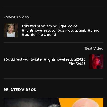
Previous Video
Taki tyci problem na Light Movie
#lightmovefestovalłódź #atakpaniki #chad
#borderline #adhd
Next Video
Łódzki festiwal świateł #lightmovefestival2025
#lmf2025
RELATED VIDEOS