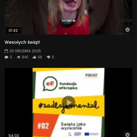
Wa
01:42
Wesołych świąt!
23 GRUDNIA 2025
0
641
36
0
Wa
54:03