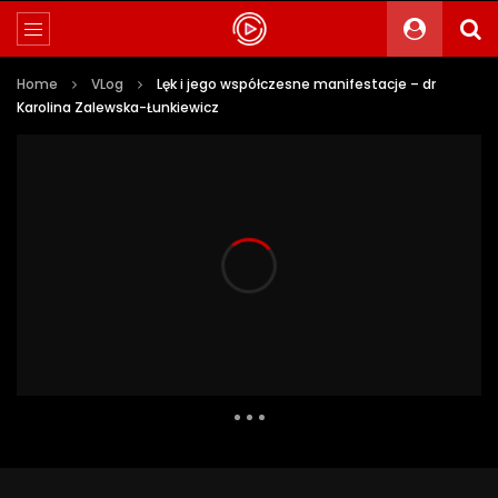
Home
VLog
Lęk i jego współczesne manifestacje – dr
Karolina Zalewska-Łunkiewicz
16 158 Views
299
16
Auto Next
0 Comments