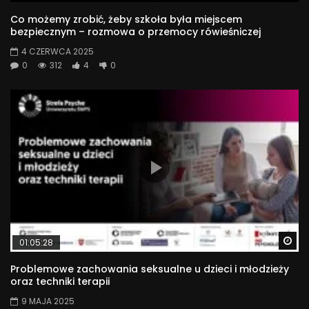
Co możemy zrobić, żeby szkoła była miejscem
bezpiecznym – rozmowa o przemocy rówieśniczej
4 CZERWCA 2025
0
312
4
0
Wa
01:05:28
Problemowe zachowania seksualne u dzieci i młodzieży
oraz techniki terapii
9 MAJA 2025