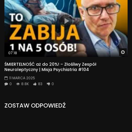
Wa
07:18
ŚMIERTELNOŚĆ aż do 20%! – Złośliwy Zespół
Neuroleptyczny | Misja Psychiatria #104
11 MARCA 2025
0
8.8K
83
0
ZOSTAW ODPOWIEDŹ