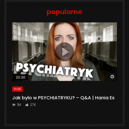
popularne
Watch 
20:30
VLOG
Jak było w PSYCHIATRYKU? – Q&A | Hania Es
1M
27K