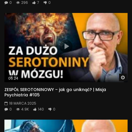
0
296
7
0
Wa
06:24
ZESPÓŁ SEROTONINOWY – jak go uniknąć? | Misja
Psychiatria #105
18 MARCA 2025
0
4.9K
140
0