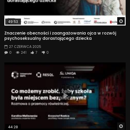
Wa
49:53
Znaczenie obecności i zaangażowania ojca w rozwój
psychoseksualny dorastającego dziecka
27 CZERWCA 2025
0
241
7
0
Wa
44:28