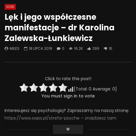
VLOG
Watch Later
07:06
49:53
Lęk i jego współczesne
Lek na PADACZKĘ, bóle
Znaczenie obecności 
manifestacje – dr Karolina
neuropatyczne i lęki – poznaj
zaangażowania ojca 
pregabalinę! | Misja Psychiatria
psychoseksualny do
Zalewska-Łunkiewicz
#120
dziecka
1 LIPCA 2025
27 CZERWCA 2025
MILES
18 LIPCA 2019
0
16.2K
299
16
0
673
40
0
0
241
7
0
Click to rate this post!
[Total:
0
Average:
0
]
You must sign in to vote
Interesujesz się psychologią? Zapraszamy na naszą stronę:
https://www.swps.pl/strefa-psyche – znajdziesz tam
jeszcze więcej merytorycznych materiałów w formatach
audio, wideo i tekstowych.