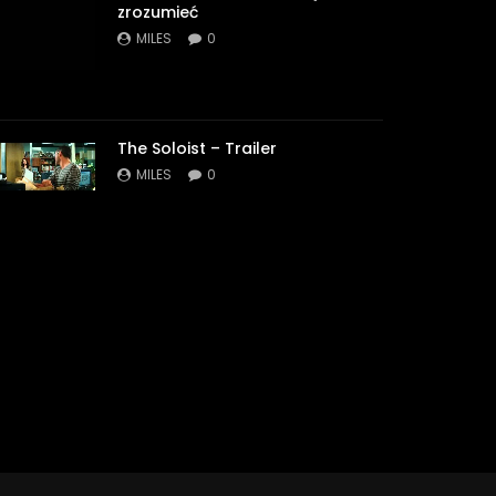
zrozumieć
MILES
0
The Soloist – Trailer
MILES
0