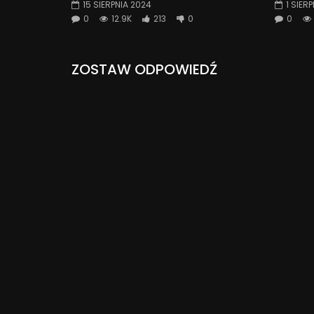
15 SIERPNIA 2024
1 SIER
0
12.9K
213
0
0
ZOSTAW ODPOWIEDŹ