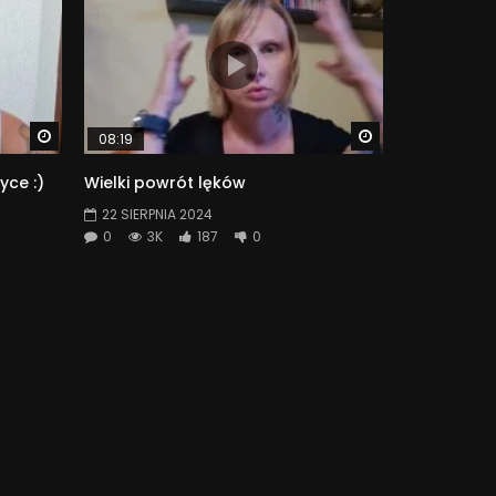
Watch Later
Watch Later
08:19
yce :)
Wielki powrót lęków
22 SIERPNIA 2024
0
3K
187
0