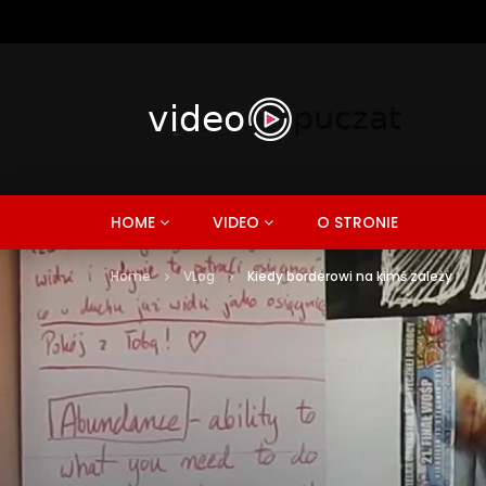
HOME
VIDEO
O STRONIE
Home
VLog
Kiedy borderowi na kimś zależy