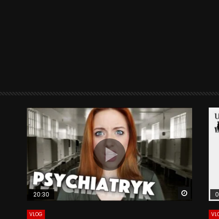
Watch La
20:30
0
VLOG
VL