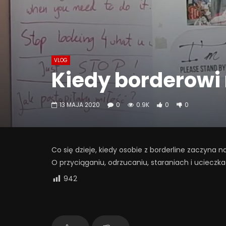
VLOG
Kiedy borderowi 
13 MAJA 2020
0
0.9K
0
0
Co się dzieje, kiedy osobie z borderline zaczyna na
O przyciąganiu, odrzucaniu, staraniach i ucieczka
942