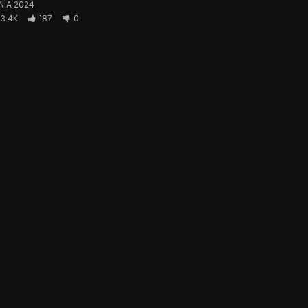
PNIA 2024
3.4K
187
0