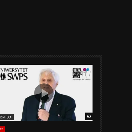
ter
Watch Later
1:14:03
06:20
OG
VLOG