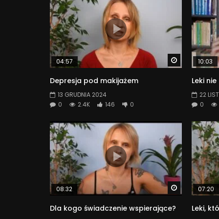
Watch Later
04:57
10:03
Depresja pod makijażem
Leki nie
13 GRUDNIA 2024
22 LIS
0
2.4K
146
0
0
Watch Later
08:32
07:20
Dla kogo świadczenie wspierające?
Leki, kt