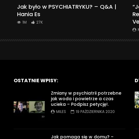
Jak było w PSYCHIATRYKU? – Q&A |
“J
Hania Es
Re
Ve
1M
27K
OSTATNIE WPISY:
D
Zmiany w psychiatrii potrzebne
jak woda i powietrze a czas
ucieka – Podpisz petycję!.
MILES
19 PAŹDZIERNIKA 2020
Jak pomaga się w domu? –