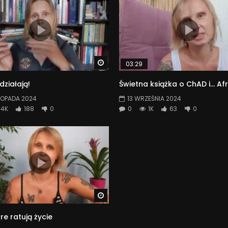
Watch Later
03:29
 działają!
Świetna książka o ChAD i… Afr
TOPADA 2024
13 WRZEŚNIA 2024
4K
188
0
0
1K
63
0
Watch Later
óre ratują życie