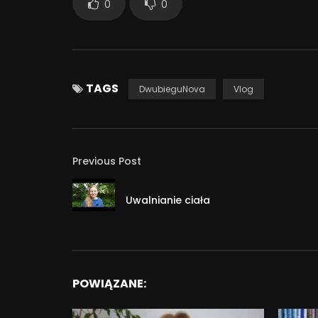
0
0
TAGS
DwubieguNova
Vlog
Previous Post
Uwalnianie ciała
POWIĄZANE: