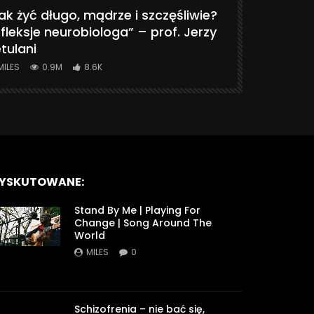
ak żyć długo, mądrze i szczęśliwie?
CZY MASZ 
fleksje neurobiologa” – prof. Jerzy
774K
31.
tulani
MILES
0.9M
8.6K
YSKUTOWANE:
Stand By Me | Playing For
Change | Song Around The
World
MILES
0
Schizofrenia – nie bać się,